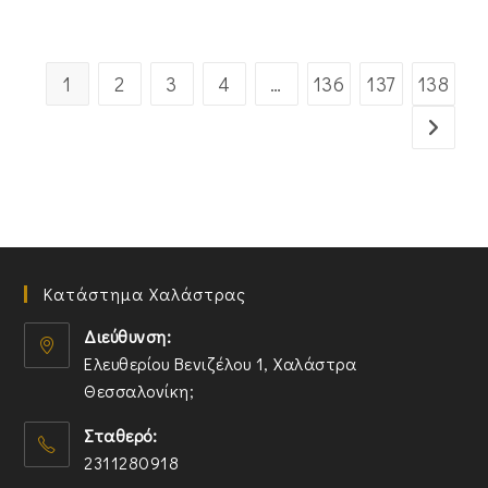
1
2
3
4
…
136
137
138
Κατάστημα Χαλάστρας
Διεύθυνση:
Ελευθερίου Βενιζέλου 1, Χαλάστρα
Θεσσαλονίκη;
O
Σταθερό:
p
2311280918
e
n
O