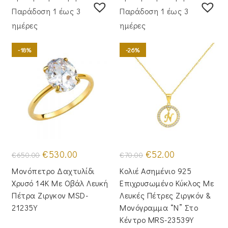
Παράδoση 1 έως 3
Παράδoση 1 έως 3
ημέρες
ημέρες
-18%
-26%
Original
Η
Original
Η
€
530.00
€
52.00
€
650.00
€
70.00
price
τρέχουσα
price
τρέχουσα
was:
τιμή
was:
τιμή
Μονόπετρο Δαχτυλίδι
Κολιέ Ασημένιο 925
€650.00.
είναι:
€70.00.
είναι:
€530.00.
€52.00.
Χρυσό 14K Με Οβάλ Λευκή
Επιχρυσωμένο Κύκλος Με
Πέτρα Ζιργκον MSD-
Λευκές Πέτρες Ζιργκόν &
21235Y
Μονόγραμμα “Ν” Στο
Κέντρο MRS-23539Y