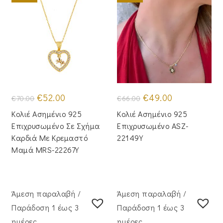
Original
Η
Original
Η
€
52.00
€
49.00
€
70.00
€
66.00
price
τρέχουσα
price
τρέχουσα
was:
τιμή
was:
τιμή
Κολιέ Ασημένιο 925
Κολιέ Ασημένιο 925
€70.00.
είναι:
€66.00.
είναι:
€52.00.
€49.00.
Επιχρυσωμένο Σε Σχήμα
Επιχρυσωμένο ASZ-
Καρδιά Με Κρεμαστό
22149Y
Μαμά MRS-22267Y
Άμεση παραλαβή /
Άμεση παραλαβή /
Παράδoση 1 έως 3
Παράδoση 1 έως 3
ημέρες
ημέρες