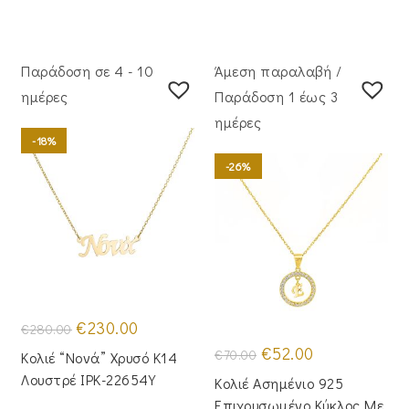
Παράδοση σε 4 - 10
Άμεση παραλαβή /
ημέρες
Παράδoση 1 έως 3
ημέρες
-18%
-26%
Original
Η
€
230.00
€
280.00
price
τρέχουσα
was:
τιμή
Original
Η
€
52.00
€
70.00
Κολιέ “Νονά” Χρυσό Κ14
€280.00.
είναι:
price
τρέχουσα
€230.00.
was:
τιμή
Λουστρέ IPK-22654Y
Κολιέ Ασημένιο 925
€70.00.
είναι:
€52.00.
Επιχρυσωμένο Κύκλος Με