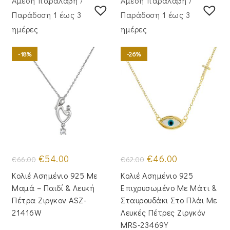
Άμεση παραλαβή /
Άμεση παραλαβή /
Παράδoση 1 έως 3
Παράδoση 1 έως 3
ημέρες
ημέρες
-18%
-26%
Original
Η
Original
Η
€
54.00
€
46.00
€
66.00
€
62.00
price
τρέχουσα
price
τρέχουσα
was:
τιμή
was:
τιμή
Κολιέ Ασημένιο 925 Με
Κολιέ Ασημένιο 925
€66.00.
είναι:
€62.00.
είναι:
€54.00.
€46.00.
Μαμά – Παιδί & Λευκή
Επιχρυσωμένο Με Μάτι &
Πέτρα Ζιργκον ASZ-
Σταυρουδάκι Στο Πλάι Με
21416W
Λευκές Πέτρες Ζιργκόν
MRS-23469Y