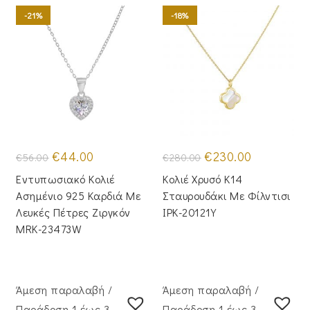
-21%
-18%
Original
Η
Original
Η
€
44.00
€
230.00
€
56.00
€
280.00
price
τρέχουσα
price
τρέχουσα
was:
τιμή
was:
τιμή
Εντυπωσιακό Κολιέ
Κολιέ Χρυσό Κ14
€56.00.
είναι:
€280.00.
είναι:
€44.00.
€230.00.
Ασημένιο 925 Καρδιά Με
Σταυρουδάκι Με Φίλντισι
Λευκές Πέτρες Ζιργκόν
IPK-20121Y
MRK-23473W
Άμεση παραλαβή /
Άμεση παραλαβή /
Παράδoση 1 έως 3
Παράδoση 1 έως 3