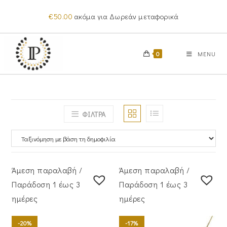
Skip
€
50.00
ακόμα για Δωρεάν μεταφορικά
to
content
0
MENU
ΦΙΛΤΡΑ
Άμεση παραλαβή /
Άμεση παραλαβή /
Παράδoση 1 έως 3
Παράδoση 1 έως 3
ημέρες
ημέρες
-20%
-17%