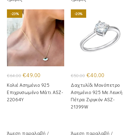
-23%
-20%
Original
Η
Original
Η
€
49.00
€
40.00
€
64.00
€
50.00
price
τρέχουσα
price
τρέχουσα
was:
τιμή
was:
τιμή
Κολιέ Ασημένιο 925
Δαχτυλίδι Μονόπετρο
€64.00.
είναι:
€50.00.
είναι:
€49.00.
€40.00.
Επιχρυσωμένο Μάτι ASZ-
Ασημένιο 925 Με Λευκή
22064Y
Πέτρα Ζιργκόν ASZ-
21399W
Άμεση παραλαβή /
Άμεση παραλαβή /