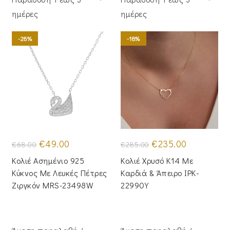
ημέρες
ημέρες
-28%
-18%
Original
Η
Original
Η
€
49.00
€
235.00
€
68.00
€
285.00
price
τρέχουσα
price
τρέχουσα
was:
τιμή
was:
τιμή
Κολιέ Ασημένιο 925
Κολιέ Χρυσό Κ14 Με
€68.00.
είναι:
€285.00.
είναι:
€49.00.
€235.00.
Κύκνος Με Λευκές Πέτρες
Καρδιά & Άπειρο IPK-
Ζιργκόν MRS-23498W
22990Y