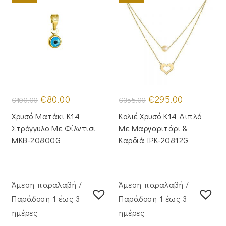
Original
Η
Original
Η
€
80.00
€
295.00
€
100.00
€
355.00
price
τρέχουσα
price
τρέχουσα
was:
τιμή
was:
τιμή
Χρυσό Ματάκι Κ14
Κολιέ Χρυσό Κ14 Διπλό
€100.00.
είναι:
€355.00.
είναι:
€80.00.
€295.00.
Στρόγγυλο Με Φίλντισι
Με Μαργαριτάρι &
MKB-20800G
Καρδιά IPK-20812G
Άμεση παραλαβή /
Άμεση παραλαβή /
Παράδoση 1 έως 3
Παράδoση 1 έως 3
ημέρες
ημέρες