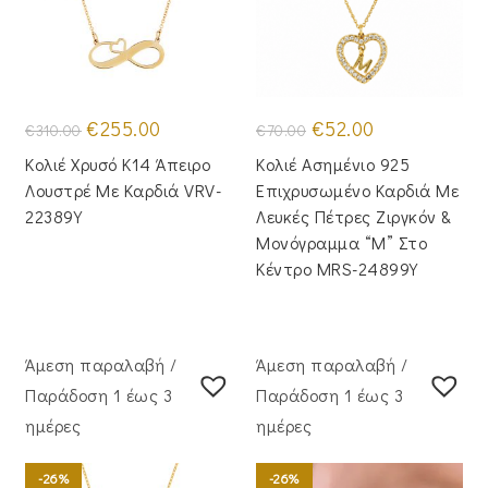
Original
Η
Original
Η
€
255.00
€
52.00
€
310.00
€
70.00
price
τρέχουσα
price
τρέχουσα
was:
τιμή
was:
τιμή
Κολιέ Χρυσό Κ14 Άπειρο
Κολιέ Ασημένιο 925
€310.00.
είναι:
€70.00.
είναι:
€255.00.
€52.00.
Λουστρέ Με Καρδιά VRV-
Επιχρυσωμένο Καρδιά Με
22389Y
Λευκές Πέτρες Ζιργκόν &
Μονόγραμμα “Μ” Στο
Κέντρο MRS-24899Y
Άμεση παραλαβή /
Άμεση παραλαβή /
Παράδoση 1 έως 3
Παράδoση 1 έως 3
ημέρες
ημέρες
-26%
-26%