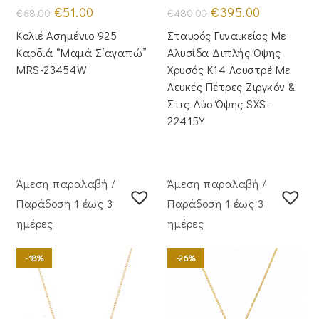
Original
Η
Original
Η
€
51.00
€
395.00
€
68.00
€
480.00
price
τρέχουσα
price
τρέχουσα
was:
τιμή
was:
τιμή
Κολιέ Ασημένιο 925
Σταυρός Γυναικείος Με
€68.00.
είναι:
€480.00.
είναι:
€51.00.
€395.00.
Καρδιά “Μαμά Σ’αγαπώ”
Αλυσίδα Διπλής Όψης
MRS-23454W
Χρυσός Κ14 Λουστρέ Με
Λευκές Πέτρες Ζιργκόν &
Στις Δύο Όψης SXS-
22415Y
Άμεση παραλαβή /
Άμεση παραλαβή /
Παράδoση 1 έως 3
Παράδoση 1 έως 3
ημέρες
ημέρες
-18%
-26%