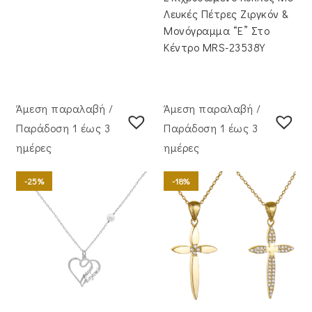
Λευκές Πέτρες Ζιργκόν &
Μονόγραμμα “Ε” Στο
Κέντρο MRS-23538Y
Άμεση παραλαβή /
Άμεση παραλαβή /
Παράδoση 1 έως 3
Παράδoση 1 έως 3
ημέρες
ημέρες
-25%
-18%