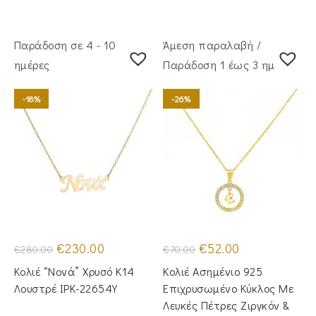
Παράδοση σε 4 - 10
Άμεση παραλαβή /
ημέρες
Παράδoση 1 έως 3 ημέρες
-18%
-26%
Original
Η
Original
Η
€
230.00
€
52.00
€
280.00
€
70.00
price
τρέχουσα
price
τρέχουσα
was:
τιμή
was:
τιμή
Κολιέ “Νονά” Χρυσό Κ14
Κολιέ Ασημένιο 925
€280.00.
είναι:
€70.00.
είναι:
€230.00.
€52.00.
Λουστρέ IPK-22654Y
Επιχρυσωμένο Κύκλος Με
Λευκές Πέτρες Ζιργκόν &