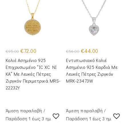
Original
Η
Original
Η
€
72.00
€
44.00
€
95.00
€
56.00
price
τρέχουσα
price
τρέχουσα
was:
τιμή
was:
τιμή
Κολιέ Ασημένιο 925
Εντυπωσιακό Κολιέ
€95.00.
είναι:
€56.00.
είναι:
€72.00.
€44.00.
Επιχρυσωμένο “IC XC NI
Ασημένιο 925 Καρδιά Με
KA” Με Λευκές Πέτρες
Λευκές Πέτρες Ζιργκόν
Ζιργκόν Περιμετρικά MRS-
MRK-23473W
22232Y
Άμεση παραλαβή /
Άμεση παραλαβή /
Παράδoση 1 έως 3 ημέρες
Παράδoση 1 έως 3 ημέρες