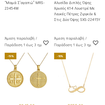
€51.00.
€395.00.
“Μαμά Σ’αγαπώ” MRS-
Αλυσίδα Διπλής Όψης
23454W
Χρυσός Κ14 Λουστρέ Με
Λευκές Πέτρες Ζιργκόν &
Στις Δύο Όψης SXS-22415Y
Άμεση παραλαβή /
Άμεση παραλαβή /
Παράδoση 1 έως 3 ημέρες
Παράδoση 1 έως 3 ημέρες
-19%
-18%
Original
Η
Original
Η