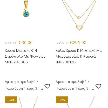
Original
Η
Original
Η
€
80.00
€
295.00
€
100.00
€
355.00
price
τρέχουσα
price
τρέχουσα
was:
τιμή
was:
τιμή
Χρυσό Ματάκι Κ14
Κολιέ Χρυσό Κ14 Διπλό Με
€100.00.
είναι:
€355.00.
είναι:
€80.00.
€295.00.
Στρόγγυλο Με Φίλντισι
Μαργαριτάρι & Καρδιά
MKB-20800G
IPK-20812G
Άμεση παραλαβή /
Άμεση παραλαβή /
Παράδoση 1 έως 3 ημέρες
Παράδoση 1 έως 3 ημέρες
-24%
-21%