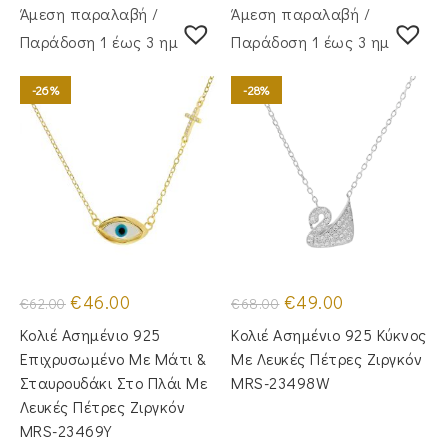
Άμεση παραλαβή /
Άμεση παραλαβή /
Παράδoση 1 έως 3 ημέρες
Παράδoση 1 έως 3 ημέρες
-26%
-28%
Original
Η
Original
Η
€
46.00
€
49.00
€
62.00
€
68.00
price
τρέχουσα
price
τρέχουσα
was:
τιμή
was:
τιμή
Κολιέ Ασημένιο 925
Κολιέ Ασημένιο 925 Κύκνος
€62.00.
είναι:
€68.00.
είναι:
€46.00.
€49.00.
Επιχρυσωμένο Με Μάτι &
Με Λευκές Πέτρες Ζιργκόν
Σταυρουδάκι Στο Πλάι Με
MRS-23498W
Λευκές Πέτρες Ζιργκόν
MRS-23469Y