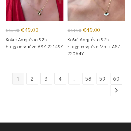
Original
Η
Original
Η
€
49.00
€
49.00
€
66.00
€
64.00
price
τρέχουσα
price
τρέχουσα
was:
τιμή
was:
τιμή
Κολιέ Ασημένιο 925
Κολιέ Ασημένιο 925
€66.00.
είναι:
€64.00.
είναι:
€49.00.
€49.00.
Επιχρυσωμένο ASZ-22149Y
Επιχρυσωμένο Μάτι ASZ-
22064Y
1
2
3
4
…
58
59
60