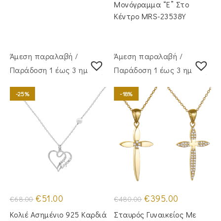
Μονόγραμμα “Ε” Στο
Κέντρο MRS-23538Y
Άμεση παραλαβή /
Άμεση παραλαβή /
Παράδoση 1 έως 3 ημέρες
Παράδoση 1 έως 3 ημέρες
-25%
-18%
Original
Η
Original
Η
€
51.00
€
395.00
€
68.00
€
480.00
price
τρέχουσα
price
τρέχουσα
was:
τιμή
was:
τιμή
Κολιέ Ασημένιο 925 Καρδιά
Σταυρός Γυναικείος Με
€68.00.
είναι:
€480.00.
είναι: