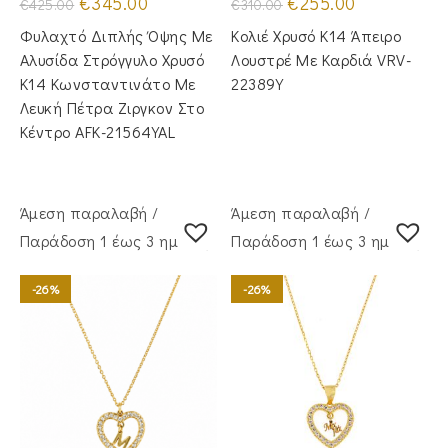
€
345.00
€
255.00
€
425.00
€
310.00
price
τρέχουσα
price
τρέχουσα
was:
τιμή
was:
τιμή
Φυλαχτό Διπλής Όψης Με
Κολιέ Χρυσό Κ14 Άπειρο
€425.00.
είναι:
€310.00.
είναι:
€345.00.
€255.00.
Αλυσίδα Στρόγγυλο Χρυσό
Λουστρέ Με Καρδιά VRV-
Κ14 Κωνσταντινάτο Με
22389Y
Λευκή Πέτρα Ζιργκον Στο
Κέντρο AFK-21564YAL
Άμεση παραλαβή /
Άμεση παραλαβή /
Παράδoση 1 έως 3 ημέρες
Παράδoση 1 έως 3 ημέρες
-26%
-26%