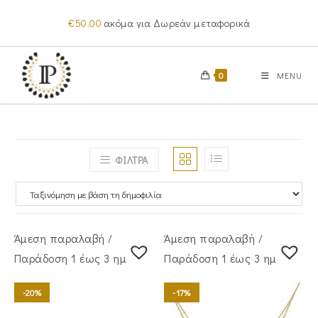
Skip
€
50.00
ακόμα για Δωρεάν μεταφορικά
to
content
0
MENU
ΦΙΛΤΡΑ
Άμεση παραλαβή /
Άμεση παραλαβή /
Παράδoση 1 έως 3 ημέρες
Παράδoση 1 έως 3 ημέρες
-20%
-17%