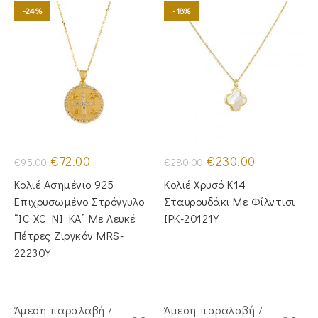
-24%
-18%
Original
Η
Original
Η
€
72.00
€
230.00
€
95.00
€
280.00
price
τρέχουσα
price
τρέχουσα
was:
τιμή
was:
τιμή
Κολιέ Ασημένιο 925
Κολιέ Χρυσό Κ14
€95.00.
είναι:
€280.00.
είναι:
€72.00.
€230.00.
Επιχρυσωμένο Στρόγγυλο
Σταυρουδάκι Με Φίλντισι
“IC XC NI KA” Με Λευκέ
IPK-20121Y
Πέτρες Ζιργκόν MRS-
22230Y
Άμεση παραλαβή /
Άμεση παραλαβή /