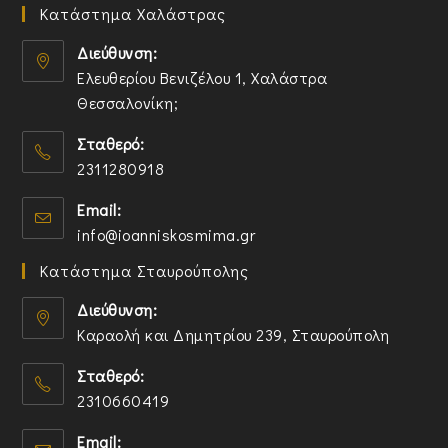
Κατάστημα Χαλάστρας
Διεύθυνση:
Ελευθερίου Βενιζέλου 1, Χαλάστρα
Θεσσαλονίκη;
O
Σταθερό:
p
2311280918
e
n
O
Email:
s
p
O
info@ioanniskosmima.gr
i
e
p
n
n
Κατάστημα Σταυρούπολης
e
a
s
n
n
i
Διεύθυνση:
s
e
n
Καραολή και Δημητρίου 239, Σταυρούπολη
i
w
y
O
n
t
o
Σταθερό:
p
y
a
u
2310660419
e
o
b
r
n
O
u
a
Email:
s
p