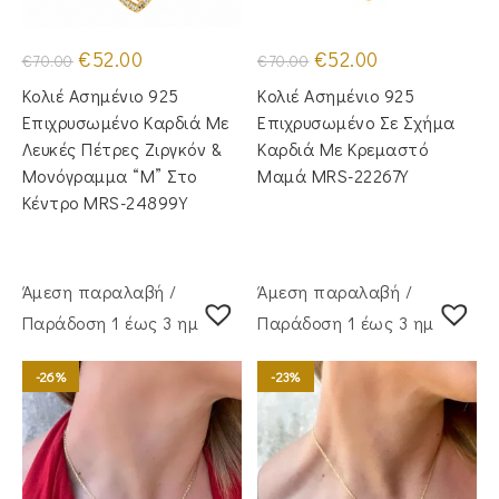
Original
Η
Original
Η
€
52.00
€
52.00
€
70.00
€
70.00
price
τρέχουσα
price
τρέχουσα
was:
τιμή
was:
τιμή
Κολιέ Ασημένιο 925
Κολιέ Ασημένιο 925
€70.00.
είναι:
€70.00.
είναι:
€52.00.
€52.00.
Επιχρυσωμένο Καρδιά Με
Επιχρυσωμένο Σε Σχήμα
Λευκές Πέτρες Ζιργκόν &
Καρδιά Με Κρεμαστό
Μονόγραμμα “Μ” Στο
Μαμά MRS-22267Y
Κέντρο MRS-24899Y
Άμεση παραλαβή /
Άμεση παραλαβή /
Παράδoση 1 έως 3 ημέρες
Παράδoση 1 έως 3 ημέρες
-26%
-23%