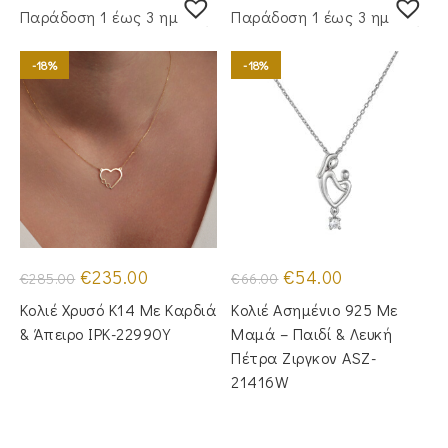
Παράδoση 1 έως 3 ημέρες
Παράδoση 1 έως 3 ημέρες
-18%
-18%
Original
Η
Original
Η
€
235.00
€
54.00
€
285.00
€
66.00
price
τρέχουσα
price
τρέχουσα
was:
τιμή
was:
τιμή
Κολιέ Χρυσό Κ14 Με Καρδιά
Κολιέ Ασημένιο 925 Με
€285.00.
είναι:
€66.00.
είναι:
€235.00.
€54.00.
& Άπειρο IPK-22990Y
Μαμά – Παιδί & Λευκή
Πέτρα Ζιργκον ASZ-
21416W