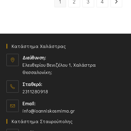
1
2
3
4
Κατάστημα Χαλάστρας
Διεύθυνση:
Ελευθερίου Βενιζέλου 1, Χαλάστρα
Θεσσαλονίκη;
O
Σταθερό:
p
2311280918
e
n
O
Email:
s
p
O
info@ioanniskosmima.gr
i
e
p
n
n
Κατάστημα Σταυρούπολης
e
a
s
n
n
i