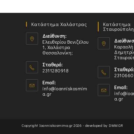
Κατάστημα Χαλάστρας
Κατάστημα
Σταυρούπολη
Διεύθυνση:
Διεύθυνσ
Ελευθερίου Βενιζέλου
Καραολή
1, Χαλάστρα
Δημητρίο
Θεσσαλονίκη;
Σταυρού
Opens
Opens
Σταθερό:
in
Σταθερό
2311280918
in
a
2310660
Opens
a
new
Opens
Email:
in
new
Email:
info@ioanniskosmim
tab
in
your
info@io
a.gr
Opens
tab
your
a.gr
Open
in
application
in
applicatio
your
your
application
appli
Copyright Ioanniskosmima.gr 2026 - developed by
DMM.GR