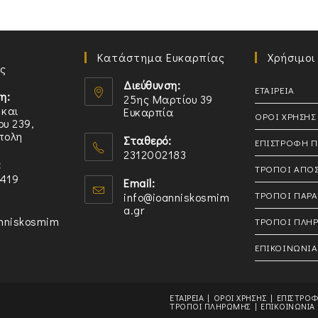
Κατάστημα Ευκαρπίας
Χρήσιμοι
ς
Διεύθυνση:
ΕΤΑΙΡΕΙΑ
η:
25ης Μαρτίου 39
 και
Ευκαρπία
ΟΡΟΙ ΧΡΗΣΗΣ
υ 239,
πολη
Σταθερό:
ΕΠΙΣΤΡΟΦΗ 
2312002183
:
Opens
ΤΡΟΠΟΙ ΑΠΟ
419
Email:
in
ΤΡΟΠΟΙ ΠΑΡΑ
info@ioanniskosmim
your
a.gr
Opens
anniskosmim
in
ΤΡΟΠΟΙ ΠΛΗ
application
s
your
n
application
ΕΠΙΚΟΙΝΩΝΙΑ
cation
ΕΤΑΙΡΕΙΑ
ΟΡΟΙ ΧΡΗΣΗΣ
ΕΠΙΣΤΡΟ
ΤΡΟΠΟΙ ΠΛΗΡΩΜΗΣ
ΕΠΙΚΟΙΝΩΝΙΑ