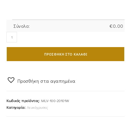
Σύνολο:
€
0.00
Ζευγάρι
Βέρες
Γάμου-
ΠΡΟΣΘΉΚΗ ΣΤΟ ΚΑΛΆΘΙ
Αρραβώνα
Λευκόχρυσες
Ζαγρέ
Με
Προσθήκη στα αγαπημένα
Λεπτομέρειες
Από
Κωδικός προϊόντος:
MLV-100-20101W
Λουστρέ
Κατηγορία:
Λευκόχρυσες
Γραμμές
MLV-
100-
20101W