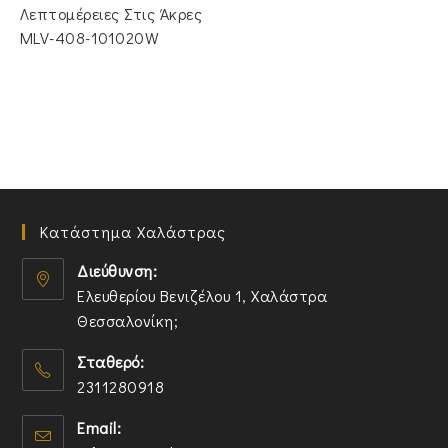
Λεπτομέρειες Στις Άκρες
MLV-408-101020W
Κατάστημα Χαλάστρας
Διεύθυνση:
Ελευθερίου Βενιζέλου 1, Χαλάστρα
Θεσσαλονίκη;
O
Σταθερό:
p
2311280918
e
n
O
Email:
s
p