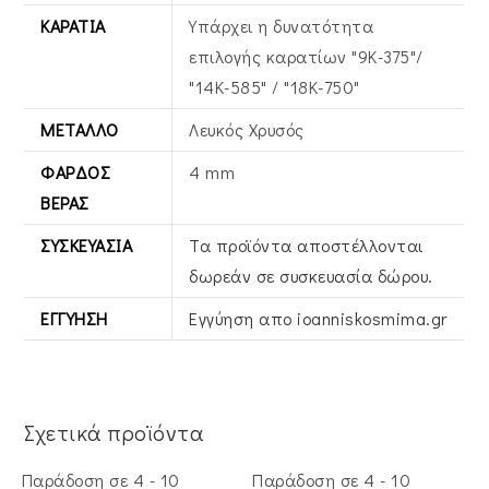
ΚΑΡΆΤΙΑ
Υπάρχει η δυνατότητα
επιλογής καρατίων "9Κ-375"/
"14Κ-585" / "18Κ-750"
ΜΈΤΑΛΛΟ
Λευκός Xρυσός
ΦΆΡΔΟΣ
4 mm
ΒΕΡΑΣ
ΣΥΣΚΕΥΑΣΊΑ
Τα προϊόντα αποστέλλονται
δωρεάν σε συσκευασία δώρου.
ΕΓΓΎΗΣΗ
Εγγύηση απο ioanniskosmima.gr
Σχετικά προϊόντα
Παράδοση σε 4 - 10
Παράδοση σε 4 - 10