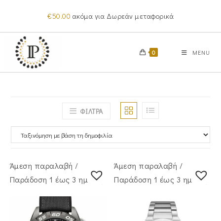
Skip
€
50.00
ακόμα για Δωρεάν μεταφορικά
to
content
0
MENU
ΦΙΛΤΡΑ
Άμεση παραλαβή /
Άμεση παραλαβή /
Παράδoση 1 έως 3 ημέρες
Παράδoση 1 έως 3 ημέρες