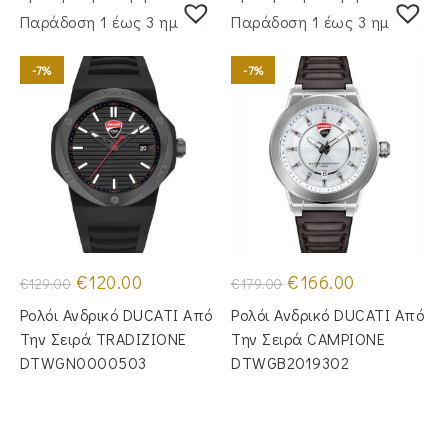
Παράδoση 1 έως 3 ημέρες
Παράδoση 1 έως 3 ημέρες
-7%
-7%
Original
Η
Original
Η
€
120.00
€
166.00
€
129.00
€
179.00
price
τρέχουσα
price
τρέχουσα
was:
τιμή
was:
τιμή
Ρολόι Ανδρικό DUCATI Από
Ρολόι Ανδρικό DUCATI Από
€129.00.
είναι:
€179.00.
είναι:
€120.00.
€166.00.
Την Σειρά TRADIZIONE
Την Σειρά CAMPIONE
DTWGN0000503
DTWGB2019302