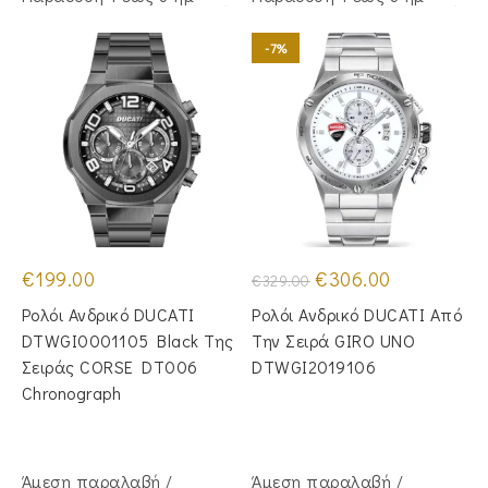
-7%
Original
Η
€
199.00
€
306.00
€
329.00
price
τρέχουσα
was:
τιμή
Ρολόι Ανδρικό DUCATI
Ρολόι Ανδρικό DUCATI Από
€329.00.
είναι:
€306.00.
DTWGI0001105 Black Της
Την Σειρά GIRO UNO
Σειράς CORSE DT006
DTWGI2019106
Chronograph
Άμεση παραλαβή /
Άμεση παραλαβή /