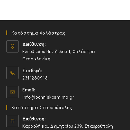
Κατάστημα Χαλάστρας
Διεύθυνση:
Ελευθερίου Βενιζέλου 1, Χαλάστρα
Θεσσαλονίκη;
O
Σταθερό:
p
2311280918
e
n
O
Email:
s
p
O
info@ioanniskosmima.gr
i
e
p
n
n
Κατάστημα Σταυρούπολης
e
a
s
n
n
i
Διεύθυνση:
s
e
n
Καραολή και Δημητρίου 239, Σταυρούπολη
i
w
y