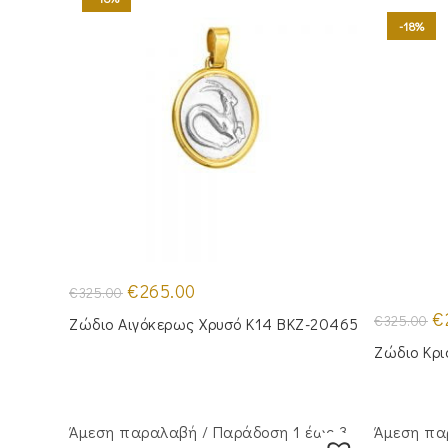
-18%
Original
Η
€
265.00
€
325.00
price
τρέχουσα
was:
τιμή
Or
€
€
325.00
Ζώδιο Αιγόκερως Χρυσό Κ14 BKZ-20465
€325.00.
είναι:
pr
€265.00.
wa
Ζώδιο Κρι
€3
Άμεση παραλαβή / Παράδoση 1 έως 3
Άμεση πα