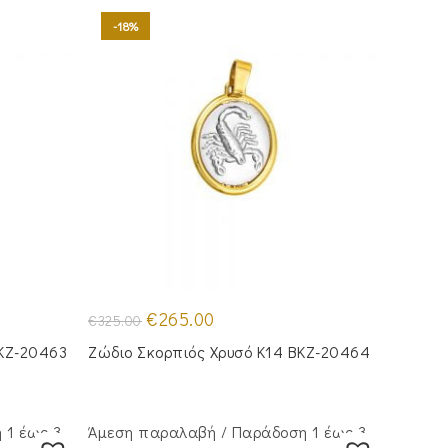
-18%
Original
Η
€
265.00
€
325.00
price
τρέχουσα
was:
τιμή
BKZ-20463
Ζώδιο Σκορπιός Χρυσό Κ14 BKZ-20464
€325.00.
είναι:
€265.00.
 1 έως 3
Άμεση παραλαβή / Παράδoση 1 έως 3