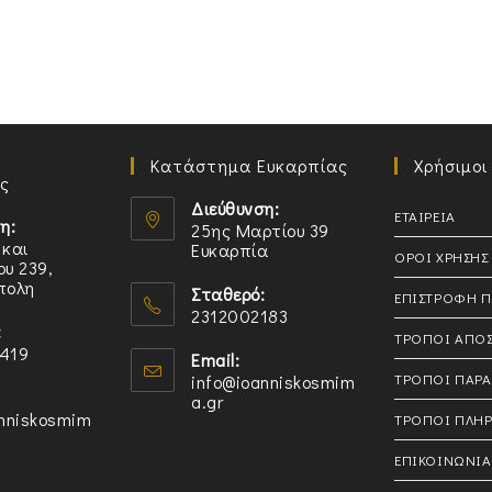
Κατάστημα Ευκαρπίας
Χρήσιμοι
ς
Διεύθυνση:
ΕΤΑΙΡΕΙΑ
η:
25ης Μαρτίου 39
 και
Ευκαρπία
ΟΡΟΙ ΧΡΗΣΗΣ
υ 239,
πολη
Σταθερό:
ΕΠΙΣΤΡΟΦΗ 
2312002183
:
Opens
ΤΡΟΠΟΙ ΑΠΟ
419
Email:
in
ΤΡΟΠΟΙ ΠΑΡΑ
info@ioanniskosmim
your
a.gr
Opens
anniskosmim
in
ΤΡΟΠΟΙ ΠΛΗ
application
s
your
n
application
ΕΠΙΚΟΙΝΩΝΙΑ