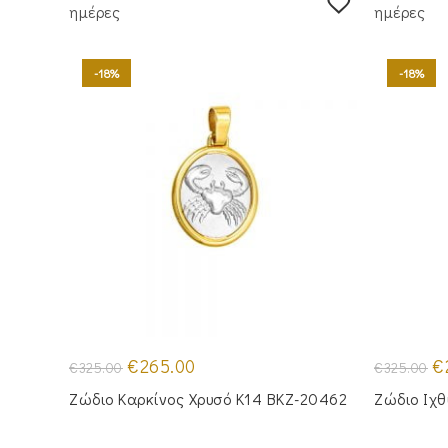
ημέρες
ημέρες
-18%
-18%
Original
Η
Or
€
265.00
€
€
325.00
€
325.00
price
τρέχουσα
pr
was:
τιμή
wa
Ζώδιο Καρκίνος Χρυσό Κ14 BKZ-20462
Ζώδιο Ιχθ
€325.00.
είναι:
€3
€265.00.