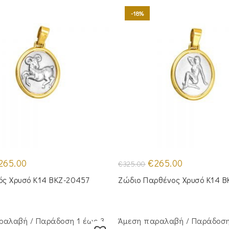
-18%
iginal
Η
Original
Η
265.00
€
265.00
€
325.00
ice
τρέχουσα
price
τρέχουσα
s:
τιμή
was:
τιμή
ός Χρυσό Κ14 BKZ-20457
Ζώδιο Παρθένος Χρυσό Κ14 
25.00.
είναι:
€325.00.
είναι:
€265.00.
€265.00.
ραλαβή / Παράδoση 1 έως 3
Άμεση παραλαβή / Παράδoση