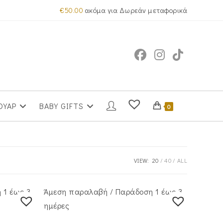
€
50.00
ακόμα για Δωρεάν μεταφορικά
ΟΥΑΡ
BABY GIFTS
0
VIEW:
20
40
ALL
 1 έως 3
Άμεση παραλαβή / Παράδoση 1 έως 3
ημέρες