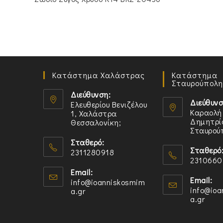
€325.00.
είναι:
€265.00.
Κατάστημα Χαλάστρας
Κατάστημα
Σταυρούπολη
Διεύθυνση:
Διεύθυνσ
Ελευθερίου Βενιζέλου
Καραολή
1, Χαλάστρα
Δημητρίο
Θεσσαλονίκη;
Σταυρού
Opens
Opens
Σταθερό:
in
Σταθερό
2311280918
in
a
2310660
Opens
a
new
Opens
Email:
in
new
Email:
info@ioanniskosmim
tab
in
your
info@io
a.gr
Opens
tab
your
a.gr
Open
in
application
in
applicatio
your
your
application