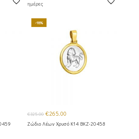
ημέρες
-18%
Original
Η
€
265.00
€
325.00
price
τρέχουσα
was:
τιμή
20459
Ζώδιο Λέων Χρυσό Κ14 BKZ-20458
€325.00.
είναι:
€265.00.