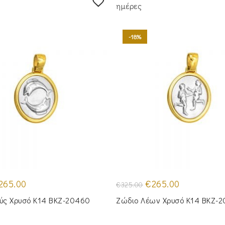
ημέρες
-18%
iginal
Η
Original
Η
265.00
€
265.00
€
325.00
ice
τρέχουσα
price
τρέχουσα
s:
τιμή
was:
τιμή
ύς Χρυσό Κ14 BKZ-20460
Ζώδιο Λέων Χρυσό Κ14 BKZ-
25.00.
είναι:
€325.00.
είναι:
€265.00.
€265.00.