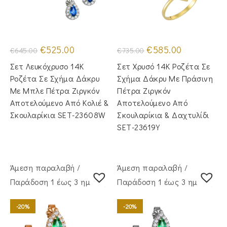
Original
Η
Original
Η
€
525.00
€
585.00
€
645.00
€
735.00
price
τρέχουσα
price
τρέχουσα
was:
τιμή
was:
τιμή
Σετ Λευκόχρυσο 14Κ
Σετ Χρυσό 14Κ Ροζέτα Σε
€645.00.
είναι:
€735.00.
είναι:
€525.00.
€585.00.
Ροζέτα Σε Σχήμα Δάκρυ
Σχήμα Δάκρυ Με Πράσινη
Με Μπλε Πέτρα Ζιργκόν
Πέτρα Ζιργκόν
Αποτελούμενο Από Κολιέ &
Αποτελούμενο Από
Σκουλαρίκια SET-23608W
Σκουλαρίκια & Δαχτυλίδι
SET-23619Y
Άμεση παραλαβή /
Άμεση παραλαβή /
Παράδoση 1 έως 3 ημέρες
Παράδoση 1 έως 3 ημέρες
-20%
-20%