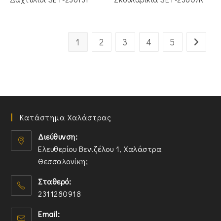
1
2
3
4
5
Κατάστημα Χαλάστρας
Διεύθυνση:
Ελευθερίου Βενιζέλου 1, Χαλάστρα
Θεσσαλονίκη;
O
Σταθερό:
p
2311280918
e
n
O
Email:
s
p