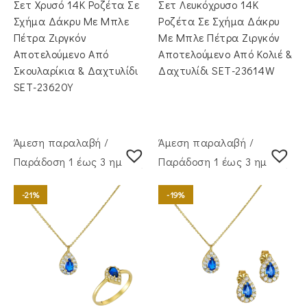
Σετ Χρυσό 14Κ Ροζέτα Σε
Σετ Λευκόχρυσο 14Κ
€735.00.
είναι:
€670.00.
είναι:
€585.00.
€530.00.
Σχήμα Δάκρυ Με Μπλε
Ροζέτα Σε Σχήμα Δάκρυ
Πέτρα Ζιργκόν
Με Μπλε Πέτρα Ζιργκόν
Αποτελούμενο Από
Αποτελούμενο Από Κολιέ &
Σκουλαρίκια & Δαχτυλίδι
Δαχτυλίδι SET-23614W
SET-23620Y
Άμεση παραλαβή /
Άμεση παραλαβή /
Παράδoση 1 έως 3 ημέρες
Παράδoση 1 έως 3 ημέρες
-21%
-19%