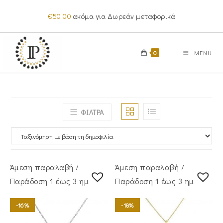
Skip
€
50.00
ακόμα για Δωρεάν μεταφορικά
to
content
0
MENU
ΦΙΛΤΡΑ
Άμεση παραλαβή /
Άμεση παραλαβή /
Παράδoση 1 έως 3 ημέρες
Παράδoση 1 έως 3 ημέρες
-16%
-18%