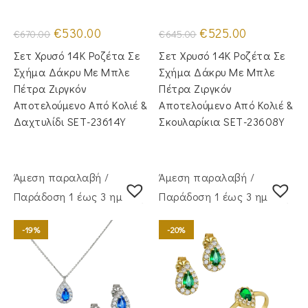
Original
Η
Original
Η
€
530.00
€
525.00
€
670.00
€
645.00
price
τρέχουσα
price
τρέχουσα
was:
τιμή
was:
τιμή
Σετ Χρυσό 14Κ Ροζέτα Σε
Σετ Χρυσό 14Κ Ροζέτα Σε
€670.00.
είναι:
€645.00.
είναι:
€530.00.
€525.00.
Σχήμα Δάκρυ Με Μπλε
Σχήμα Δάκρυ Με Μπλε
Πέτρα Ζιργκόν
Πέτρα Ζιργκόν
Αποτελούμενο Από Κολιέ &
Αποτελούμενο Από Κολιέ &
Δαχτυλίδι SET-23614Y
Σκουλαρίκια SET-23608Y
Άμεση παραλαβή /
Άμεση παραλαβή /
Παράδoση 1 έως 3 ημέρες
Παράδoση 1 έως 3 ημέρες
-19%
-20%