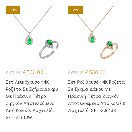
-21%
-21%
Original
Η
Original
Η
€
530.00
€
530.00
€
670.00
€
670.00
price
τρέχουσα
price
τρέχουσα
was:
τιμή
was:
τιμή
Σετ Λευκόχρυσο 14Κ
Σετ Ροζ Χρυσό 14Κ Ροζέτα
€670.00.
είναι:
€670.00.
είναι:
€530.00.
€530.00.
Ροζέτα Σε Σχήμα Δάκρυ
Σε Σχήμα Δάκρυ Με
Με Πράσινη Πέτρα
Πράσινη Πέτρα Ζιργκόν
Ζιργκόν Αποτελούμενο
Αποτελούμενο Από Κολιέ &
Από Κολιέ & Δαχτυλίδι
Δαχτυλίδι SET-23613R
SET-23613W