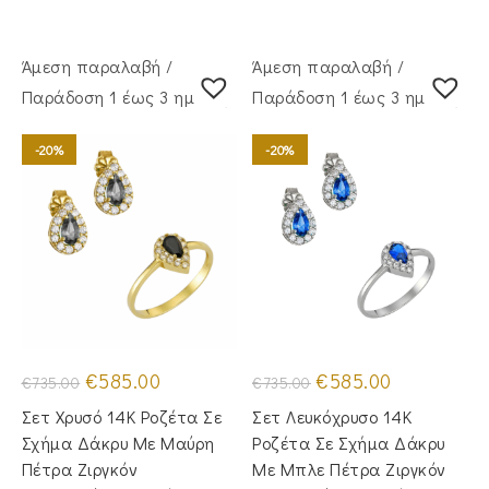
Άμεση παραλαβή /
Άμεση παραλαβή /
Παράδoση 1 έως 3 ημέρες
Παράδoση 1 έως 3 ημέρες
-20%
-20%
Original
Η
Original
Η
€
585.00
€
585.00
€
735.00
€
735.00
price
τρέχουσα
price
τρέχουσα
was:
τιμή
was:
τιμή
Σετ Χρυσό 14Κ Ροζέτα Σε
Σετ Λευκόχρυσο 14Κ
€735.00.
είναι:
€735.00.
είναι:
€585.00.
€585.00.
Σχήμα Δάκρυ Με Μαύρη
Ροζέτα Σε Σχήμα Δάκρυ
Πέτρα Ζιργκόν
Με Μπλε Πέτρα Ζιργκόν