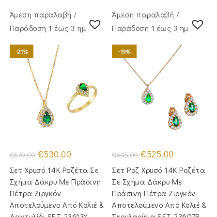
Άμεση παραλαβή /
Άμεση παραλαβή /
Παράδoση 1 έως 3 ημέρες
Παράδoση 1 έως 3 ημέρες
-21%
-19%
Original
Η
Original
Η
€
530.00
€
525.00
€
670.00
€
645.00
price
τρέχουσα
price
τρέχουσα
was:
τιμή
was:
τιμή
Σετ Χρυσό 14Κ Ροζέτα Σε
Σετ Ροζ Χρυσό 14Κ Ροζέτα
€670.00.
είναι:
€645.00.
είναι:
€530.00.
€525.00.
Σχήμα Δάκρυ Με Πράσινη
Σε Σχήμα Δάκρυ Με
Πέτρα Ζιργκόν
Πράσινη Πέτρα Ζιργκόν
Αποτελούμενο Από Κολιέ &
Αποτελούμενο Από Κολιέ &
Δαχτυλίδι SET-23613Y
Σκουλαρίκια SET-23607R