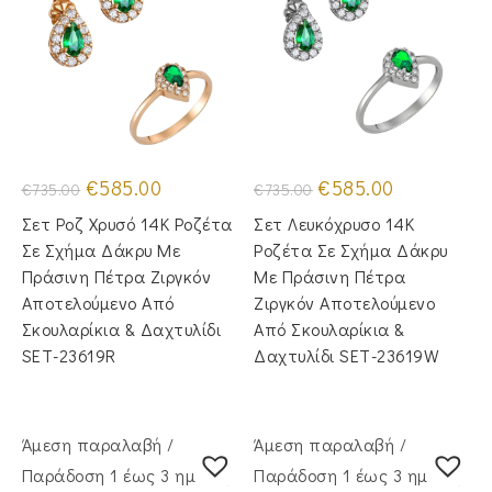
Original
Η
Original
Η
€
585.00
€
585.00
€
735.00
€
735.00
price
τρέχουσα
price
τρέχουσα
was:
τιμή
was:
τιμή
Σετ Ροζ Χρυσό 14Κ Ροζέτα
Σετ Λευκόχρυσο 14Κ
€735.00.
είναι:
€735.00.
είναι:
€585.00.
€585.00.
Σε Σχήμα Δάκρυ Με
Ροζέτα Σε Σχήμα Δάκρυ
Πράσινη Πέτρα Ζιργκόν
Με Πράσινη Πέτρα
Αποτελούμενο Από
Ζιργκόν Αποτελούμενο
Σκουλαρίκια & Δαχτυλίδι
Από Σκουλαρίκια &
SET-23619R
Δαχτυλίδι SET-23619W
Άμεση παραλαβή /
Άμεση παραλαβή /
Παράδoση 1 έως 3 ημέρες
Παράδoση 1 έως 3 ημέρες