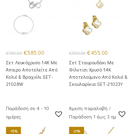
Original
Η
Original
Η
€
585.00
€
455.00
€
700.00
€
555.00
price
τρέχουσα
price
τρέχουσα
was:
τιμή
was:
τιμή
Σετ Λευκόχρυσο 14Κ Με
Σετ Σταυρουδάκι Με
€700.00.
είναι:
€555.00.
είναι:
€585.00.
€455.00.
Άπειρο Αποτελείτε Από
Φίλντισι Χρυσό 14Κ
Κολιέ & Βραχιόλι SET-
Αποτελούμενο Από Κολιέ &
21028W
Σκουλαρίκια SET-21023Y
Παράδοση σε 4 - 10
Άμεση παραλαβή /
ημέρες
Παράδoση 1 έως 3 ημέρες
-15%
-21%