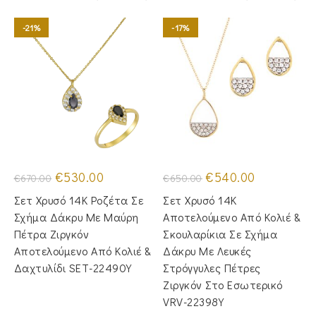
-21%
-17%
Original
Η
Original
Η
€
530.00
€
540.00
€
670.00
€
650.00
price
τρέχουσα
price
τρέχουσα
was:
τιμή
was:
τιμή
Σετ Χρυσό 14Κ Ροζέτα Σε
Σετ Χρυσό 14Κ
€670.00.
είναι:
€650.00.
είναι:
€530.00.
€540.00.
Σχήμα Δάκρυ Με Μαύρη
Αποτελούμενο Από Κολιέ &
Πέτρα Ζιργκόν
Σκουλαρίκια Σε Σχήμα
Αποτελούμενο Από Κολιέ &
Δάκρυ Με Λευκές
Δαχτυλίδι SET-22490Y
Στρόγγυλες Πέτρες
Ζιργκόν Στο Εσωτερικό
VRV-22398Y