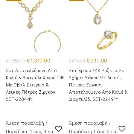
Original
Η
Original
Η
€
1,310.00
€
530.00
€
1,550.00
€
670.00
price
τρέχουσα
price
τρέχουσα
was:
τιμή
was:
τιμή
Σετ Αποτελούμενο Από
Σετ Χρυσό 14Κ Ροζέτα Σε
€1,550.00.
είναι:
€670.00.
είναι:
€1,310.00.
€530.00.
Κολιέ & Βραχιόλι Χρυσό 14Κ
Σχήμα Δάκρυ Με Λευκές
Με Οβάλ Στοιχεία &
Πέτρες Ζιργκόν
Λευκές Πέτρες Ζιργκόν
Αποτελούμενο Από Κολιέ &
SET-22844Y
Δαχτυλίδι SET-22491Y
Άμεση παραλαβή /
Άμεση παραλαβή /
Παράδoση 1 έως 3 ημέρες
Παράδoση 1 έως 3 ημέρες