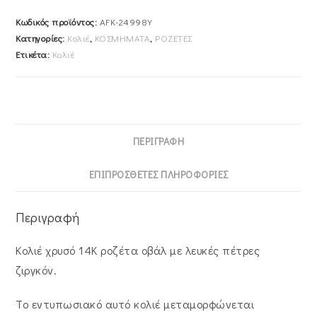
AFK-
Κωδικός προϊόντος:
AFK-24998Y
24998Y
Κατηγορίες:
Κολιέ
,
ΚΟΣΜΗΜΑΤΑ
,
ΡΟΖΕΤΕΣ
ποσότητα
Ετικέτα:
Κολιέ
ΠΕΡΙΓΡΑΦΉ
ΕΠΙΠΡΌΣΘΕΤΕΣ ΠΛΗΡΟΦΟΡΊΕΣ
Περιγραφή
Κολιέ χρυσό 14K ροζέτα οβάλ με λευκές πέτρες
ζιργκόν.
Το εντυπωσιακό αυτό κολιέ μεταμορφώνεται