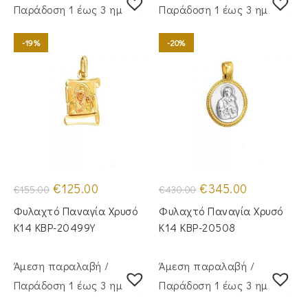
Παράδoση 1 έως 3 ημέρες
Παράδoση 1 έως 3 ημέρες
-19%
-20%
Original
Η
Original
Η
€
125.00
€
345.00
€
155.00
€
430.00
price
τρέχουσα
price
τρέχουσα
was:
τιμή
was:
τιμή
Φυλαχτό Παναγία Χρυσό
Φυλαχτό Παναγία Χρυσό
€155.00.
είναι:
€430.00.
είναι:
€125.00.
€345.00.
Κ14 KBP-20499Y
Κ14 KBP-20508
Άμεση παραλαβή /
Άμεση παραλαβή /
Παράδoση 1 έως 3 ημέρες
Παράδoση 1 έως 3 ημέρες