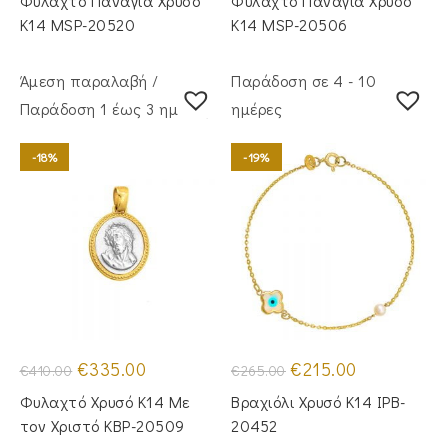
Φυλαχτό Παναγία Χρυσό
Φυλαχτό Παναγία Χρυσό
€420.00.
είναι:
€500.00.
είναι:
€355.00.
€435.00.
Κ14 MSP-20520
Κ14 MSP-20506
Άμεση παραλαβή /
Παράδοση σε 4 - 10
Παράδoση 1 έως 3 ημέρες
ημέρες
-18%
-19%
Original
Η
Original
Η
€
335.00
€
215.00
€
410.00
€
265.00
price
τρέχουσα
price
τρέχουσα
was:
τιμή
was:
τιμή
Φυλαχτό Χρυσό Κ14 Με
Βραχιόλι Χρυσό Κ14 IPB-
€410.00.
είναι:
€265.00.
είναι:
€335.00.
€215.00.
τον Χριστό KBP-20509
20452