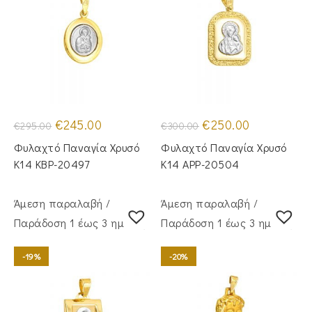
Original
Η
Original
Η
€
245.00
€
250.00
€
295.00
€
300.00
price
τρέχουσα
price
τρέχουσα
was:
τιμή
was:
τιμή
Φυλαχτό Παναγία Χρυσό
Φυλαχτό Παναγία Χρυσό
€295.00.
είναι:
€300.00.
είναι:
€245.00.
€250.00.
Κ14 KBP-20497
Κ14 APP-20504
Άμεση παραλαβή /
Άμεση παραλαβή /
Παράδoση 1 έως 3 ημέρες
Παράδoση 1 έως 3 ημέρες
-19%
-20%