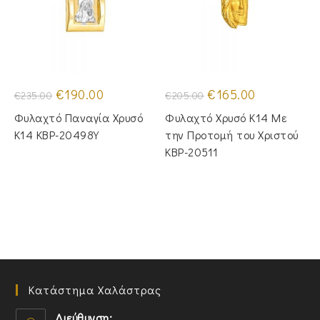
Original
Η
Original
Η
€
190.00
€
165.00
€
235.00
€
205.00
price
τρέχουσα
price
τρέχουσα
was:
τιμή
was:
τιμή
Φυλαχτό Παναγία Χρυσό
Φυλαχτό Χρυσό Κ14 Με
€235.00.
είναι:
€205.00.
είναι:
€190.00.
€165.00.
Κ14 KBP-20498Y
την Προτομή του Χριστού
KBP-20511
Κατάστημα Χαλάστρας
Διεύθυνση: