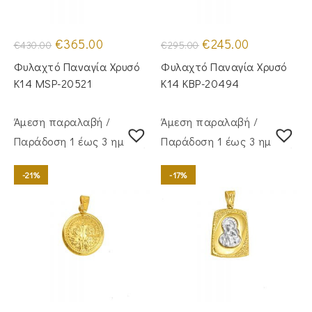
Original
Η
Original
Η
€
365.00
€
245.00
€
430.00
€
295.00
price
τρέχουσα
price
τρέχουσα
was:
τιμή
was:
τιμή
Φυλαχτό Παναγία Χρυσό
Φυλαχτό Παναγία Χρυσό
€430.00.
είναι:
€295.00.
είναι:
€365.00.
€245.00.
Κ14 MSP-20521
Κ14 KBP-20494
Άμεση παραλαβή /
Άμεση παραλαβή /
Παράδoση 1 έως 3 ημέρες
Παράδoση 1 έως 3 ημέρες
-21%
-17%