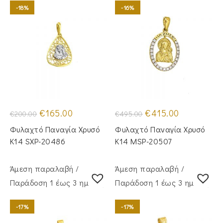
-18%
-16%
Original
Η
Original
Η
€
165.00
€
415.00
€
200.00
€
495.00
price
τρέχουσα
price
τρέχουσα
was:
τιμή
was:
τιμή
Φυλαχτό Παναγία Χρυσό
Φυλαχτό Παναγία Χρυσό
€200.00.
είναι:
€495.00.
είναι:
€165.00.
€415.00.
Κ14 SXP-20486
Κ14 MSP-20507
Άμεση παραλαβή /
Άμεση παραλαβή /
Παράδoση 1 έως 3 ημέρες
Παράδoση 1 έως 3 ημέρες
-17%
-17%