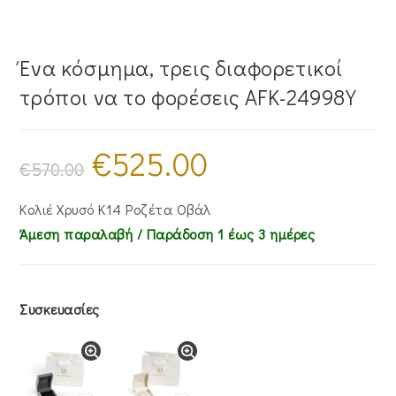
Ένα κόσμημα, τρεις διαφορετικοί
τρόποι να το φορέσεις AFK-24998Y
€
525.00
Original
Η
price
τρέχουσα
€
570.00
was:
τιμή
€570.00.
είναι:
€525.00.
Κολιέ Χρυσό Κ14 Ροζέτα Οβάλ
Άμεση παραλαβή / Παράδoση 1 έως 3 ημέρες
Συσκευασίες