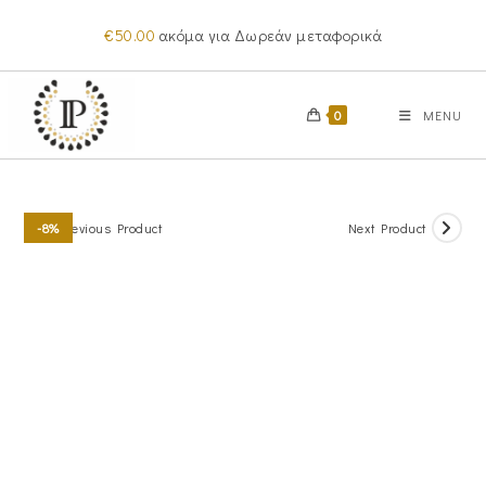
Skip
€
50.00
ακόμα για Δωρεάν μεταφορικά
to
content
0
MENU
Previous Product
Next Product
-8%