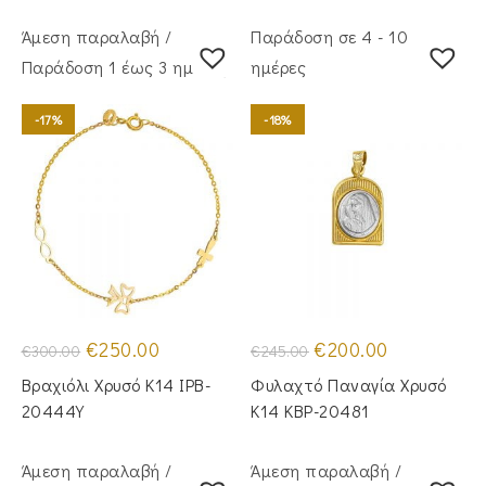
Άμεση παραλαβή /
Παράδοση σε 4 - 10
Παράδoση 1 έως 3 ημέρες
ημέρες
-17%
-18%
Original
Η
Original
Η
€
250.00
€
200.00
€
300.00
€
245.00
price
τρέχουσα
price
τρέχουσα
was:
τιμή
was:
τιμή
Βραχιόλι Χρυσό Κ14 IPB-
Φυλαχτό Παναγία Χρυσό
€300.00.
είναι:
€245.00.
είναι:
€250.00.
€200.00.
20444Y
Κ14 KBP-20481
Άμεση παραλαβή /
Άμεση παραλαβή /