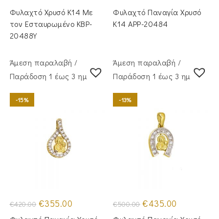
price
τρέχουσα
price
τρέχουσα
was:
τιμή
was:
τιμή
Φυλαχτό Χρυσό Κ14 Με
Φυλαχτό Παναγία Χρυσό
€295.00.
είναι:
€295.00.
είναι:
€245.00.
€245.00.
τον Εσταυρωμένο KBP-
Κ14 APP-20484
20488Y
Άμεση παραλαβή /
Άμεση παραλαβή /
Παράδoση 1 έως 3 ημέρες
Παράδoση 1 έως 3 ημέρες
-15%
-13%
Original
Η
Original
Η
€
355.00
€
435.00
€
420.00
€
500.00
price
τρέχουσα
price
τρέχουσα
was:
τιμή
was:
τιμή