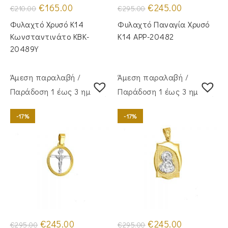
Original
Η
Original
Η
€
165.00
€
245.00
€
210.00
€
295.00
price
τρέχουσα
price
τρέχουσα
was:
τιμή
was:
τιμή
Φυλαχτό Χρυσό Κ14
Φυλαχτό Παναγία Χρυσό
€210.00.
είναι:
€295.00.
είναι:
€165.00.
€245.00.
Κωνσταντινάτο KBK-
Κ14 APP-20482
20489Y
Άμεση παραλαβή /
Άμεση παραλαβή /
Παράδoση 1 έως 3 ημέρες
Παράδoση 1 έως 3 ημέρες
-17%
-17%
Original
Η
Original
Η
€
245.00
€
245.00
€
295.00
€
295.00