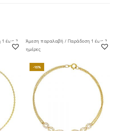
 1 έως 3
Άμεση παραλαβή / Παράδoση 1 έως 3
ημέρες
-16%