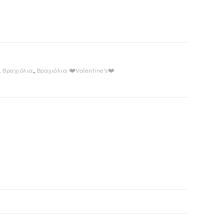
,
Βραχιόλια
,
Βραχιόλια ❤️Valentine's❤️