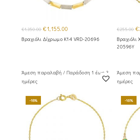
Original
Η
Or
€
1,155.00
€
€
1,350.00
€
255.00
price
τρέχουσα
pr
was:
τιμή
wa
Βραχιόλι Δίχρωμο Κ14 VRD-20696
Βραχιόλι 
€1,350.00.
είναι:
€2
€1,155.00.
20596Y
Άμεση παραλαβή / Παράδoση 1 έως 3
Άμεση πα
ημέρες
ημέρες
-18%
-16%