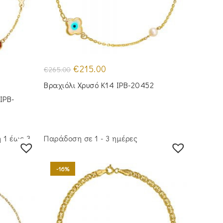
Original
Η
€
215.00
€
265.00
price
τρέχουσα
was:
τιμή
Βραχιόλι Χρυσό Κ14 IPB-20452
€265.00.
είναι:
€215.00.
IPB-
 1 έως 3
Παράδοση σε 1 - 3 ημέρες
-16%