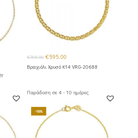
Original
Η
€
595.00
€
705.00
price
τρέχουσα
was:
τιμή
Βραχιόλι Χρυσό Κ14 VRG-20688
€705.00.
είναι:
€595.00.
1Y
Παράδοση σε 4 - 10 ημέρες
-18%