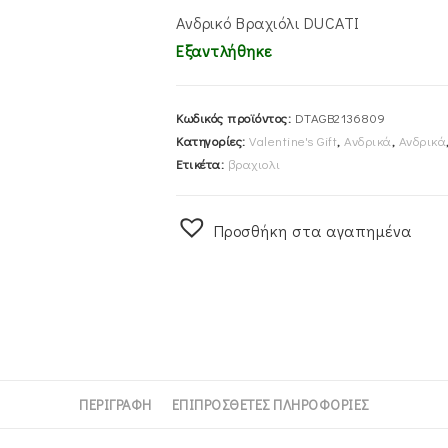
€75.00.
είναι:
€49.00.
Ανδρικό Βραχιόλι DUCATI
Εξαντλήθηκε
Κωδικός προϊόντος:
DTAGB2136809
Κατηγορίες:
Valentine's Gift
,
Ανδρικά
,
Ανδρικά
Ετικέτα:
βραχιολι
Προσθήκη στα αγαπημένα
ΠΕΡΙΓΡΑΦΉ
ΕΠΙΠΡΌΣΘΕΤΕΣ ΠΛΗΡΟΦΟΡΊΕΣ