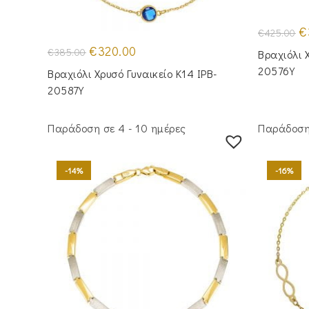
Or
€
€
425.00
pr
Original
Η
wa
€
320.00
€
385.00
Βραχιόλι 
price
τρέχουσα
€4
was:
τιμή
20576Y
Βραχιόλι Χρυσό Γυναικείο Κ14 IPB-
€385.00.
είναι:
€320.00.
20587Y
Παράδοση σε 4 - 10 ημέρες
Παράδοση 
-14%
-16%