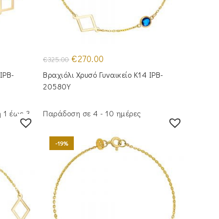
Original
Η
€
270.00
€
325.00
price
τρέχουσα
was:
τιμή
IPB-
Βραχιόλι Χρυσό Γυναικείο Κ14 IPB-
€325.00.
είναι:
€270.00.
20580Y
 1 έως 3
Παράδοση σε 4 - 10 ημέρες
-19%