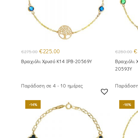
Original
Η
Or
€
225.00
€
€
275.00
€
280.00
price
τρέχουσα
pr
was:
τιμή
w
Βραχιόλι Χρυσό Κ14 IPB-20569Y
Βραχιόλι 
€275.00.
είναι:
€2
€225.00.
20593Y
Παράδοση σε 4 - 10 ημέρες
Παράδοση 
-14%
-16%