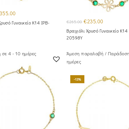
iginal
Η
355.00
ice
τρέχουσα
s:
τιμή
Original
Η
€
235.00
€
265.00
Χρυσό Γυναικείο Κ14 IPB-
25.00.
είναι:
price
τρέχουσα
€355.00.
was:
τιμή
Βραχιόλι Χρυσό Γυναικείο Κ14 
€265.00.
είναι:
€235.00.
20598Y
σε 4 - 10 ημέρες
Άμεση παραλαβή / Παράδoση
ημέρες
-13%