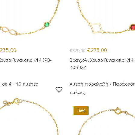
iginal
Η
Original
Η
235.00
€
275.00
€
325.00
ice
τρέχουσα
price
τρέχουσα
as:
τιμή
was:
τιμή
Χρυσό Γυναικείο Κ14 IPB-
Βραχιόλι Χρυσό Γυναικείο Κ14 
80.00.
είναι:
€325.00.
είναι:
€235.00.
€275.00.
20582Y
σε 4 - 10 ημέρες
Άμεση παραλαβή / Παράδoση
ημέρες
-16%