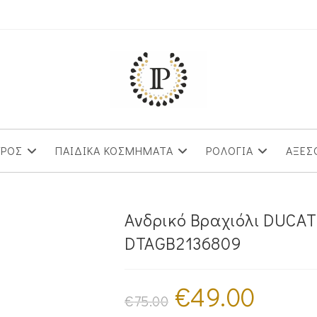
ΥΡΟΣ
ΠΑΙΔΙΚΑ ΚΟΣΜΗΜΑΤΑ
ΡΟΛΟΓΙΑ
ΑΞΕΣ
Ανδρικό Βραχιόλι DUCAT
DTAGB2136809
€
49.00
Original
Η
price
τρέχουσα
€
75.00
was:
τιμή