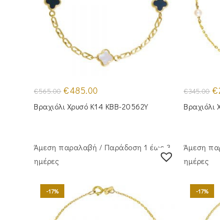
Original
Η
Or
€
485.00
€
€
565.00
€
345.00
price
τρέχουσα
pr
was:
τιμή
wa
Βραχιόλι Χρυσό Κ14 KBB-20562Y
Βραχιόλι 
€565.00.
είναι:
€3
€485.00.
Άμεση παραλαβή / Παράδoση 1 έως 3
Άμεση πα
ημέρες
ημέρες
-17%
-17%