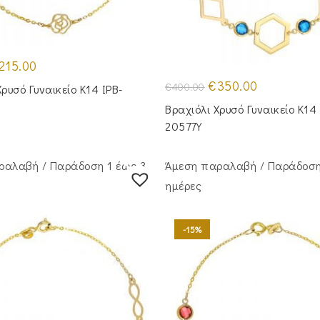
iginal
Η
215.00
ice
τρέχουσα
s:
τιμή
Original
Η
€
350.00
€
400.00
Χρυσό Γυναικείο Κ14 IPB-
55.00.
είναι:
price
τρέχουσα
€215.00.
was:
τιμή
Βραχιόλι Χρυσό Γυναικείο Κ14 
€400.00.
είναι:
€350.00.
20577Y
ραλαβή / Παράδoση 1 έως 3
Άμεση παραλαβή / Παράδoση
ημέρες
-15%