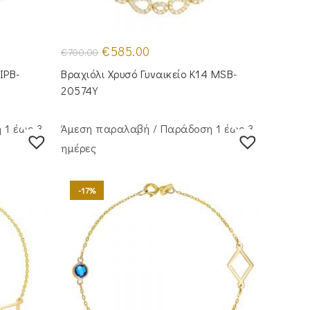
Original
Η
€
585.00
€
700.00
price
τρέχουσα
was:
τιμή
IPB-
Βραχιόλι Χρυσό Γυναικείο Κ14 MSB-
€700.00.
είναι:
€585.00.
20574Y
 1 έως 3
Άμεση παραλαβή / Παράδoση 1 έως 3
ημέρες
-17%