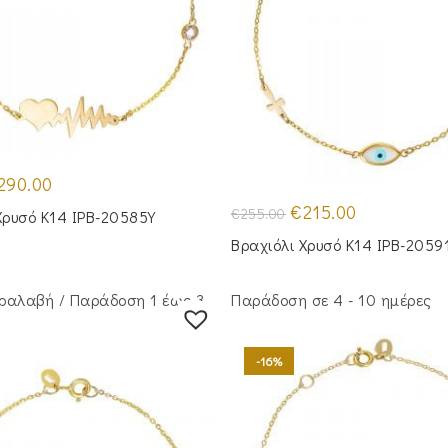
iginal
Η
290.00
ice
τρέχουσα
s:
τιμή
Original
Η
€
215.00
€
255.00
Χρυσό Κ14 IPB-20585Y
45.00.
είναι:
price
τρέχουσα
€290.00.
was:
τιμή
Βραχιόλι Χρυσό Κ14 IPB-2059
€255.00.
είναι:
€215.00.
ραλαβή / Παράδoση 1 έως 3
Παράδοση σε 4 - 10 ημέρες
-16%