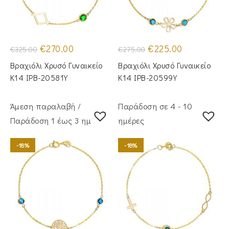
Original
Η
Original
Η
€
270.00
€
225.00
€
325.00
€
275.00
price
τρέχουσα
price
τρέχουσα
was:
τιμή
was:
τιμή
Βραχιόλι Χρυσό Γυναικείο
Βραχιόλι Χρυσό Γυναικείο
€325.00.
είναι:
€275.00.
είναι:
€270.00.
€225.00.
Κ14 IPB-20581Y
Κ14 IPB-20599Y
Άμεση παραλαβή /
Παράδοση σε 4 - 10
Παράδoση 1 έως 3 ημέρες
ημέρες
-18%
-18%