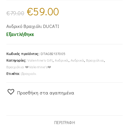
€
59.00
Original
Η
price
τρέχουσα
€
79.00
was:
τιμή
€79.00.
είναι:
€59.00.
Ανδρικό Βραχιόλι DUCATI
Εξαντλήθηκε
Κωδικός προϊόντος:
DTAGB2137005
Κατηγορίες:
Valentine's Gift
,
Ανδρικά
,
Ανδρικά
,
Βραχιόλια
,
Βραχιόλια ❤️Valentine's❤️
Ετικέτα:
βραχιολι
Προσθήκη στα αγαπημένα
ΠΕΡΙΓΡΑΦΉ