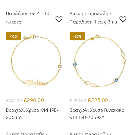
Παράδοση σε 4 - 10
Άμεση παραλαβή /
ημέρες
Παράδoση 1 έως 3 ημέρες
-16%
-20%
Original
Η
Original
Η
€
290.00
€
225.00
€
345.00
€
280.00
price
τρέχουσα
price
τρέχουσα
was:
τιμή
was:
τιμή
Βραχιόλι Χρυσό Κ14 IPB-
Βραχιόλι Χρυσό Γυναικείο
€345.00.
είναι:
€280.00.
είναι:
€290.00.
€225.00.
20585Y
Κ14 IPB-20592Y
Άμεση παραλαβή /
Άμεση παραλαβή /