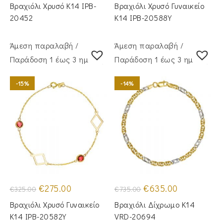
was:
τιμή
was:
τιμή
Βραχιόλι Χρυσό Κ14 IPB-
Βραχιόλι Χρυσό Γυναικείο
€265.00.
είναι:
€385.00.
είναι:
€215.00.
€320.00.
20452
Κ14 IPB-20588Y
Άμεση παραλαβή /
Άμεση παραλαβή /
Παράδoση 1 έως 3 ημέρες
Παράδoση 1 έως 3 ημέρες
-15%
-14%
Original
Η
Original
Η
€
275.00
€
635.00
€
325.00
€
735.00
price
τρέχουσα
price
τρέχουσα
was:
τιμή
was:
τιμή
Βραχιόλι Χρυσό Γυναικείο
Βραχιόλι Δίχρωμο Κ14
€325.00.
είναι:
€735.00.
είναι:
€275.00.
€635.00.
Κ14 IPB-20582Y
VRD-20694