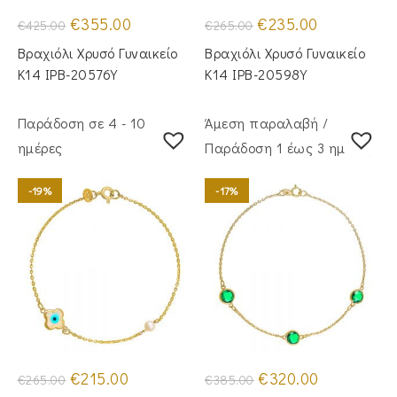
Original
Η
Original
Η
€
355.00
€
235.00
€
425.00
€
265.00
price
τρέχουσα
price
τρέχουσα
was:
τιμή
was:
τιμή
Βραχιόλι Χρυσό Γυναικείο
Βραχιόλι Χρυσό Γυναικείο
€425.00.
είναι:
€265.00.
είναι:
€355.00.
€235.00.
Κ14 IPB-20576Y
Κ14 IPB-20598Y
Παράδοση σε 4 - 10
Άμεση παραλαβή /
ημέρες
Παράδoση 1 έως 3 ημέρες
-19%
-17%
Original
Η
Original
Η
€
215.00
€
320.00
€
265.00
€
385.00
price
τρέχουσα
price
τρέχουσα