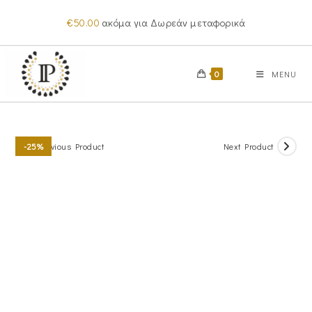
Skip
€
50.00
ακόμα για Δωρεάν μεταφορικά
to
content
0
MENU
Previous Product
Next Product
-25%