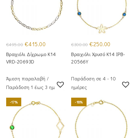
Original
Η
Original
Η
€
415.00
€
250.00
€
495.00
€
300.00
price
τρέχουσα
price
τρέχουσα
was:
τιμή
was:
τιμή
Βραχιόλι Δίχρωμο Κ14
Βραχιόλι Χρυσό Κ14 IPB-
€495.00.
είναι:
€300.00.
είναι:
€415.00.
€250.00.
VRD-20693D
20566Y
Άμεση παραλαβή /
Παράδοση σε 4 - 10
Παράδoση 1 έως 3 ημέρες
ημέρες
-17%
-18%