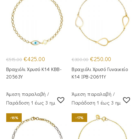
Original
Η
Original
Η
€
425.00
€
250.00
€
515.00
€
300.00
price
τρέχουσα
price
τρέχουσα
was:
τιμή
was:
τιμή
Βραχιόλι Χρυσό Κ14 KBB-
Βραχιόλι Χρυσό Γυναικείο
€515.00.
είναι:
€300.00.
είναι:
€425.00.
€250.00.
20563Y
Κ14 IPB-20611Y
Άμεση παραλαβή /
Άμεση παραλαβή /
Παράδoση 1 έως 3 ημέρες
Παράδoση 1 έως 3 ημέρες
-16%
-17%