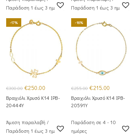
Παράδoση 1 έως 3 ημέρες
Παράδoση 1 έως 3 ημέρες
-17%
-16%
Original
Η
Original
Η
€
250.00
€
215.00
€
300.00
€
255.00
price
τρέχουσα
price
τρέχουσα
was:
τιμή
was:
τιμή
Βραχιόλι Χρυσό Κ14 IPB-
Βραχιόλι Χρυσό Κ14 IPB-
€300.00.
είναι:
€255.00.
είναι:
€250.00.
€215.00.
20444Y
20591Y
Άμεση παραλαβή /
Παράδοση σε 4 - 10
Παράδoση 1 έως 3 ημέρες
ημέρες