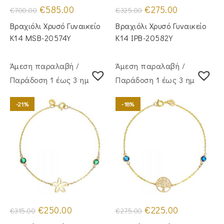
Original
Η
Original
Η
€
585.00
€
275.00
€
700.00
€
325.00
price
τρέχουσα
price
τρέχουσα
was:
τιμή
was:
τιμή
Βραχιόλι Χρυσό Γυναικείο
Βραχιόλι Χρυσό Γυναικείο
€700.00.
είναι:
€325.00.
είναι:
€585.00.
€275.00.
Κ14 MSB-20574Y
Κ14 IPB-20582Y
Άμεση παραλαβή /
Άμεση παραλαβή /
Παράδoση 1 έως 3 ημέρες
Παράδoση 1 έως 3 ημέρες
-21%
-18%
Original
Η
Original
Η
€
250.00
€
225.00
€
315.00
€
275.00
price
τρέχουσα
price
τρέχουσα
was:
τιμή
was:
τιμή