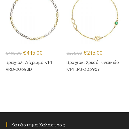
Original
Η
Original
Η
€
415.00
€
215.00
€
495.00
€
255.00
price
τρέχουσα
price
τρέχουσα
was:
τιμή
was:
τιμή
Βραχιόλι Δίχρωμο Κ14
Βραχιόλι Χρυσό Γυναικείο
€495.00.
είναι:
€255.00.
είναι:
€415.00.
€215.00.
VRD-20693D
Κ14 IPB-20596Y
Κατάστημα Χαλάστρας