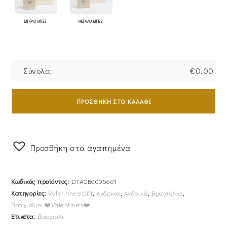
ΜΙΚΡΟ ΜΠΕΖ
ΜΕΓΑΛΟ ΜΠΕΖ
Σύνολο:
€
0.00
Ανδρικό
Βραχιόλι
ΠΡΟΣΘΉΚΗ ΣΤΟ ΚΑΛΆΘΙ
Ducati
Leggenda
DTAGB0005601
Προσθήκη στα αγαπημένα
ποσότητα
Κωδικός προϊόντος:
DTAGB0005601
Κατηγορίες:
Valentine's Gift
,
Ανδρικά
,
Ανδρικά
,
Βραχιόλια
,
Βραχιόλια ❤️Valentine's❤️
Ετικέτα:
βραχιολι