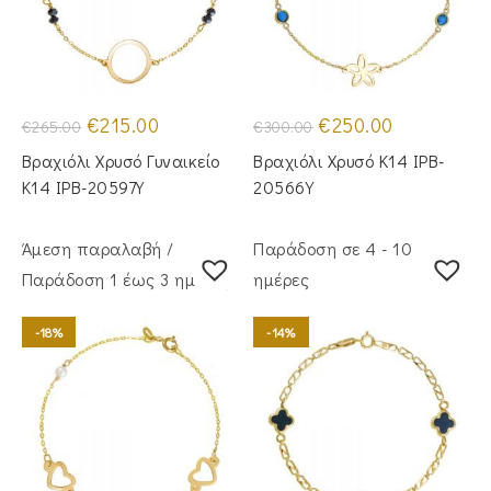
Original
Η
Original
Η
€
215.00
€
250.00
€
265.00
€
300.00
price
τρέχουσα
price
τρέχουσα
was:
τιμή
was:
τιμή
Βραχιόλι Χρυσό Γυναικείο
Βραχιόλι Χρυσό Κ14 IPB-
€265.00.
είναι:
€300.00.
είναι:
€215.00.
€250.00.
Κ14 IPB-20597Y
20566Y
Άμεση παραλαβή /
Παράδοση σε 4 - 10
Παράδoση 1 έως 3 ημέρες
ημέρες
-18%
-14%