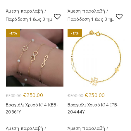
Άμεση παραλαβή /
Άμεση παραλαβή /
Παράδoση 1 έως 3 ημέρες
Παράδoση 1 έως 3 ημέρες
-17%
-17%
Original
Η
Original
Η
€
250.00
€
250.00
€
300.00
€
300.00
price
τρέχουσα
price
τρέχουσα
was:
τιμή
was:
τιμή
Βραχιόλι Χρυσό Κ14 KBB-
Βραχιόλι Χρυσό Κ14 IPB-
€300.00.
είναι:
€300.00.
είναι:
€250.00.
€250.00.
20561Y
20444Y
Άμεση παραλαβή /
Άμεση παραλαβή /