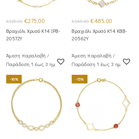
Original
Η
Original
Η
€
275.00
€
485.00
€
335.00
€
565.00
price
τρέχουσα
price
τρέχουσα
was:
τιμή
was:
τιμή
Βραχιόλι Χρυσό Κ14 IPB-
Βραχιόλι Χρυσό Κ14 KBB-
€335.00.
είναι:
€565.00.
είναι:
€275.00.
€485.00.
20572Y
20562Y
Άμεση παραλαβή /
Άμεση παραλαβή /
Παράδoση 1 έως 3 ημέρες
Παράδoση 1 έως 3 ημέρες
-16%
-15%