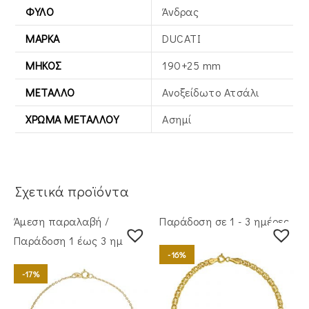
ΦΎΛΟ
Άνδρας
ΜΆΡΚΑ
DUCATI
ΜΉΚΟΣ
190+25 mm
ΜΈΤΑΛΛΟ
Ανοξείδωτο Ατσάλι
ΧΡΏΜΑ ΜΕΤΆΛΛΟΥ
Ασημί
Σχετικά προϊόντα
Άμεση παραλαβή /
Παράδοση σε 1 - 3 ημέρες
Παράδoση 1 έως 3 ημέρες
-16%
-17%