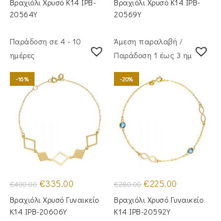
Βραχιόλι Χρυσό Κ14 IPB-
Βραχιόλι Χρυσό Κ14 IPB-
€315.00.
είναι:
€275.00.
είναι:
€250.00.
€225.00.
20564Y
20569Y
Παράδοση σε 4 - 10
Άμεση παραλαβή /
ημέρες
Παράδoση 1 έως 3 ημέρες
-16%
-20%
Original
Η
Original
Η
€
335.00
€
225.00
€
400.00
€
280.00
price
τρέχουσα
price
τρέχουσα
was:
τιμή
was:
τιμή
Βραχιόλι Χρυσό Γυναικείο
Βραχιόλι Χρυσό Γυναικείο
€400.00.
είναι:
€280.00.
είναι:
€335.00.
€225.00.
Κ14 IPB-20606Y
Κ14 IPB-20592Y