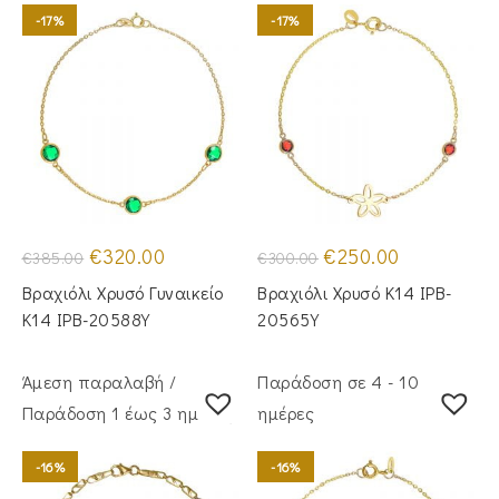
-17%
-17%
Original
Η
Original
Η
€
320.00
€
250.00
€
385.00
€
300.00
price
τρέχουσα
price
τρέχουσα
was:
τιμή
was:
τιμή
Βραχιόλι Χρυσό Γυναικείο
Βραχιόλι Χρυσό Κ14 IPB-
€385.00.
είναι:
€300.00.
είναι:
€320.00.
€250.00.
Κ14 IPB-20588Y
20565Y
Άμεση παραλαβή /
Παράδοση σε 4 - 10
Παράδoση 1 έως 3 ημέρες
ημέρες
-16%
-16%