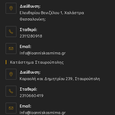
Διεύθυνση:
Ελευθερίου Βενιζέλου 1, Χαλάστρα
Θεσσαλονίκη;
O
Σταθερό:
p
2311280918
e
n
O
Email:
s
p
O
info@ioanniskosmima.gr
i
e
p
n
n
Κατάστημα Σταυρούπολης
e
a
s
n
n
i
Διεύθυνση:
s
e
n
Καραολή και Δημητρίου 239, Σταυρούπολη
i
w
y
O
n
t
o
Σταθερό:
p
y
a
u
2310660419
e
o
b
r
n
O
u
a
Email:
s
p
r
p
O
info@ioanniskosmima.gr
i
e
a
p