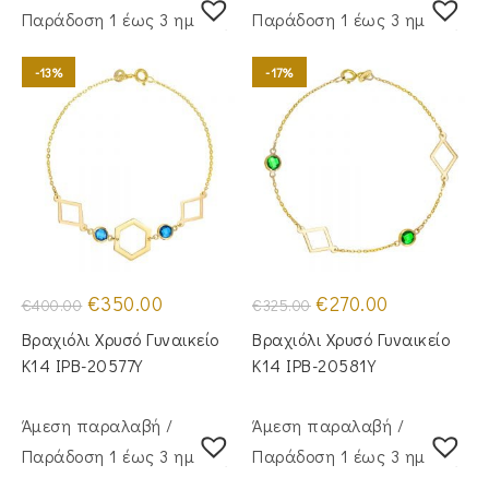
Παράδoση 1 έως 3 ημέρες
Παράδoση 1 έως 3 ημέρες
-13%
-17%
Original
Η
Original
Η
€
350.00
€
270.00
€
400.00
€
325.00
price
τρέχουσα
price
τρέχουσα
was:
τιμή
was:
τιμή
Βραχιόλι Χρυσό Γυναικείο
Βραχιόλι Χρυσό Γυναικείο
€400.00.
είναι:
€325.00.
είναι:
€350.00.
€270.00.
Κ14 IPB-20577Y
Κ14 IPB-20581Y
Άμεση παραλαβή /
Άμεση παραλαβή /
Παράδoση 1 έως 3 ημέρες
Παράδoση 1 έως 3 ημέρες