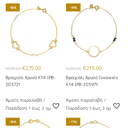
-18%
-19%
Original
Η
Original
Η
€
275.00
€
215.00
€
335.00
€
265.00
price
τρέχουσα
price
τρέχουσα
was:
τιμή
was:
τιμή
Βραχιόλι Χρυσό Κ14 IPB-
Βραχιόλι Χρυσό Γυναικείο
€335.00.
είναι:
€265.00.
είναι:
€275.00.
€215.00.
20572Y
Κ14 IPB-20597Y
Άμεση παραλαβή /
Άμεση παραλαβή /
Παράδoση 1 έως 3 ημέρες
Παράδoση 1 έως 3 ημέρες
-18%
-17%