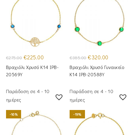
Original
Η
Original
Η
€
225.00
€
320.00
€
275.00
€
385.00
price
τρέχουσα
price
τρέχουσα
was:
τιμή
was:
τιμή
Βραχιόλι Χρυσό Κ14 IPB-
Βραχιόλι Χρυσό Γυναικείο
€275.00.
είναι:
€385.00.
είναι:
€225.00.
€320.00.
20569Y
Κ14 IPB-20588Y
Παράδοση σε 4 - 10
Παράδοση σε 4 - 10
ημέρες
ημέρες
-16%
-19%