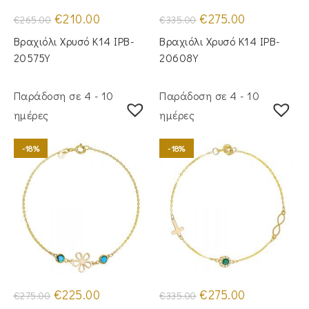
Original
Η
Original
Η
€
210.00
€
275.00
€
265.00
€
335.00
price
τρέχουσα
price
τρέχουσα
was:
τιμή
was:
τιμή
Βραχιόλι Χρυσό Κ14 IPB-
Βραχιόλι Χρυσό Κ14 IPB-
€265.00.
είναι:
€335.00.
είναι:
€210.00.
€275.00.
20575Y
20608Y
Παράδοση σε 4 - 10
Παράδοση σε 4 - 10
ημέρες
ημέρες
-18%
-18%
Original
Η
Original
Η
€
225.00
€
275.00
€
275.00
€
335.00
price
τρέχουσα
price
τρέχουσα