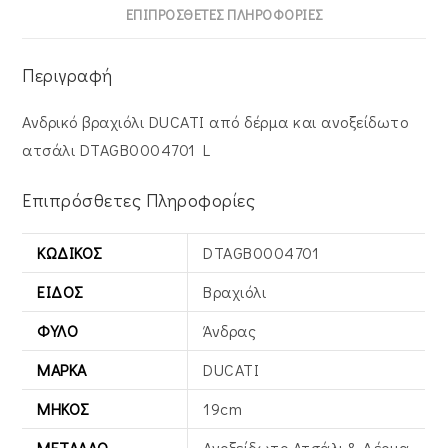
ΕΠΙΠΡΌΣΘΕΤΕΣ ΠΛΗΡΟΦΟΡΊΕΣ
Περιγραφή
Ανδρικό βραχιόλι DUCATI από δέρμα και ανοξείδωτο
ατσάλι DTAGB0004701 L
Επιπρόσθετες Πληροφορίες
ΚΩΔΙΚΌΣ
DTAGB0004701
ΕΊΔΟΣ
Βραχιόλι
ΦΎΛΟ
Άνδρας
ΜΆΡΚΑ
DUCATI
ΜΉΚΟΣ
19cm
ΜΈΤΑΛΛΟ
Ανοξείδωτο Ατσάλι & Δέρμα