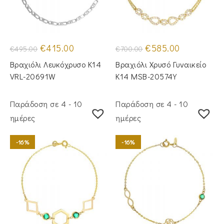
Original
Η
Original
Η
€
415.00
€
585.00
€
495.00
€
700.00
price
τρέχουσα
price
τρέχουσα
was:
τιμή
was:
τιμή
Βραχιόλι Λευκόχρυσο Κ14
Βραχιόλι Χρυσό Γυναικείο
€495.00.
είναι:
€700.00.
είναι:
€415.00.
€585.00.
VRL-20691W
Κ14 MSB-20574Y
Παράδοση σε 4 - 10
Παράδοση σε 4 - 10
ημέρες
ημέρες
-16%
-16%