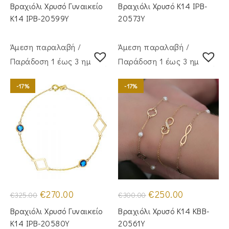
was:
τιμή
was:
τιμή
Βραχιόλι Χρυσό Γυναικείο
Βραχιόλι Χρυσό Κ14 IPB-
€275.00.
είναι:
€335.00.
είναι:
€225.00.
€275.00.
Κ14 IPB-20599Y
20573Y
Άμεση παραλαβή /
Άμεση παραλαβή /
Παράδoση 1 έως 3 ημέρες
Παράδoση 1 έως 3 ημέρες
-17%
-17%
Original
Η
Original
Η
€
270.00
€
250.00
€
325.00
€
300.00
price
τρέχουσα
price
τρέχουσα
was:
τιμή
was:
τιμή
Βραχιόλι Χρυσό Γυναικείο
Βραχιόλι Χρυσό Κ14 KBB-
€325.00.
είναι:
€300.00.
είναι:
€270.00.
€250.00.
Κ14 IPB-20580Y
20561Y