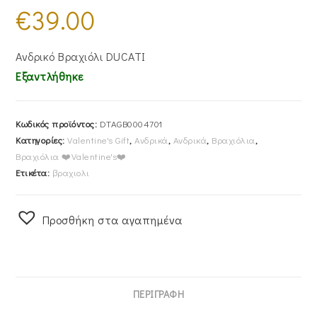
€
39.00
Ανδρικό Βραχιόλι DUCATI
Εξαντλήθηκε
Κωδικός προϊόντος:
DTAGB0004701
Κατηγορίες:
Valentine's Gift
,
Ανδρικά
,
Ανδρικά
,
Βραχιόλια
,
Βραχιόλια ❤️Valentine's❤️
Ετικέτα:
βραχιολι
Προσθήκη στα αγαπημένα
ΠΕΡΙΓΡΑΦΉ