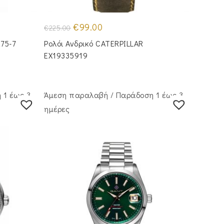
Original
Η
€
99.00
€
225.00
price
τρέχουσα
was:
τιμή
275-7
Ρολόι Ανδρικό CATERPILLAR
€225.00.
είναι:
€99.00.
EX19335919
 1 έως 3
Άμεση παραλαβή / Παράδoση 1 έως 3
ημέρες