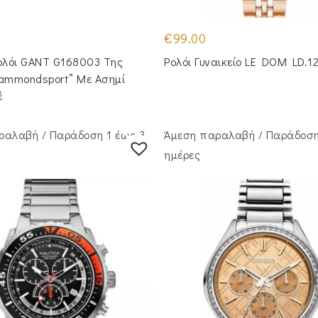
€
99.00
Ρολόι GANT G168003 Της
Ρολόι Γυναικείο LE DOM LD.1
Hammondsport” Με Ασημί
έ
ραλαβή / Παράδoση 1 έως 3
Άμεση παραλαβή / Παράδoση
ημέρες