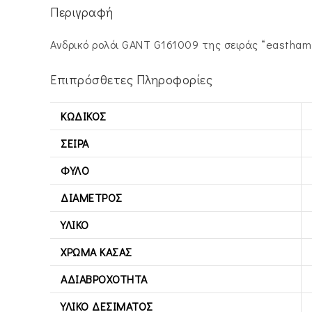
Περιγραφή
Ανδρικό ρολόι GANT G161009 της σειράς “eastham
Επιπρόσθετες Πληροφορίες
ΚΩΔΙΚΌΣ
ΣΕΙΡΆ
ΦΎΛΟ
ΔΙΆΜΕΤΡΟΣ
ΥΛΙΚΌ
ΧΡΏΜΑ ΚΆΣΑΣ
ΑΔΙΑΒΡΟΧΌΤΗΤΑ
ΥΛΙΚΌ ΔΕΣΊΜΑΤΟΣ