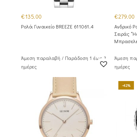
€
135.00
€
279.00
Ρολόι Γυναικείο BREEZE 611061.4
Ανδρικό 
Σειράς “
Μπρασελ
Άμεση παραλαβή / Παράδoση 1 έως 3
Άμεση πα
ημέρες
ημέρες
-42%