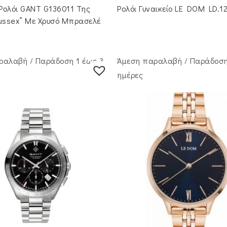
 Ρολόι GANT G136011 Της
Ρολόι Γυναικείο LE DOM LD.1
Sussex” Με Χρυσό Μπρασελέ
ραλαβή / Παράδoση 1 έως 3
Άμεση παραλαβή / Παράδoση
ημέρες