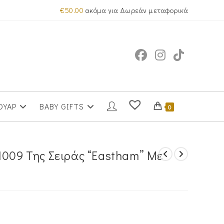
€
50.00
ακόμα για Δωρεάν μεταφορικά
ΟΥΑΡ
BABY GIFTS
0
1009 Της Σειράς “Eastham” Με