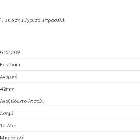
”, με ασημί/χρυσό μπρασελέ
G161009
Eastham
Ανδρικό
42mm
Ανοξείδωτο Ατσάλι
Ασημί
10 Atm
Μπρασελέ