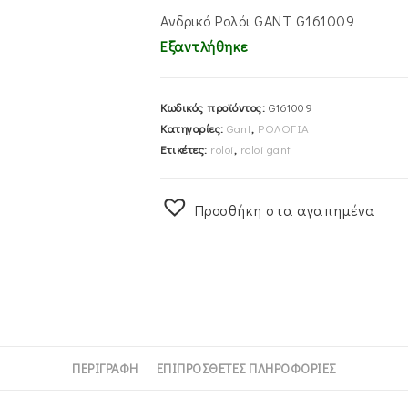
Ανδρικό Ρολόι GANT G161009
Εξαντλήθηκε
Κωδικός προϊόντος:
G161009
Κατηγορίες:
Gant
,
ΡΟΛΟΓΙΑ
Ετικέτες:
roloi
,
roloi gant
Προσθήκη στα αγαπημένα
ΠΕΡΙΓΡΑΦΉ
ΕΠΙΠΡΌΣΘΕΤΕΣ ΠΛΗΡΟΦΟΡΊΕΣ