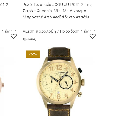
261-2
Ρολόι Γυναικείο JCOU JU17031-2 Της
Σειράς Queen’s Mini Με Δίχρωμο
Μπρασελέ Από Ανοξείδωτο Ατσάλι
 1 έως 3
Άμεση παραλαβή / Παράδoση 1 έως 3
ημέρες
-56%