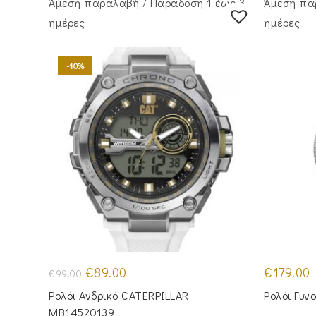
Άμεση παραλαβή / Παράδoση 1 έως 3
Άμεση πα
ημέρες
ημέρες
-10%
Original
Η
€
89.00
€
179.00
€
99.00
price
τρέχουσα
was:
τιμή
Ρολόι Ανδρικό CATERPILLAR
Ρολόι Γυν
€99.00.
είναι:
€89.00.
MB14520139