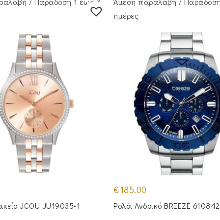
ραλαβή / Παράδoση 1 έως 3
Άμεση παραλαβή / Παράδoση
ημέρες
€
185.00
αικείο JCOU JU19035-1
Ρολόι Ανδρικό BREEZE 610842