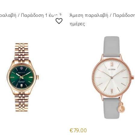
ραλαβή / Παράδoση 1 έως 3
Άμεση παραλαβή / Παράδoση
ημέρες
€
79.00