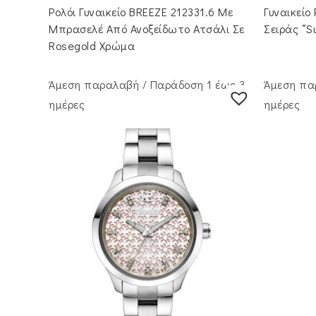
Ρολόι Γυναικείο BREEZE 212331.6 Με
Γυναικείο
Μπρασελέ Από Ανοξείδωτο Ατσάλι Σε
Σειράς “
Rosegold Χρώμα
Άμεση παραλαβή / Παράδoση 1 έως 3
Άμεση πα
ημέρες
ημέρες