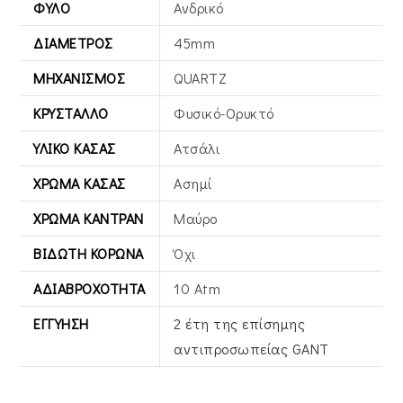
ΦΎΛΟ
Ανδρικό
ΔΙΆΜΕΤΡΟΣ
45mm
ΜΗΧΑΝΙΣΜΌΣ
QUARTZ
ΚΡΎΣΤΑΛΛΟ
Φυσικό-Ορυκτό
ΥΛΙΚΌ ΚΆΣΑΣ
Ατσάλι
ΧΡΏΜΑ ΚΆΣΑΣ
Ασημί
ΧΡΏΜΑ ΚΑΝΤΡΆΝ
Μαύρο
ΒΙΔΩΤΉ ΚΟΡΏΝΑ
Όχι
ΑΔΙΑΒΡΟΧΌΤΗΤΑ
10 Atm
ΕΓΓΎΗΣΗ
2 έτη της επίσημης
αντιπροσωπείας GANT