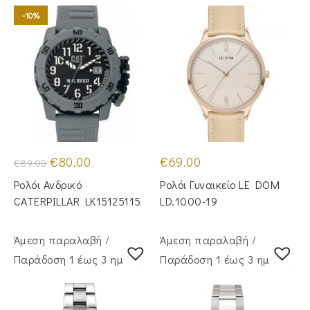
-10%
Original
Η
€
80.00
€
69.00
€
89.00
price
τρέχουσα
was:
τιμή
Ρολόι Ανδρικό
Ρολόι Γυναικείο LE DOM
€89.00.
είναι:
€80.00.
CATERPILLAR LK15125115
LD.1000-19
Άμεση παραλαβή /
Άμεση παραλαβή /
Παράδoση 1 έως 3 ημέρες
Παράδoση 1 έως 3 ημέρες