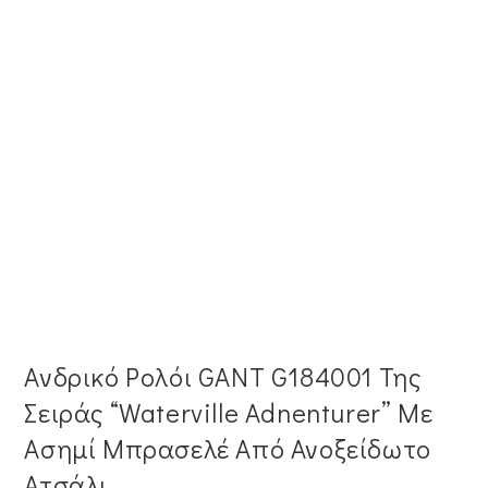
Ανδρικό Ρολόι GANT G184001 Της
Σειράς “Waterville Adnenturer” Με
Ασημί Μπρασελέ Από Ανοξείδωτο
Ατσάλι