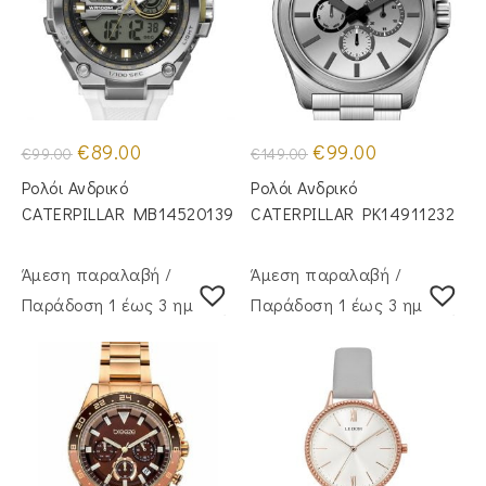
Original
Η
Original
Η
€
89.00
€
99.00
€
99.00
€
149.00
price
τρέχουσα
price
τρέχουσα
was:
τιμή
was:
τιμή
Ρολόι Ανδρικό
Ρολόι Ανδρικό
€99.00.
είναι:
€149.00.
είναι:
€89.00.
€99.00.
CATERPILLAR MB14520139
CATERPILLAR PK14911232
Άμεση παραλαβή /
Άμεση παραλαβή /
Παράδoση 1 έως 3 ημέρες
Παράδoση 1 έως 3 ημέρες