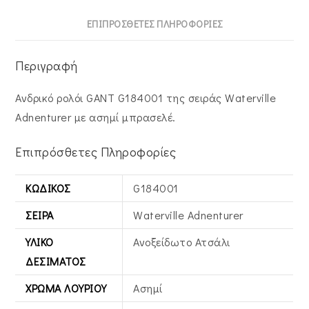
ΕΠΙΠΡΌΣΘΕΤΕΣ ΠΛΗΡΟΦΟΡΊΕΣ
Περιγραφή
Ανδρικό ρολόι GANT G184001 της σειράς Waterville
Adnenturer με ασημί μπρασελέ.
Επιπρόσθετες Πληροφορίες
ΚΩΔΙΚΌΣ
G184001
ΣΕΙΡΆ
Waterville Adnenturer
ΥΛΙΚΌ
Ανοξείδωτο Ατσάλι
ΔΕΣΊΜΑΤΟΣ
ΧΡΏΜΑ ΛΟΥΡΙΟΎ
Ασημί