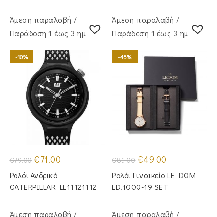
Άμεση παραλαβή /
Άμεση παραλαβή /
Παράδoση 1 έως 3 ημέρες
Παράδoση 1 έως 3 ημέρες
-10%
-45%
Original
Η
Original
Η
€
71.00
€
49.00
€
79.00
€
89.00
price
τρέχουσα
price
τρέχουσα
was:
τιμή
was:
τιμή
Ρολόι Ανδρικό
Ρολόι Γυναικείο LE DOM
€79.00.
είναι:
€89.00.
είναι:
€71.00.
€49.00.
CATERPILLAR LL11121112
LD.1000-19 SET
Άμεση παραλαβή /
Άμεση παραλαβή /