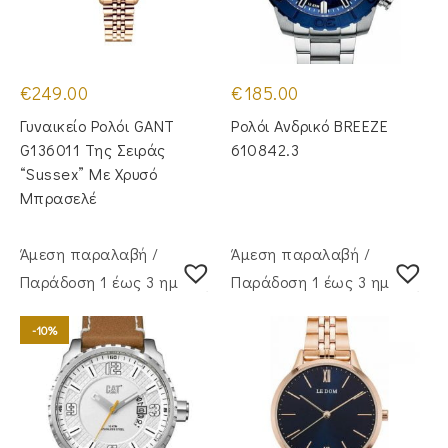
€
249.00
€
185.00
Γυναικείο Ρολόι GANT
Ρολόι Ανδρικό BREEZE
G136011 Της Σειράς
610842.3
“Sussex” Με Χρυσό
Μπρασελέ
Άμεση παραλαβή /
Άμεση παραλαβή /
Παράδoση 1 έως 3 ημέρες
Παράδoση 1 έως 3 ημέρες
-10%