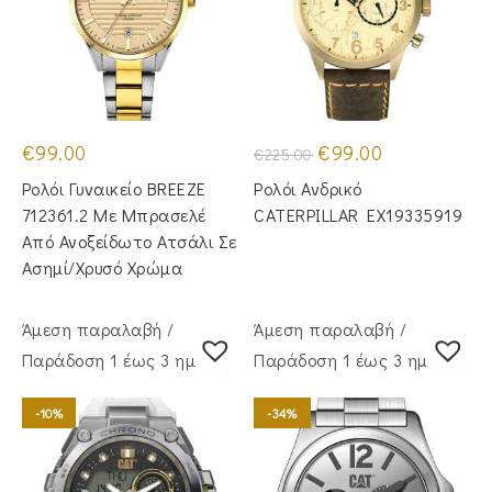
Original
Η
€
99.00
€
99.00
€
225.00
price
τρέχουσα
was:
τιμή
Ρολόι Γυναικείο BREEZE
Ρολόι Ανδρικό
€225.00.
είναι:
€99.00.
712361.2 Με Μπρασελέ
CATERPILLAR EX19335919
Από Ανοξείδωτο Ατσάλι Σε
Ασημί/Χρυσό Χρώμα
Άμεση παραλαβή /
Άμεση παραλαβή /
Παράδoση 1 έως 3 ημέρες
Παράδoση 1 έως 3 ημέρες
-10%
-34%