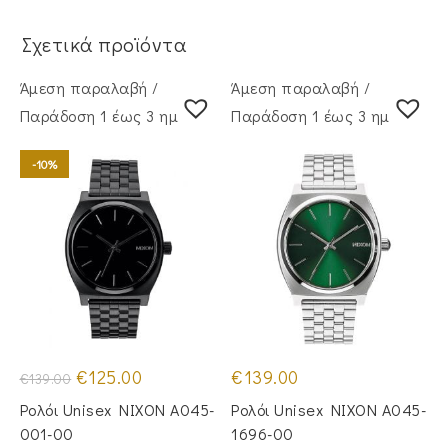
Σχετικά προϊόντα
Άμεση παραλαβή /
Άμεση παραλαβή /
Παράδoση 1 έως 3 ημέρες
Παράδoση 1 έως 3 ημέρες
-10%
Original
Η
€
125.00
€
139.00
€
139.00
price
τρέχουσα
was:
τιμή
Ρολόι Unisex NIXON A045-
Ρολόι Unisex NIXON A045-
€139.00.
είναι:
€125.00.
001-00
1696-00