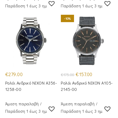
Παράδoση 1 έως 3 ημέρες
Παράδoση 1 έως 3 ημέρες
-10%
Original
Η
€
279.00
€
157.00
€
175.00
price
τρέχουσα
was:
τιμή
Ρολόι Ανδρικό NIXON A356-
Ρολόι Ανδρικό NIXON A105-
€175.00.
είναι:
€157.00.
1258-00
2145-00
Άμεση παραλαβή /
Άμεση παραλαβή /
Παράδoση 1 έως 3 ημέρες
Παράδoση 1 έως 3 ημέρες