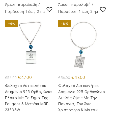
Άμεση παραλαβή /
Άμεση παραλαβή /
Παράδoση 1 έως 3 ημέρες
Παράδoση 1 έως 3 ημέρες
-16%
-16%
Original
Η
Original
Η
€
47.00
€
47.00
€
56.00
€
56.00
price
τρέχουσα
price
τρέχουσα
was:
τιμή
was:
τιμή
Φυλαχτό Αυτοκινήτου
Φυλαχτό Αυτοκινήτου
€56.00.
είναι:
€56.00.
είναι:
€47.00.
€47.00.
Ασημένιο 925 Ορθογώνια
Ασημένιο 925 Ορθογώνιο
Πλάκα Με Το Σήμα Της
Διπλής Όψης Με Την
Peugeot & Ματάκι MRF-
Παναγία, Τον Άγιο
23508W
Χριστόφορο & Ματάκι