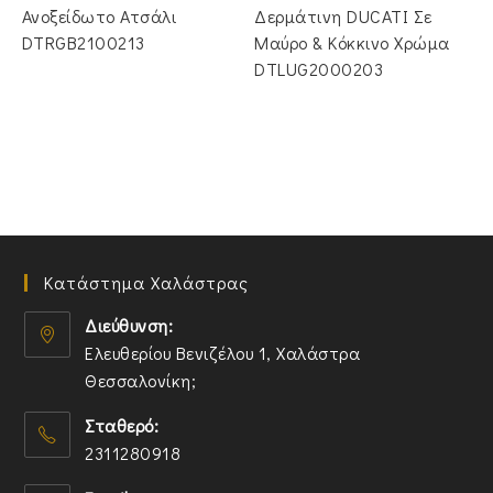
€67.00.
€35.00.
Ανοξείδωτο Ατσάλι
Δερμάτινη DUCATI Σε
DTRGB2100213
Μαύρο & Κόκκινο Χρώμα
DTLUG2000203
Κατάστημα Χαλάστρας
Διεύθυνση:
Ελευθερίου Βενιζέλου 1, Χαλάστρα
Θεσσαλονίκη;
O
Σταθερό:
p
2311280918
e
n
O