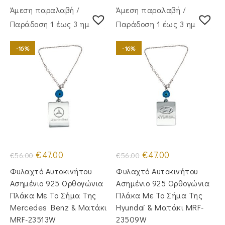
Άμεση παραλαβή /
Άμεση παραλαβή /
Παράδoση 1 έως 3 ημέρες
Παράδoση 1 έως 3 ημέρες
-16%
-16%
Original
Η
Original
Η
€
47.00
€
47.00
€
56.00
€
56.00
price
τρέχουσα
price
τρέχουσα
was:
τιμή
was:
τιμή
Φυλαχτό Αυτοκινήτου
Φυλαχτό Αυτοκινήτου
€56.00.
είναι:
€56.00.
είναι:
€47.00.
€47.00.
Ασημένιο 925 Ορθογώνια
Ασημένιο 925 Ορθογώνια
Πλάκα Με Το Σήμα Της
Πλάκα Με Το Σήμα Της
Mercedes Benz & Ματάκι
Hyundai & Ματάκι MRF-
MRF-23513W
23509W