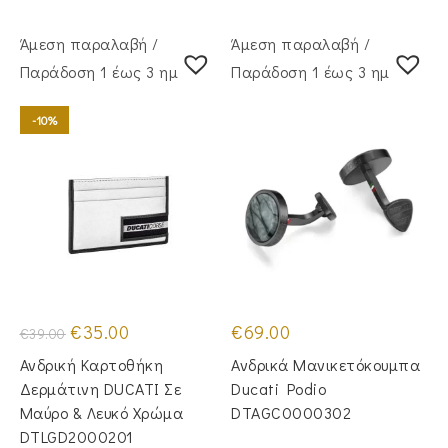
Άμεση παραλαβή /
Άμεση παραλαβή /
Παράδoση 1 έως 3 ημέρες
Παράδoση 1 έως 3 ημέρες
-10%
Original
Η
€
35.00
€
69.00
€
39.00
price
τρέχουσα
was:
τιμή
Ανδρική Καρτοθήκη
Ανδρικά Μανικετόκουμπα
€39.00.
είναι:
€35.00.
Δερμάτινη DUCATI Σε
Ducati Podio
Μαύρο & Λευκό Χρώμα
DTAGC0000302
DTLGD2000201