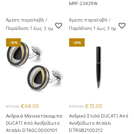
MRF-23429W
Άμεση παραλαβή /
Άμεση παραλαβή /
Παράδoση 1 έως 3 ημέρες
Παράδoση 1 έως 3 ημέρες
-19%
-39%
Original
Η
Original
Η
€
64.00
€
72.00
€
79.00
€
119.00
price
τρέχουσα
price
τρέχουσα
was:
τιμή
was:
τιμή
Ανδρικά Μανικετόκουμπα
Ανδρικό Στυλό DUCATI Από
€79.00.
είναι:
€119.00.
είναι:
€64.00.
€72.00.
DUCATI Από Ανοξείδωτο
Ανοξείδωτο Ατσάλι
Ατσάλι DTAGC0000101
DTRGB2100212