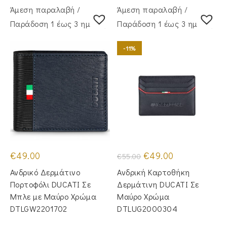
Άμεση παραλαβή /
Άμεση παραλαβή /
Παράδoση 1 έως 3 ημέρες
Παράδoση 1 έως 3 ημέρες
-11%
Original
Η
€
49.00
€
49.00
€
55.00
price
τρέχουσα
was:
τιμή
Ανδρικό Δερμάτινο
Ανδρική Καρτοθήκη
€55.00.
είναι:
€49.00.
Πορτοφόλι DUCATI Σε
Δερμάτινη DUCATI Σε
Μπλε με Μαύρο Χρώμα
Μαύρο Χρώμα
DTLGW2201702
DTLUG2000304