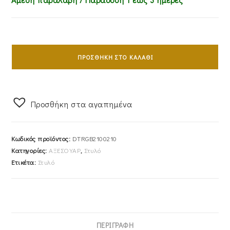
Ανδρικό
Στυλό
ΠΡΟΣΘΉΚΗ ΣΤΟ ΚΑΛΆΘΙ
DUCATI
Από
Ανοξείδωτο
Προσθήκη στα αγαπημένα
Ατσάλι
DTRGB2100210
ποσότητα
Κωδικός προϊόντος:
DTRGB2100210
Κατηγορίες:
ΑΞΕΣΟΥΑΡ
,
Στυλό
Ετικέτα:
Στυλό
ΠΕΡΙΓΡΑΦΉ