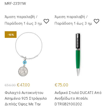
MRF-23511W
Άμεση παραλαβή /
Άμεση παραλαβή /
Παράδoση 1 έως 3 ημέρες
Παράδoση 1 έως 3 ημέρες
-16%
Original
Η
€
47.00
€
75.00
€
56.00
price
τρέχουσα
was:
τιμή
Φυλαχτό Αυτοκινήτου
Ανδρικό Στυλό DUCATI Από
€56.00.
είναι:
€47.00.
Ασημένιο 925 Στρόγγυλο
Ανοξείδωτο Ατσάλι
Διπλής Όψης Με Την
DTRGB2100202