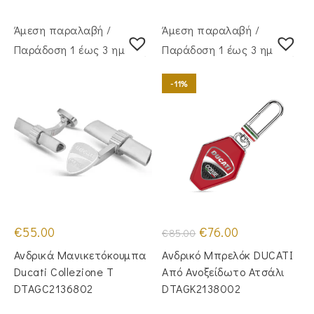
Άμεση παραλαβή /
Άμεση παραλαβή /
Παράδoση 1 έως 3 ημέρες
Παράδoση 1 έως 3 ημέρες
-11%
Original
Η
€
55.00
€
76.00
€
85.00
price
τρέχουσα
was:
τιμή
Ανδρικά Μανικετόκουμπα
Ανδρικό Μπρελόκ DUCATI
€85.00.
είναι:
€76.00.
Ducati Collezione T
Από Ανοξείδωτο Ατσάλι
DTAGC2136802
DTAGK2138002