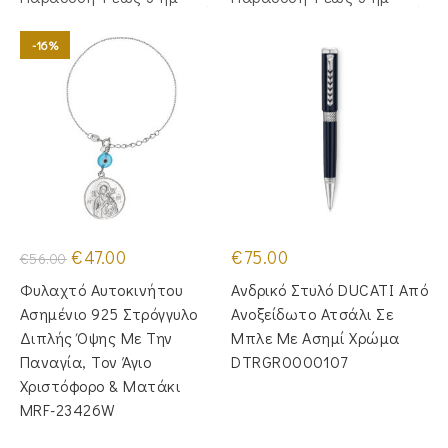
-16%
Original
Η
€
47.00
€
75.00
€
56.00
price
τρέχουσα
was:
τιμή
Φυλαχτό Αυτοκινήτου
Ανδρικό Στυλό DUCATI Από
€56.00.
είναι:
€47.00.
Ασημένιο 925 Στρόγγυλο
Ανοξείδωτο Ατσάλι Σε
Διπλής Όψης Με Την
Μπλε Με Ασημί Χρώμα
Παναγία, Τον Άγιο
DTRGR0000107
Χριστόφορο & Ματάκι
MRF-23426W