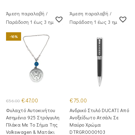
Άμεση παραλαβή /
Άμεση παραλαβή /
Παράδoση 1 έως 3 ημέρες
Παράδoση 1 έως 3 ημέρες
-16%
Original
Η
€
47.00
€
75.00
€
56.00
price
τρέχουσα
was:
τιμή
Φυλαχτό Αυτοκινήτου
Ανδρικό Στυλό DUCATI Από
€56.00.
είναι:
€47.00.
Ασημένιο 925 Στρόγγυλη
Ανοξείδωτο Ατσάλι Σε
Πλάκα Με Το Σήμα Της
Μαύρο Χρώμα
Volkswagen & Ματάκι
DTRGR0000103