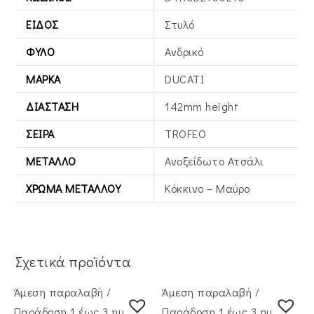
ΕΊΔΟΣ
Στυλό
ΦΎΛΟ
Ανδρικό
ΜΆΡΚΑ
DUCATI
ΔΙΆΣΤΑΣΗ
142mm height
ΣΕΙΡΆ
TROFEO
ΜΈΤΑΛΛΟ
Ανοξείδωτο Ατσάλι
ΧΡΏΜΑ ΜΕΤΆΛΛΟΥ
Κόκκινο – Μαύρο
Σχετικά προϊόντα
Άμεση παραλαβή /
Άμεση παραλαβή /
Παράδoση 1 έως 3 ημέρες
Παράδoση 1 έως 3 ημέρες