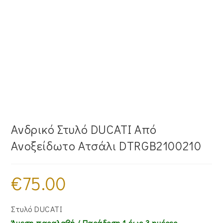
Ανδρικό Στυλό DUCATI Από
Ανοξείδωτο Ατσάλι DTRGB2100210
€
75.00
Στυλό DUCATI
Άμεση παραλαβή / Παράδoση 1 έως 3 ημέρες