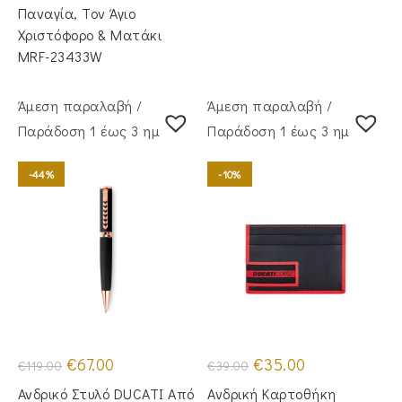
Παναγία, Τον Άγιο
Χριστόφορο & Ματάκι
MRF-23433W
Άμεση παραλαβή /
Άμεση παραλαβή /
Παράδoση 1 έως 3 ημέρες
Παράδoση 1 έως 3 ημέρες
-44%
-10%
Original
Η
Original
Η
€
67.00
€
35.00
€
119.00
€
39.00
price
τρέχουσα
price
τρέχουσα
was:
τιμή
was:
τιμή
Ανδρικό Στυλό DUCATI Από
Ανδρική Καρτοθήκη
€119.00.
είναι:
€39.00.
είναι: