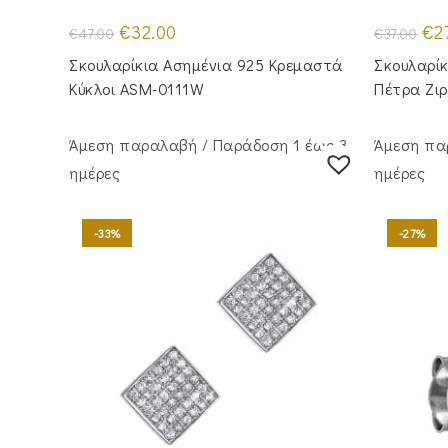
Original
Η
Orig
€
32.00
€
2
€
47.00
€
37.00
price
τρέχουσα
pric
was:
τιμή
was
Σκουλαρίκια Ασημένια 925 Κρεμαστά
Σκουλαρίκ
€47.00.
είναι:
€37.
€32.00.
Κύκλοι ASM-0111W
Πέτρα Ζι
Άμεση παραλαβή / Παράδoση 1 έως 3
Άμεση πα
ημέρες
ημέρες
-33%
-27%