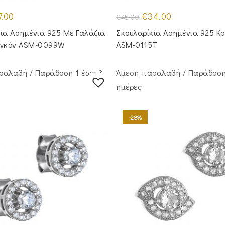
inal
Η
Original
Η
7.00
€
34.00
€
45.00
e
τρέχουσα
price
τρέχουσα
:
τιμή
was:
τιμή
ια Ασημένια 925 Με Γαλάζια
Σκουλαρίκια Ασημένια 925 Κ
00.
είναι:
€45.00.
είναι:
€27.00.
€34.00.
ργκόν ASM-0099W
ASM-0115T
ραλαβή / Παράδoση 1 έως 3
Άμεση παραλαβή / Παράδoση
ημέρες
-28%