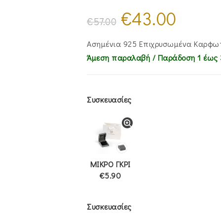
€
43.00
Original
Η
price
τρέχουσα
€
57.00
was:
τιμή
€57.00.
είναι:
€43.00.
Ασημένια 925 Επιχρυσωμένα Καρφωτ
Άμεση παραλαβή / Παράδoση 1 έως 
Συσκευασίες
ΜΙΚΡΟ ΓΚΡΙ
€5.90
Συσκευασίες