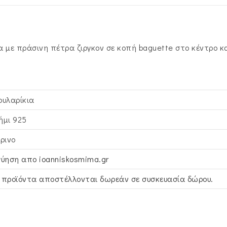
Λευκές
Στρόγγυλες
Περιμετρικά
με πράσινη πέτρα ζιργκον σε κοπή baguette στο κέντρο κα
ASZ-
21617Y
ποσότητα
ουλαρίκια
ήμι 925
τρινο
γύηση απο ioanniskosmima.gr
 προϊόντα αποστέλλονται δωρεάν σε συσκευασία δώρου.