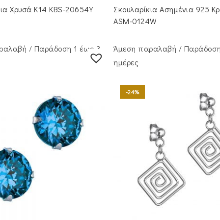
s:
τιμή
was:
τιμή
κια Χρυσά Κ14 KBS-20654Y
Σκουλαρίκια Ασημένια 925 Κ
20.00.
είναι:
€60.00.
είναι:
€260.00.
€39.00.
ASM-0124W
ραλαβή / Παράδoση 1 έως 3
Άμεση παραλαβή / Παράδoση
ημέρες
-24%