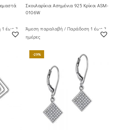
was:
τιμή
ρεμαστά
Σκουλαρίκια Ασημένια 925 Κρίκοι ASM-
€47.00.
είναι:
€32.00.
0106W
 1 έως 3
Άμεση παραλαβή / Παράδoση 1 έως 3
ημέρες
-29%