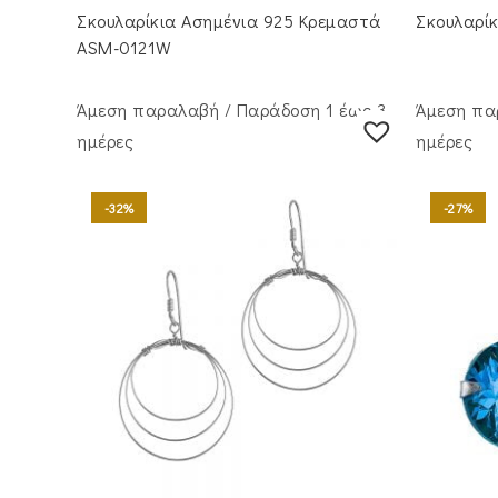
was:
τιμή
wa
Σκουλαρίκια Ασημένια 925 Κρεμαστά
Σκουλαρί
€60.00.
είναι:
€3
€39.00.
ASM-0121W
Άμεση παραλαβή / Παράδoση 1 έως 3
Άμεση πα
ημέρες
ημέρες
-32%
-27%