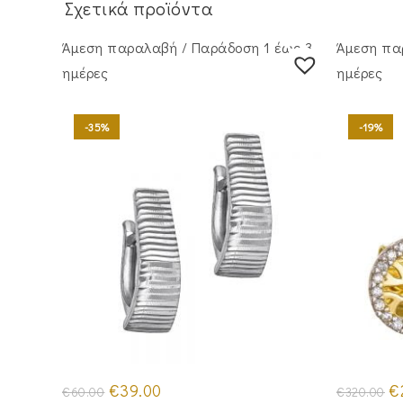
Σχετικά προϊόντα
Άμεση παραλαβή / Παράδoση 1 έως 3
Άμεση πα
ημέρες
ημέρες
-35%
-19%
Original
Η
Or
€
39.00
€
€
60.00
€
320.00
price
τρέχουσα
pr