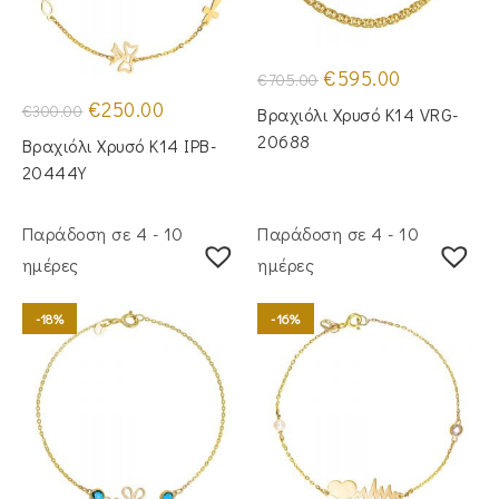
Original
Η
€
595.00
€
705.00
price
τρέχουσα
Original
Η
was:
τιμή
€
250.00
€
300.00
Βραχιόλι Χρυσό Κ14 VRG-
price
τρέχουσα
€705.00.
είναι:
was:
τιμή
€595.00.
20688
Βραχιόλι Χρυσό Κ14 IPB-
€300.00.
είναι:
€250.00.
20444Y
Παράδοση σε 4 - 10
Παράδοση σε 4 - 10
ημέρες
ημέρες
-18%
-16%