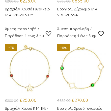
€
225.00
€
635.00
€
280.00
€
735.00
price
τρέχουσα
price
τρέχουσα
was:
τιμή
was:
τιμή
Βραχιόλι Χρυσό Γυναικείο
Βραχιόλι Δίχρωμο Κ14
€280.00.
είναι:
€735.00.
είναι:
€225.00.
€635.00.
Κ14 IPB-20592Y
VRD-20694
Άμεση παραλαβή /
Άμεση παραλαβή /
Παράδoση 1 έως 3 ημέρες
Παράδoση 1 έως 3 ημέρες
-17%
-17%
Original
Η
Original
Η
€
250.00
€
270.00
€
300.00
€
325.00
price
τρέχουσα
price
τρέχουσα
was:
τιμή
was:
τιμή
Βραχιόλι Χρυσό Κ14 IPB-
Βραχιόλι Χρυσό Γυναικείο
€300.00.
είναι:
€325.00.
είναι: