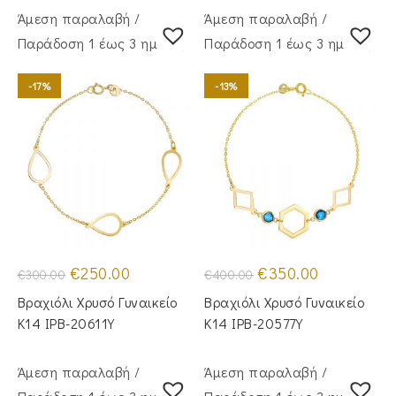
Άμεση παραλαβή /
Άμεση παραλαβή /
Παράδoση 1 έως 3 ημέρες
Παράδoση 1 έως 3 ημέρες
-17%
-13%
Original
Η
Original
Η
€
250.00
€
350.00
€
300.00
€
400.00
price
τρέχουσα
price
τρέχουσα
was:
τιμή
was:
τιμή
Βραχιόλι Χρυσό Γυναικείο
Βραχιόλι Χρυσό Γυναικείο
€300.00.
είναι:
€400.00.
είναι:
€250.00.
€350.00.
Κ14 IPB-20611Y
Κ14 IPB-20577Y
Άμεση παραλαβή /
Άμεση παραλαβή /