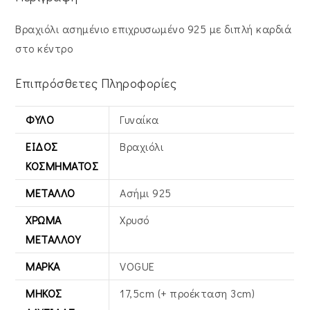
Βραχιόλι ασημένιο επιχρυσωμένο 925 με διπλή καρδιά
στο κέντρο
Επιπρόσθετες Πληροφορίες
ΦΎΛΟ
Γυναίκα
ΕΊΔΟΣ
Βραχιόλι
ΚΟΣΜΉΜΑΤΟΣ
ΜΈΤΑΛΛΟ
Ασήμι 925
ΧΡΏΜΑ
Χρυσό
ΜΕΤΆΛΛΟΥ
ΜΆΡΚΑ
VOGUE
ΜΉΚΟΣ
17,5cm (+ προέκταση 3cm)