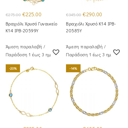
Original
Η
Original
Η
€
225.00
€
290.00
€
275.00
€
345.00
price
τρέχουσα
price
τρέχουσα
was:
τιμή
was:
τιμή
Βραχιόλι Χρυσό Γυναικείο
Βραχιόλι Χρυσό Κ14 IPB-
€275.00.
είναι:
€345.00.
είναι:
€225.00.
€290.00.
Κ14 IPB-20599Y
20585Y
Άμεση παραλαβή /
Άμεση παραλαβή /
Παράδoση 1 έως 3 ημέρες
Παράδoση 1 έως 3 ημέρες
-20%
-14%
Original
Η
Original
Η