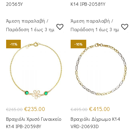
€250.00.
€270.00.
20565Y
Κ14 IPB-20581Y
Άμεση παραλαβή /
Άμεση παραλαβή /
Παράδoση 1 έως 3 ημέρες
Παράδoση 1 έως 3 ημέρες
-11%
-16%
Original
Η
Original
Η
€
235.00
€
415.00
€
265.00
€
495.00
price
τρέχουσα
price
τρέχουσα
was:
τιμή
was:
τιμή
Βραχιόλι Χρυσό Γυναικείο
Βραχιόλι Δίχρωμο Κ14
€265.00.
είναι:
€495.00.
είναι:
€235.00.
€415.00.
Κ14 IPB-20598Y
VRD-20693D