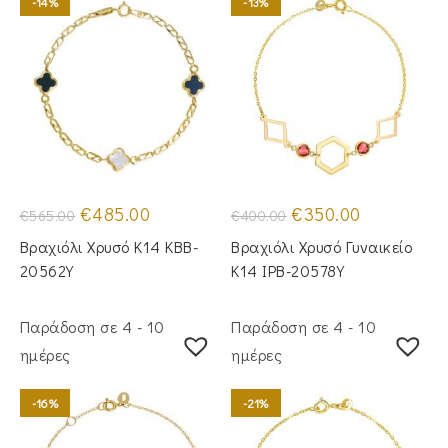
-14%
-13%
Original
Η
Original
Η
€
485.00
€
350.00
€
565.00
€
400.00
price
τρέχουσα
price
τρέχουσα
was:
τιμή
was:
τιμή
Βραχιόλι Χρυσό Κ14 KBB-
Βραχιόλι Χρυσό Γυναικείο
€565.00.
είναι:
€400.00.
είναι:
€485.00.
€350.00.
20562Y
Κ14 IPB-20578Y
Παράδοση σε 4 - 10
Παράδοση σε 4 - 10
ημέρες
ημέρες
-16%
-21%