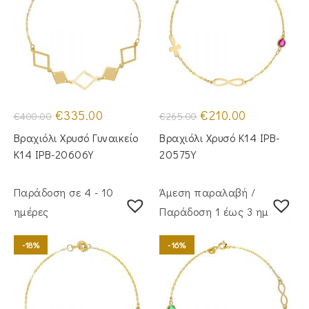
Original
Η
Original
Η
€
335.00
€
210.00
€
400.00
€
265.00
price
τρέχουσα
price
τρέχουσα
was:
τιμή
was:
τιμή
Βραχιόλι Χρυσό Γυναικείο
Βραχιόλι Χρυσό Κ14 IPB-
€400.00.
είναι:
€265.00.
είναι:
€335.00.
€210.00.
Κ14 IPB-20606Y
20575Y
Παράδοση σε 4 - 10
Άμεση παραλαβή /
ημέρες
Παράδoση 1 έως 3 ημέρες
-18%
-16%