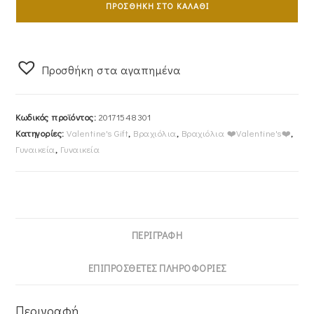
Ασημένιο
ΠΡΟΣΘΉΚΗ ΣΤΟ ΚΑΛΆΘΙ
Επιχρυσωμένο
925
VOGUE
Προσθήκη στα αγαπημένα
Με
Διπλή
Καρδιά
Κωδικός προϊόντος:
20171548301
Στο
Κατηγορίες:
Valentine's Gift
,
Βραχιόλια
,
Βραχιόλια ❤️Valentine's❤️
,
Κέντρο
Γυναικεία
,
Γυναικεία
Και
Μια
Κρεμαστή
Στο
Πλάι
ΠΕΡΙΓΡΑΦΉ
20171548301
ποσότητα
ΕΠΙΠΡΌΣΘΕΤΕΣ ΠΛΗΡΟΦΟΡΊΕΣ
Περιγραφή