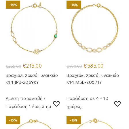
-16%
-16%
Original
Η
Original
Η
€
215.00
€
585.00
€
255.00
€
700.00
price
τρέχουσα
price
τρέχουσα
was:
τιμή
was:
τιμή
Βραχιόλι Χρυσό Γυναικείο
Βραχιόλι Χρυσό Γυναικείο
€255.00.
είναι:
€700.00.
είναι:
€215.00.
€585.00.
Κ14 IPB-20596Y
Κ14 MSB-20574Y
Άμεση παραλαβή /
Παράδοση σε 4 - 10
Παράδoση 1 έως 3 ημέρες
ημέρες
-15%
-18%