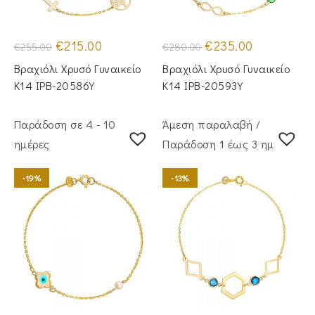
Original
Η
Original
Η
€
215.00
€
235.00
€
255.00
€
280.00
price
τρέχουσα
price
τρέχουσα
was:
τιμή
was:
τιμή
Βραχιόλι Χρυσό Γυναικείο
Βραχιόλι Χρυσό Γυναικείο
€255.00.
είναι:
€280.00.
είναι:
€215.00.
€235.00.
Κ14 IPB-20586Y
Κ14 IPB-20593Y
Παράδοση σε 4 - 10
Άμεση παραλαβή /
ημέρες
Παράδoση 1 έως 3 ημέρες
-19%
-13%