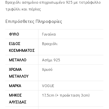
Βραχιόλι ασημένιο επιχρυσωμένο 925 με τετράφυλλο
τριφύλλι και πέρλες
Επιπρόσθετες Πληροφορίες
ΦΎΛΟ
Γυναίκα
ΕΊΔΟΣ
Βραχιόλι
ΚΟΣΜΉΜΑΤΟΣ
ΜΈΤΑΛΛΟ
Ασήμι 925
ΧΡΏΜΑ
Χρυσό
ΜΕΤΆΛΛΟΥ
ΜΆΡΚΑ
VOGUE
ΜΉΚΟΣ
17,5cm (+ προέκταση 3cm)
ΑΛΥΣΊΔΑΣ