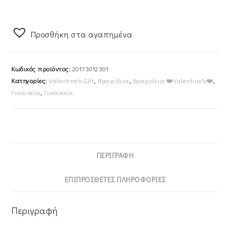
925
VOGUE
Προσθήκη στα αγαπημένα
Με
Τετράφυλλο
Τριφύλλι
Κωδικός προϊόντος:
20173012301
Στο
Κατηγορίες:
Valentine's Gift
,
Βραχιόλια
,
Βραχιόλια ❤️Valentine's❤️
,
Κέντρο
Γυναικεία
,
Γυναικεία
Και
πέρλες
20173012301
ποσότητα
ΠΕΡΙΓΡΑΦΉ
ΕΠΙΠΡΌΣΘΕΤΕΣ ΠΛΗΡΟΦΟΡΊΕΣ
Περιγραφή