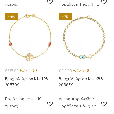
ημέρες
Παράδoση 1 έως 3 ημέρες
-18%
-17%
Original
Η
Original
Η
€
225.00
€
425.00
€
275.00
€
515.00
price
τρέχουσα
price
τρέχουσα
was:
τιμή
was:
τιμή
Βραχιόλι Χρυσό Κ14 IPB-
Βραχιόλι Χρυσό Κ14 KBB-
€275.00.
είναι:
€515.00.
είναι:
€225.00.
€425.00.
20570Y
20563Y
Παράδοση σε 4 - 10
Άμεση παραλαβή /
ημέρες
Παράδoση 1 έως 3 ημέρες