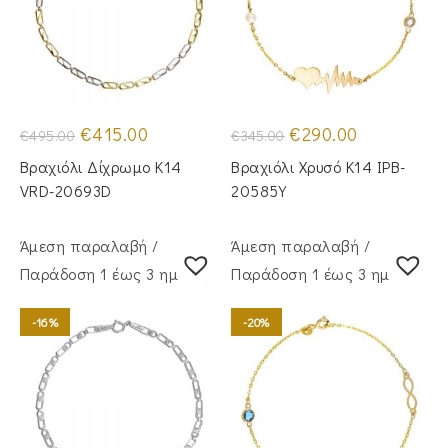
Original
Η
Original
Η
€
415.00
€
290.00
€
495.00
€
345.00
price
τρέχουσα
price
τρέχουσα
was:
τιμή
was:
τιμή
Βραχιόλι Δίχρωμο Κ14
Βραχιόλι Χρυσό Κ14 IPB-
€495.00.
είναι:
€345.00.
είναι:
€415.00.
€290.00.
VRD-20693D
20585Y
Άμεση παραλαβή /
Άμεση παραλαβή /
Παράδoση 1 έως 3 ημέρες
Παράδoση 1 έως 3 ημέρες
-16%
-20%