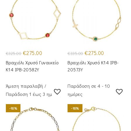
Original
Η
Original
Η
€
275.00
€
275.00
€
325.00
€
335.00
price
τρέχουσα
price
τρέχουσα
was:
τιμή
was:
τιμή
Βραχιόλι Χρυσό Γυναικείο
Βραχιόλι Χρυσό Κ14 IPB-
€325.00.
είναι:
€335.00.
είναι:
€275.00.
€275.00.
Κ14 IPB-20582Y
20573Y
Άμεση παραλαβή /
Παράδοση σε 4 - 10
Παράδoση 1 έως 3 ημέρες
ημέρες
-16%
-16%