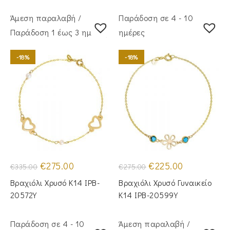
Άμεση παραλαβή /
Παράδοση σε 4 - 10
Παράδoση 1 έως 3 ημέρες
ημέρες
-18%
-18%
Original
Η
Original
Η
€
275.00
€
225.00
€
335.00
€
275.00
price
τρέχουσα
price
τρέχουσα
was:
τιμή
was:
τιμή
Βραχιόλι Χρυσό Κ14 IPB-
Βραχιόλι Χρυσό Γυναικείο
€335.00.
είναι:
€275.00.
είναι:
€275.00.
€225.00.
20572Y
Κ14 IPB-20599Y
Παράδοση σε 4 - 10
Άμεση παραλαβή /