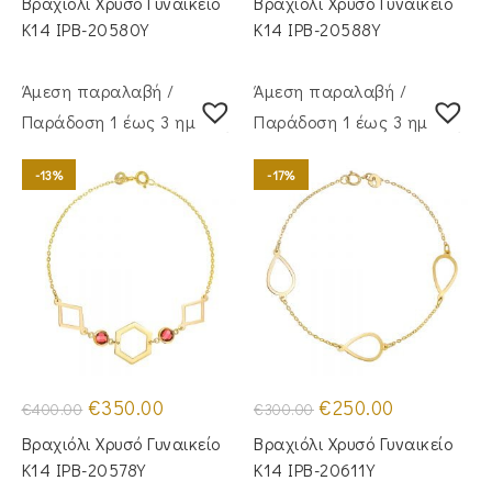
Βραχιόλι Χρυσό Γυναικείο
Βραχιόλι Χρυσό Γυναικείο
€325.00.
είναι:
€385.00.
είναι:
€270.00.
€320.00.
Κ14 IPB-20580Y
Κ14 IPB-20588Y
Άμεση παραλαβή /
Άμεση παραλαβή /
Παράδoση 1 έως 3 ημέρες
Παράδoση 1 έως 3 ημέρες
-13%
-17%
Original
Η
Original
Η
€
350.00
€
250.00
€
400.00
€
300.00
price
τρέχουσα
price
τρέχουσα
was:
τιμή
was:
τιμή
Βραχιόλι Χρυσό Γυναικείο
Βραχιόλι Χρυσό Γυναικείο
€400.00.
είναι:
€300.00.
είναι:
€350.00.
€250.00.
Κ14 IPB-20578Y
Κ14 IPB-20611Y