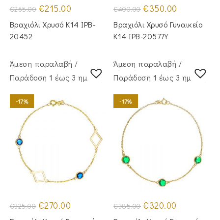
Original
Η
Original
Η
€
215.00
€
350.00
€
265.00
€
400.00
price
τρέχουσα
price
τρέχουσα
was:
τιμή
was:
τιμή
Βραχιόλι Χρυσό Κ14 IPB-
Βραχιόλι Χρυσό Γυναικείο
€265.00.
είναι:
€400.00.
είναι:
€215.00.
€350.00.
20452
Κ14 IPB-20577Y
Άμεση παραλαβή /
Άμεση παραλαβή /
Παράδoση 1 έως 3 ημέρες
Παράδoση 1 έως 3 ημέρες
-17%
-17%
Original
Η
Original
Η
€
270.00
€
320.00
€
325.00
€
385.00
price
τρέχουσα
price
τρέχουσα
was:
τιμή
was:
τιμή