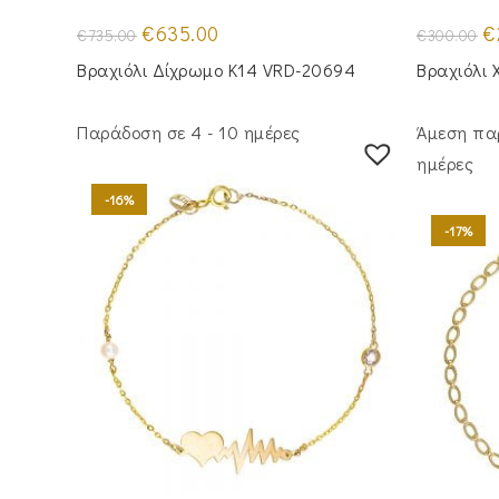
Original
Η
Or
€
635.00
€
€
735.00
€
300.00
price
τρέχουσα
pr
was:
τιμή
wa
Βραχιόλι Δίχρωμο Κ14 VRD-20694
Βραχιόλι 
€735.00.
είναι:
€3
€635.00.
Παράδοση σε 4 - 10 ημέρες
Άμεση πα
ημέρες
-16%
-17%