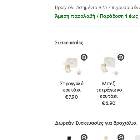
€54.00.
είναι:
€42.00.
Βραχιόλι Ασημένιο 925 Επιχρυσωμέν
Άμεση παραλαβή / Παράδoση 1 έως 
Συσκευασίες
Στρογγυλό
Μπεζ
κουτάκι
τετράγωνο
κουτάκι
€7.90
€6.90
Δωρεάν Συσκευασίες για Βραχιόλια