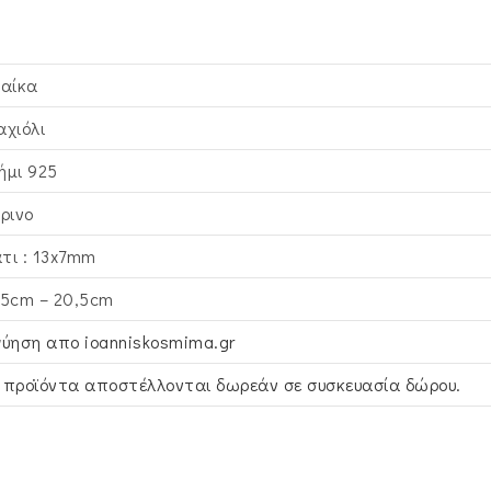
ναίκα
αχιόλι
ήμι 925
τρινο
τι : 13x7mm
,5cm – 20,5cm
γύηση απο ioanniskosmima.gr
 προϊόντα αποστέλλονται δωρεάν σε συσκευασία δώρου.