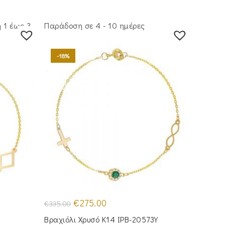
 1 έως 3
Παράδοση σε 4 - 10 ημέρες
-18%
Original
Η
€
275.00
€
335.00
price
τρέχουσα
was:
τιμή
Βραχιόλι Χρυσό Κ14 IPB-20573Y
€335.00.
είναι: