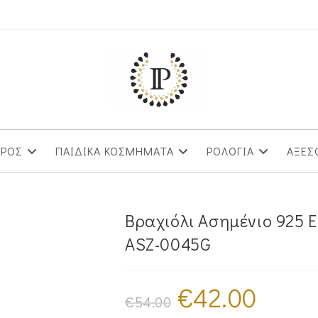
ΥΡΟΣ
ΠΑΙΔΙΚΑ ΚΟΣΜΗΜΑΤΑ
ΡΟΛΟΓΙΑ
ΑΞΕΣ
Βραχιόλι Ασημένιο 925 
ASZ-0045G
€
42.00
Original
Η
price
τρέχουσα
€
54.00
was:
τιμή