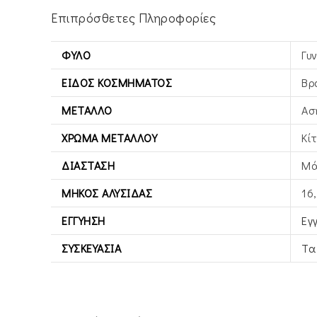
Επιπρόσθετες Πληροφορίες
ΦΎΛΟ
Γυ
ΕΊΔΟΣ ΚΟΣΜΉΜΑΤΟΣ
Βρ
ΜΈΤΑΛΛΟ
Ασ
ΧΡΏΜΑ ΜΕΤΆΛΛΟΥ
Κί
ΔΙΆΣΤΑΣΗ
Μά
ΜΉΚΟΣ ΑΛΥΣΊΔΑΣ
16
ΕΓΓΎΗΣΗ
Εγ
ΣΥΣΚΕΥΑΣΊΑ
Τα