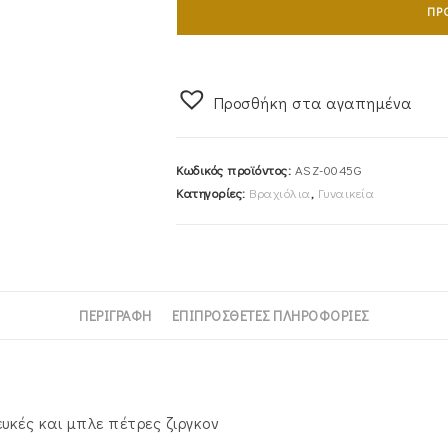
ΠΡ
Επιχρυσωμένο
Μάτι
Με
Πέτρες
Προσθήκη στα αγαπημένα
ASZ-
0045G
Κωδικός προϊόντος:
ASZ-0045G
ποσότητα
Κατηγορίες:
Βραχιόλια
,
Γυναικεία
ΠΕΡΙΓΡΑΦΉ
ΕΠΙΠΡΌΣΘΕΤΕΣ ΠΛΗΡΟΦΟΡΊΕΣ
υκές και μπλε πέτρες ζιργκον