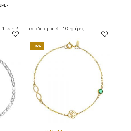
€275.00.
IPB-
 1 έως 3
Παράδοση σε 4 - 10 ημέρες
-16%
Original
Η