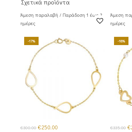
Σχετικά προϊόντα
Άμεση παραλαβή / Παράδoση 1 έως 3
Άμεση πα
ημέρες
ημέρες
-17%
-18%
Original
Η
Or
€
250.00
€
€
300.00
€
335.00
price
τρέχουσα
pr