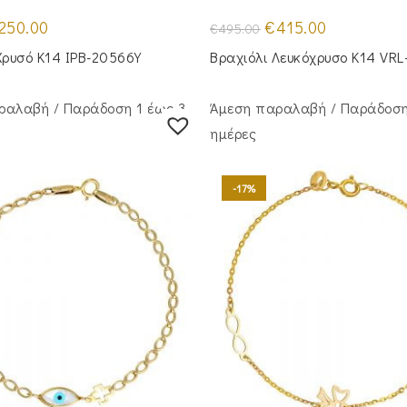
iginal
Η
Original
Η
250.00
€
415.00
€
495.00
ice
τρέχουσα
price
τρέχουσα
s:
τιμή
was:
τιμή
Χρυσό Κ14 IPB-20566Y
Βραχιόλι Λευκόχρυσο Κ14 VR
00.00.
είναι:
€495.00.
είναι:
€250.00.
€415.00.
ραλαβή / Παράδoση 1 έως 3
Άμεση παραλαβή / Παράδoση
ημέρες
-17%