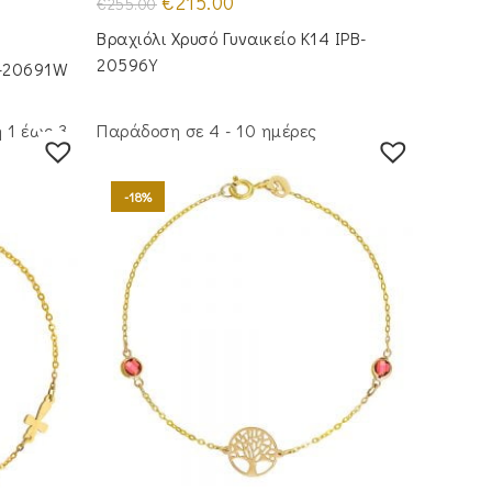
€
215.00
€
255.00
price
τρέχουσα
was:
τιμή
Βραχιόλι Χρυσό Γυναικείο Κ14 IPB-
€255.00.
είναι:
€215.00.
20596Y
L-20691W
 1 έως 3
Παράδοση σε 4 - 10 ημέρες
-18%