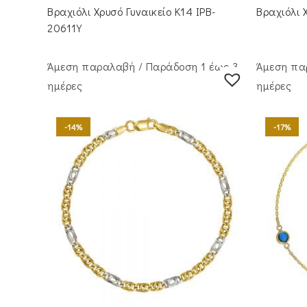
was:
τιμή
wa
Βραχιόλι Χρυσό Γυναικείο Κ14 IPB-
Βραχιόλι 
€300.00.
είναι:
€3
€250.00.
20611Y
Άμεση παραλαβή / Παράδoση 1 έως 3
Άμεση πα
ημέρες
ημέρες
-14%
-17%