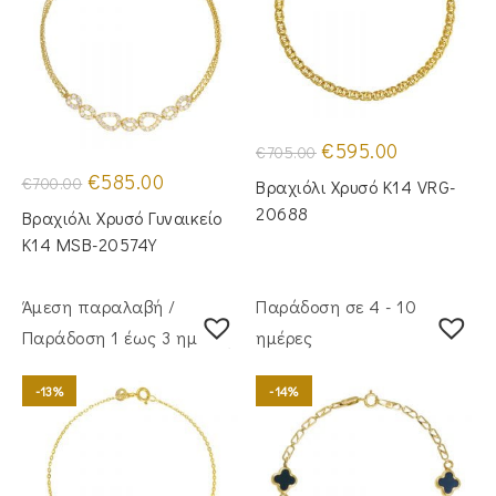
Original
Η
€
595.00
€
705.00
price
τρέχουσα
Original
Η
was:
τιμή
€
585.00
€
700.00
Βραχιόλι Χρυσό Κ14 VRG-
price
τρέχουσα
€705.00.
είναι:
was:
τιμή
€595.00.
20688
Βραχιόλι Χρυσό Γυναικείο
€700.00.
είναι:
€585.00.
Κ14 MSB-20574Y
Άμεση παραλαβή /
Παράδοση σε 4 - 10
Παράδoση 1 έως 3 ημέρες
ημέρες
-13%
-14%