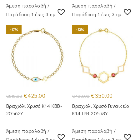
Άμεση παραλαβή /
Άμεση παραλαβή /
Παράδoση 1 έως 3 ημέρες
Παράδoση 1 έως 3 ημέρες
-17%
-13%
Original
Η
Original
Η
€
425.00
€
350.00
€
515.00
€
400.00
price
τρέχουσα
price
τρέχουσα
was:
τιμή
was:
τιμή
Βραχιόλι Χρυσό Κ14 KBB-
Βραχιόλι Χρυσό Γυναικείο
€515.00.
είναι:
€400.00.
είναι:
€425.00.
€350.00.
20563Y
Κ14 IPB-20578Y
Άμεση παραλαβή /
Άμεση παραλαβή /
Παράδoση 1 έως 3 ημέρες
Παράδoση 1 έως 3 ημέρες