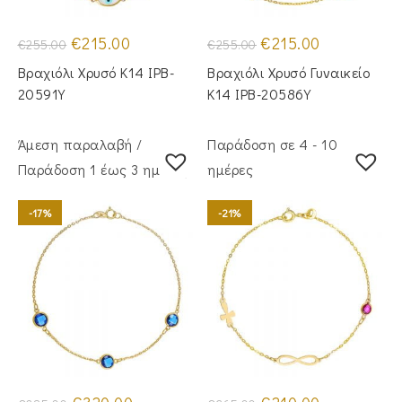
Original
Η
Original
Η
€
215.00
€
215.00
€
255.00
€
255.00
price
τρέχουσα
price
τρέχουσα
was:
τιμή
was:
τιμή
Βραχιόλι Χρυσό Κ14 IPB-
Βραχιόλι Χρυσό Γυναικείο
€255.00.
είναι:
€255.00.
είναι:
€215.00.
€215.00.
20591Y
Κ14 IPB-20586Y
Άμεση παραλαβή /
Παράδοση σε 4 - 10
Παράδoση 1 έως 3 ημέρες
ημέρες
-17%
-21%
Original
Η
Original
Η