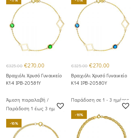
Original
Η
Original
Η
€
270.00
€
270.00
€
325.00
€
325.00
price
τρέχουσα
price
τρέχουσα
was:
τιμή
was:
τιμή
Βραχιόλι Χρυσό Γυναικείο
Βραχιόλι Χρυσό Γυναικείο
€325.00.
είναι:
€325.00.
είναι:
€270.00.
€270.00.
Κ14 IPB-20581Y
Κ14 IPB-20580Y
Άμεση παραλαβή /
Παράδοση σε 1 - 3 ημέρες
Παράδoση 1 έως 3 ημέρες
-16%
-16%