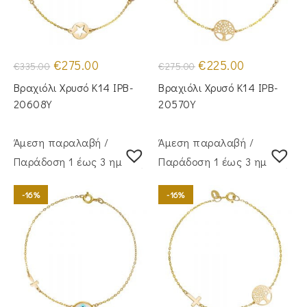
Original
Η
Original
Η
€
275.00
€
225.00
€
335.00
€
275.00
price
τρέχουσα
price
τρέχουσα
was:
τιμή
was:
τιμή
Βραχιόλι Χρυσό Κ14 IPB-
Βραχιόλι Χρυσό Κ14 IPB-
€335.00.
είναι:
€275.00.
είναι:
€275.00.
€225.00.
20608Y
20570Y
Άμεση παραλαβή /
Άμεση παραλαβή /
Παράδoση 1 έως 3 ημέρες
Παράδoση 1 έως 3 ημέρες
-16%
-16%