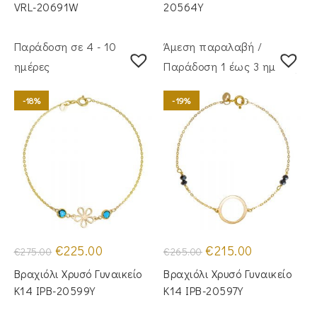
€415.00.
€250.00.
VRL-20691W
20564Y
Παράδοση σε 4 - 10
Άμεση παραλαβή /
ημέρες
Παράδoση 1 έως 3 ημέρες
-18%
-19%
Original
Η
Original
Η
€
225.00
€
215.00
€
275.00
€
265.00
price
τρέχουσα
price
τρέχουσα
was:
τιμή
was:
τιμή
Βραχιόλι Χρυσό Γυναικείο
Βραχιόλι Χρυσό Γυναικείο
€275.00.
είναι:
€265.00.
είναι:
€225.00.
€215.00.
Κ14 IPB-20599Y
Κ14 IPB-20597Y