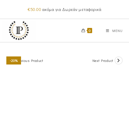
Skip
€
50.00
ακόμα για Δωρεάν μεταφορικά
to
content
0
MENU
Previous Product
Next Product
-20%