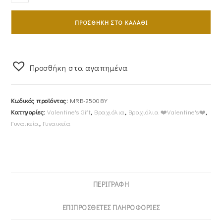
Ασημένιο
925
ΠΡΟΣΘΉΚΗ ΣΤΟ ΚΑΛΆΘΙ
Επιχρυσωμένο
Με
Κύκλους
&
Προσθήκη στα αγαπημένα
Λευκά
Μαργαριτάρια
Κωδικός προϊόντος:
MRB-25008Y
MRB-
Κατηγορίες:
Valentine's Gift
,
Βραχιόλια
,
Βραχιόλια ❤️Valentine's❤️
,
25008Y
Γυναικεία
,
Γυναικεία
ποσότητα
ΠΕΡΙΓΡΑΦΉ
ΕΠΙΠΡΌΣΘΕΤΕΣ ΠΛΗΡΟΦΟΡΊΕΣ