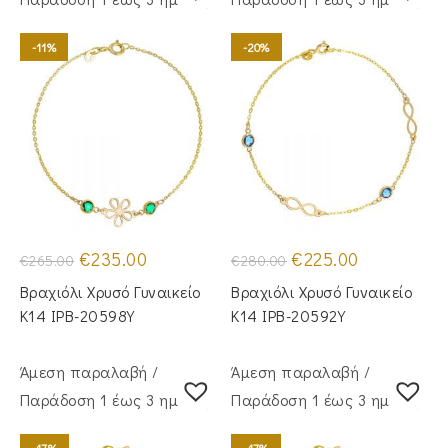
-11%
-20%
Original
Η
Original
Η
€
235.00
€
225.00
€
265.00
€
280.00
price
τρέχουσα
price
τρέχουσα
was:
τιμή
was:
τιμή
Βραχιόλι Χρυσό Γυναικείο
Βραχιόλι Χρυσό Γυναικείο
€265.00.
είναι:
€280.00.
είναι:
€235.00.
€225.00.
Κ14 IPB-20598Y
Κ14 IPB-20592Y
Άμεση παραλαβή /
Άμεση παραλαβή /
Παράδoση 1 έως 3 ημέρες
Παράδoση 1 έως 3 ημέρες
-17%
-17%