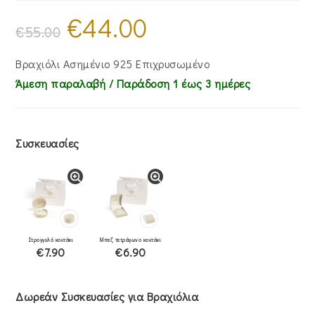
€
44.00
Original
Η
price
τρέχουσα
€
55.00
was:
τιμή
€55.00.
είναι:
€44.00.
Βραχιόλι Ασημένιο 925 Επιχρυσωμένο
Άμεση παραλαβή / Παράδoση 1 έως 3 ημέρες
Συσκευασίες
Στρογγυλό κουτάκι
Μπεζ τετράγωνο κουτάκι
€7.90
€6.90
Δωρεάν Συσκευασίες για Βραχιόλια