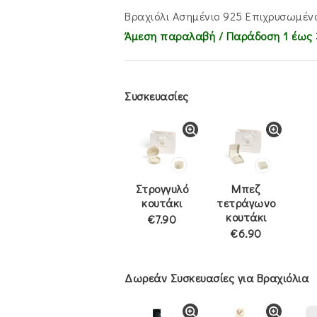
€65.00.
είναι:
€49.00.
Βραχιόλι Ασημένιο 925 Επιχρυσωμέν
Άμεση παραλαβή / Παράδoση 1 έως 
Συσκευασίες
Στρογγυλό
Μπεζ
κουτάκι
τετράγωνο
κουτάκι
€7.90
€6.90
Δωρεάν Συσκευασίες για Βραχιόλια