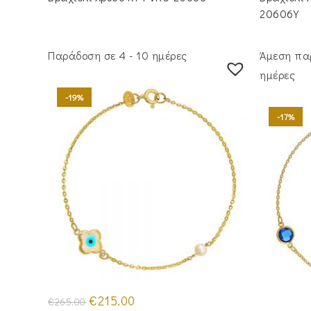
€705.00.
είναι:
€4
€595.00.
20606Y
Παράδοση σε 4 - 10 ημέρες
Άμεση πα
ημέρες
-19%
-17%
Original
Η
€
215.00
€
265.00
price
τρέχουσα