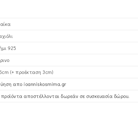
ναίκα
αχιόλι
ήμι 925
τρινο
,5cm (+ προέκταση 3cm)
γύηση απο ioanniskosmima.gr
 προϊόντα αποστέλλονται δωρεάν σε συσκευασία δώρου.