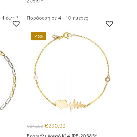
20581Y
 1 έως 3
Παράδοση σε 4 - 10 ημέρες
-16%
Original
Η
€
290.00
€
345.00
price
τρέχουσα
was:
τιμή
Βραχιόλι Χρυσό Κ14 IPB-20585Y