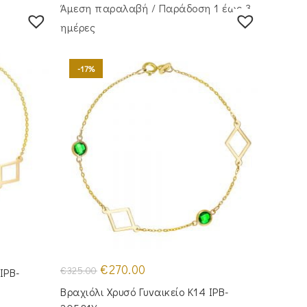
Άμεση παραλαβή / Παράδoση 1 έως 3
ημέρες
-17%
Original
Η
€
270.00
€
325.00
IPB-
price
τρέχουσα
was:
τιμή
Βραχιόλι Χρυσό Γυναικείο Κ14 IPB-
€325.00.
είναι:
€270.00.