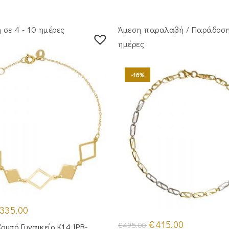
σε 4 - 10 ημέρες
Άμεση παραλαβή / Παράδoση
ημέρες
-16%
iginal
Η
335.00
ice
τρέχουσα
as:
τιμή
Original
Η
€
415.00
€
495.00
Χρυσό Γυναικείο Κ14 IPB-