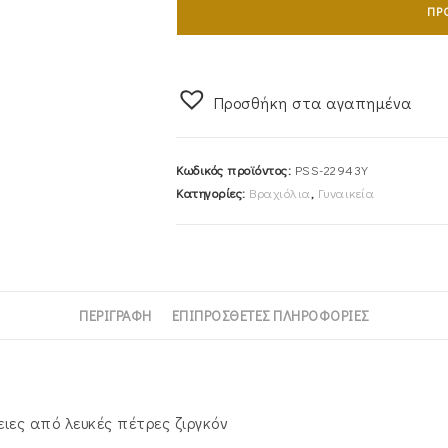
ΠΡ
Επιχρυσωμένο
Με
Λεπτομέρειες
Από
Προσθήκη στα αγαπημένα
Λευκές
Πέτρες
Κωδικός προϊόντος:
PSS-22943Y
Ζιργκόν
Κατηγορίες:
Βραχιόλια
,
Γυναικεία
PSS-
22943Y
ποσότητα
ΠΕΡΙΓΡΑΦΉ
ΕΠΙΠΡΌΣΘΕΤΕΣ ΠΛΗΡΟΦΟΡΊΕΣ
ιες από λευκές πέτρες ζιργκόν