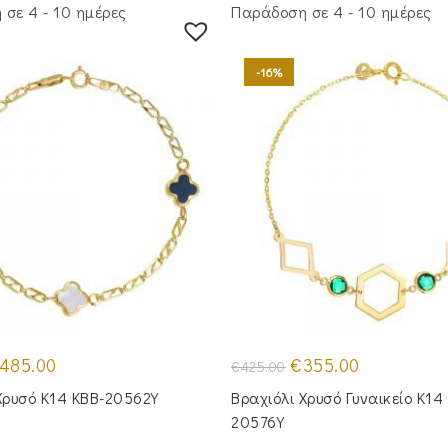
σε 4 - 10 ημέρες
Παράδοση σε 4 - 10 ημέρες
-16%
iginal
Η
Original
Η
485.00
€
355.00
€
425.00
ice
τρέχουσα
price
τρέχουσα
as:
τιμή
was:
τιμή
Χρυσό Κ14 KBB-20562Y
Βραχιόλι Χρυσό Γυναικείο Κ14 
65.00.
είναι:
€425.00.
είναι:
€485.00.
€355.00.
20576Y