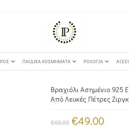
ΥΡΟΣ
ΠΑΙΔΙΚΑ ΚΟΣΜΗΜΑΤΑ
ΡΟΛΟΓΙΑ
ΑΞΕΣ
Βραχιόλι Ασημένιο 925 
Από Λευκές Πέτρες Ζιργ
€
49.00
Original
Η
price
τρέχουσα
€
65.00
was:
τιμή