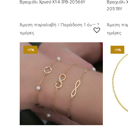
Βραχιόλι Χρυσό Κ14 IPB-20566Y
Βραχιόλι 
€300.00.
είναι:
€4
€250.00.
20578Y
Άμεση παραλαβή / Παράδoση 1 έως 3
Άμεση πα
ημέρες
ημέρες
-17%
-11%