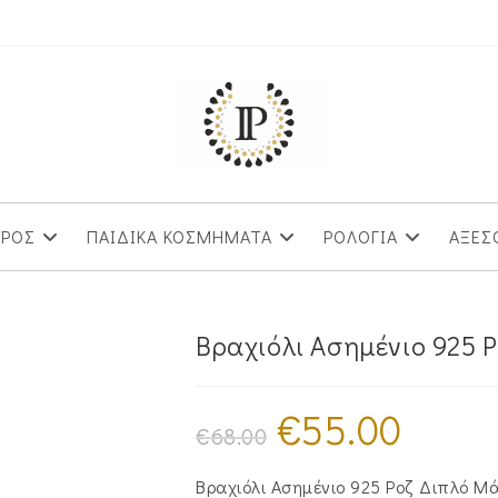
ΥΡΟΣ
ΠΑΙΔΙΚΑ ΚΟΣΜΗΜΑΤΑ
ΡΟΛΟΓΙΑ
ΑΞΕΣ
Βραχιόλι Ασημένιο 925 
€
55.00
Original
Η
price
τρέχουσα
€
68.00
was:
τιμή
€68.00.
είναι:
€55.00.
Βραχιόλι Ασημένιο 925 Ροζ Διπλό Μά