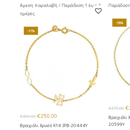
Άμεση παραλαβή / Παράδoση 1 έως 3
Παράδοση 
ημέρες
-18%
-17%
Or
€
€
275.00
pr
Original
Η
wa
€
250.00
€
300.00
Βραχιόλι 
price
τρέχουσα
€2
was:
τιμή
20599Y
Βραχιόλι Χρυσό Κ14 IPB-20444Y
€300.00.
είναι: