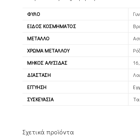
ΦΎΛΟ
Γυ
ΕΊΔΟΣ ΚΟΣΜΉΜΑΤΟΣ
Βρ
ΜΈΤΑΛΛΟ
Ασ
ΧΡΏΜΑ ΜΕΤΆΛΛΟΥ
Ρό
ΜΉΚΟΣ ΑΛΥΣΊΔΑΣ
16
ΔΙΆΣΤΑΣΗ
Λο
ΕΓΓΎΗΣΗ
Εγ
ΣΥΣΚΕΥΑΣΊΑ
Τα
Σχετικά προϊόντα