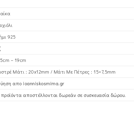
ναίκα
αχιόλι
ήμι 925
ζ
,5cm – 19cm
υστρέ Μάτι : 20x12mm / Μάτι Με Πέτρες : 15×7,5mm
γύηση απο ioanniskosmima.gr
 προϊόντα αποστέλλονται δωρεάν σε συσκευασία δώρου.