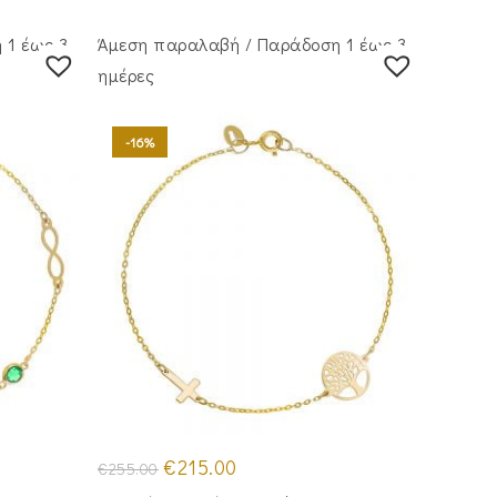
€250.00.
 1 έως 3
Άμεση παραλαβή / Παράδoση 1 έως 3
ημέρες
-16%
Original
Η
€
215.00
€
255.00
price
τρέχουσα
was:
τιμή