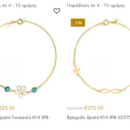
σε 4 - 10 ημέρες
Παράδοση σε 4 - 10 ημέρες
-21%
iginal
Η
Original
Η
225.00
€
210.00
€
265.00
ice
τρέχουσα
price
τρέχουσα
s:
τιμή
was:
τιμή
Χρυσό Γυναικείο Κ14 IPB-
Βραχιόλι Χρυσό Κ14 IPB-2057
75.00.
είναι:
€265.00.
είναι:
€225.00.
€210.00.