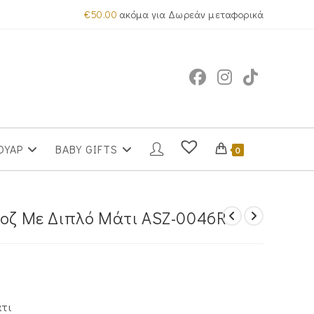
€
50.00
ακόμα για Δωρεάν μεταφορικά
ΟΥΑΡ
BABY GIFTS
0
Ροζ Με Διπλό Μάτι ASZ-0046R
τι