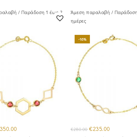
ραλαβή / Παράδoση 1 έως 3
Άμεση παραλαβή / Παράδoση
ημέρες
-16%
iginal
Η
Original
Η
350.00
€
235.00
€
280.00
ice
τρέχουσα
price
τρέχουσα
as:
τιμή
was:
τιμή