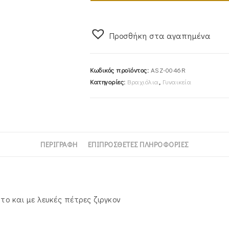
Με
Διπλό
Μάτι
Προσθήκη στα αγαπημένα
ASZ-
0046R
Κωδικός προϊόντος:
ASZ-0046R
ποσότητα
Κατηγορίες:
Βραχιόλια
,
Γυναικεία
ΠΕΡΙΓΡΑΦΉ
ΕΠΙΠΡΌΣΘΕΤΕΣ ΠΛΗΡΟΦΟΡΊΕΣ
το και με λευκές πέτρες ζιργκον