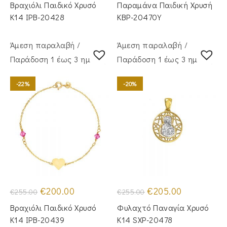
was:
τιμή
was:
τιμή
Βραχιόλι Παιδικό Χρυσό
Παραμάνα Παιδική Χρυσή
€265.00.
είναι:
€290.00.
είναι:
€210.00.
€245.00.
Κ14 IPB-20428
KBP-20470Υ
Άμεση παραλαβή /
Άμεση παραλαβή /
Παράδoση 1 έως 3 ημέρες
Παράδoση 1 έως 3 ημέρες
-22%
-20%
Original
Η
Original
Η
€
200.00
€
205.00
€
255.00
€
255.00
price
τρέχουσα
price
τρέχουσα
was:
τιμή
was:
τιμή
Βραχιόλι Παιδικό Χρυσό
Φυλαχτό Παναγία Χρυσό
€255.00.
είναι:
€255.00.
είναι:
€200.00.
€205.00.
Κ14 IPB-20439
Κ14 SXP-20478