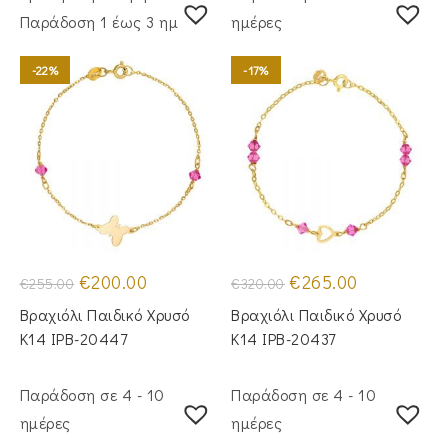
Παράδoση 1 έως 3 ημέρες
ημέρες
-22%
-17%
Original
Η
Original
Η
€
200.00
€
265.00
€
255.00
€
320.00
price
τρέχουσα
price
τρέχουσα
was:
τιμή
was:
τιμή
Βραχιόλι Παιδικό Χρυσό
Βραχιόλι Παιδικό Χρυσό
€255.00.
είναι:
€320.00.
είναι:
€200.00.
€265.00.
Κ14 IPB-20447
Κ14 IPB-20437
Παράδοση σε 4 - 10
Παράδοση σε 4 - 10
ημέρες
ημέρες