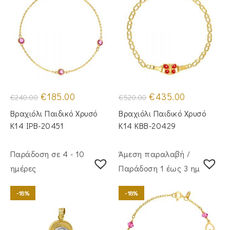
Original
Η
Original
Η
€
185.00
€
435.00
€
240.00
€
520.00
price
τρέχουσα
price
τρέχουσα
was:
τιμή
was:
τιμή
Βραχιόλι Παιδικό Χρυσό
Βραχιόλι Παιδικό Χρυσό
€240.00.
είναι:
€520.00.
είναι:
€185.00.
€435.00.
Κ14 IPB-20451
Κ14 KBB-20429
Παράδοση σε 4 - 10
Άμεση παραλαβή /
ημέρες
Παράδoση 1 έως 3 ημέρες
-18%
-18%