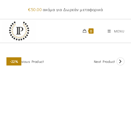
Skip
€
50.00
ακόμα για Δωρεάν μεταφορικά
to
content
0
MENU
Previous Product
Next Product
-22%