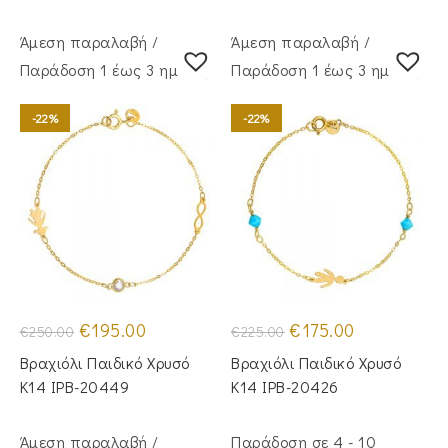
Άμεση παραλαβή /
Άμεση παραλαβή /
Παράδoση 1 έως 3 ημέρες
Παράδoση 1 έως 3 ημέρες
-22%
-22%
Original
Η
Original
Η
€
195.00
€
175.00
€
250.00
€
225.00
price
τρέχουσα
price
τρέχουσα
was:
τιμή
was:
τιμή
Βραχιόλι Παιδικό Χρυσό
Βραχιόλι Παιδικό Χρυσό
€250.00.
είναι:
€225.00.
είναι:
€195.00.
€175.00.
Κ14 IPB-20449
Κ14 IPB-20426
Άμεση παραλαβή /
Παράδοση σε 4 - 10