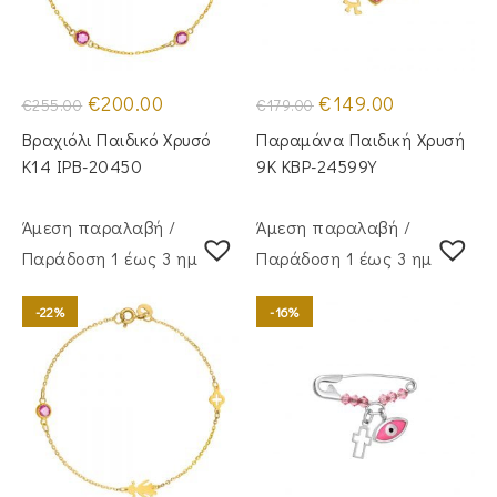
Original
Η
Original
Η
€
200.00
€
149.00
€
255.00
€
179.00
price
τρέχουσα
price
τρέχουσα
was:
τιμή
was:
τιμή
Βραχιόλι Παιδικό Χρυσό
Παραμάνα Παιδική Χρυσή
€255.00.
είναι:
€179.00.
είναι:
€200.00.
€149.00.
Κ14 IPB-20450
9Κ KBP-24599Υ
Άμεση παραλαβή /
Άμεση παραλαβή /
Παράδoση 1 έως 3 ημέρες
Παράδoση 1 έως 3 ημέρες
-22%
-16%