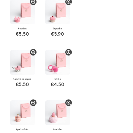
Κορώνα
Cupcake
€5.50
€5.90
Καροτσιού μωρού
Πιπίλα
€5.50
€4.50
Αγγελουδάκι
Κουκλάκι