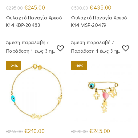
Original
Η
Original
Η
€
245.00
€
435.00
€
295.00
€
500.00
price
τρέχουσα
price
τρέχουσα
was:
τιμή
was:
τιμή
Φυλαχτό Παναγία Χρυσό
Φυλαχτό Παναγία Χρυσό
€295.00.
είναι:
€500.00.
είναι:
€245.00.
€435.00.
Κ14 KBP-20483
Κ14 MSP-20479
Άμεση παραλαβή /
Άμεση παραλαβή /
Παράδoση 1 έως 3 ημέρες
Παράδoση 1 έως 3 ημέρες
-21%
-16%
Original
Η
Original
Η
€
210.00
€
245.00
€
265.00
€
290.00
price
τρέχουσα
price
τρέχουσα