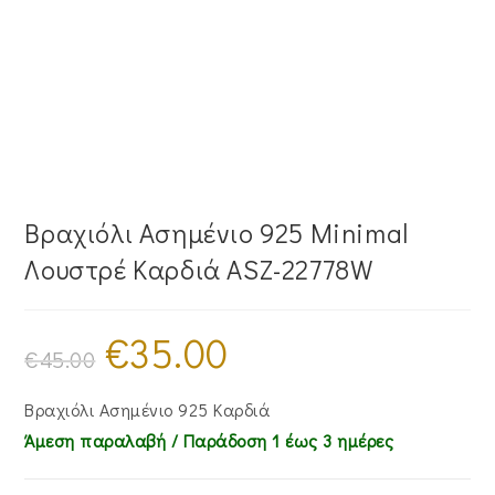
Βραχιόλι Ασημένιο 925 Minimal
Λουστρέ Καρδιά ASZ-22778W
€
35.00
Original
Η
price
τρέχουσα
€
45.00
was:
τιμή
€45.00.
είναι:
€35.00.
Βραχιόλι Ασημένιο 925 Καρδιά
Άμεση παραλαβή / Παράδoση 1 έως 3 ημέρες