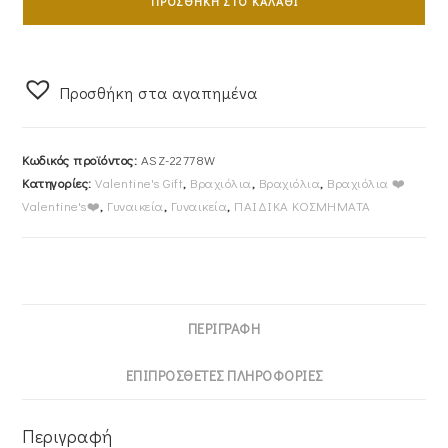
ΠΡΟΣΘΉΚΗ ΣΤΟ ΚΑΛΆΘΙ
925
Minimal
Λουστρέ
Προσθήκη στα αγαπημένα
Καρδιά
ASZ-
22778W
Κωδικός προϊόντος:
ASZ-22778W
ποσότητα
Κατηγορίες:
Valentine's Gift
,
Βραχιόλια
,
Βραχιόλια
,
Βραχιόλια ❤️
Valentine's❤️
,
Γυναικεία
,
Γυναικεία
,
ΠΑΙΔΙΚΑ ΚΟΣΜΗΜΑΤΑ
ΠΕΡΙΓΡΑΦΉ
ΕΠΙΠΡΌΣΘΕΤΕΣ ΠΛΗΡΟΦΟΡΊΕΣ
Περιγραφή