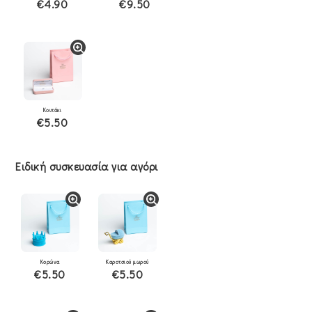
€4.90
€9.50
Κουτάκι
€5.50
Ειδική συσκευασία για αγόρι
Κορώνα
Καροτσιού μωρού
€5.50
€5.50