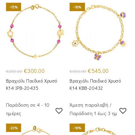
-15%
-16%
Original
Η
Original
Η
€
300.00
€
545.00
€
355.00
€
650.00
price
τρέχουσα
price
τρέχουσα
was:
τιμή
was:
τιμή
Βραχιόλι Παιδικό Χρυσό
Βραχιόλι Παιδικό Χρυσό
€355.00.
είναι:
€650.00.
είναι:
€300.00.
€545.00.
Κ14 IPB-20435
Κ14 KBB-20432
Παράδοση σε 4 - 10
Άμεση παραλαβή /
ημέρες
Παράδoση 1 έως 3 ημέρες
-23%
-16%