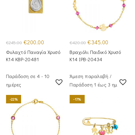
Original
Η
Original
Η
€
200.00
€
345.00
€
245.00
€
420.00
price
τρέχουσα
price
τρέχουσα
was:
τιμή
was:
τιμή
Φυλαχτό Παναγία Χρυσό
Βραχιόλι Παιδικό Χρυσό
€245.00.
είναι:
€420.00.
είναι:
€200.00.
€345.00.
Κ14 KBP-20481
Κ14 IPB-20434
Παράδοση σε 4 - 10
Άμεση παραλαβή /
ημέρες
Παράδoση 1 έως 3 ημέρες
-22%
-17%