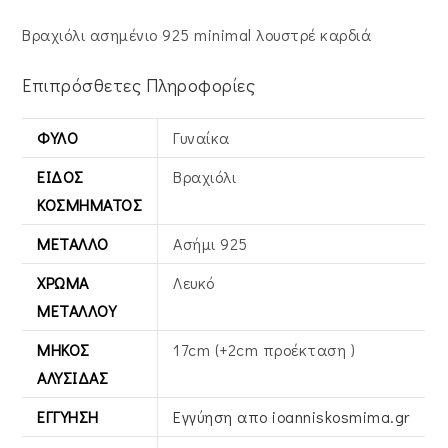
Βραχιόλι ασημένιο 925 minimal λουστρέ καρδιά
Επιπρόσθετες Πληροφορίες
ΦΎΛΟ
Γυναίκα
ΕΊΔΟΣ
Βραχιόλι
ΚΟΣΜΉΜΑΤΟΣ
ΜΈΤΑΛΛΟ
Ασήμι 925
ΧΡΏΜΑ
Λευκό
ΜΕΤΆΛΛΟΥ
ΜΉΚΟΣ
17cm (+2cm προέκταση )
ΑΛΥΣΊΔΑΣ
ΕΓΓΎΗΣΗ
Εγγύηση απο ioanniskosmima.gr