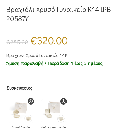
Βραχιόλι Χρυσό Γυναικείο Κ14 IPB-
20587Y
€
320.00
Original
Η
price
τρέχουσα
€
385.00
was:
τιμή
€385.00.
είναι:
€320.00.
Βραχιόλι Χρυσό Γυναικείο 14Κ
Άμεση παραλαβή / Παράδoση 1 έως 3 ημέρες
Συσκευασίες
Στρογγυλό κουτάκι
Μπεζ τετράγωνο κουτάκι