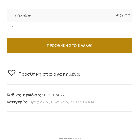
Σύνολο:
€
0.00
Βραχιόλι
Χρυσό
Γυναικείο
ΠΡΟΣΘΉΚΗ ΣΤΟ ΚΑΛΆΘΙ
Κ14
IPB-
20587Y
ποσότητα
Προσθήκη στα αγαπημένα
Κωδικός προϊόντος:
IPB-20587Y
Κατηγορίες:
Βραχιόλια
,
Γυναικεία
,
ΚΟΣΜΗΜΑΤΑ