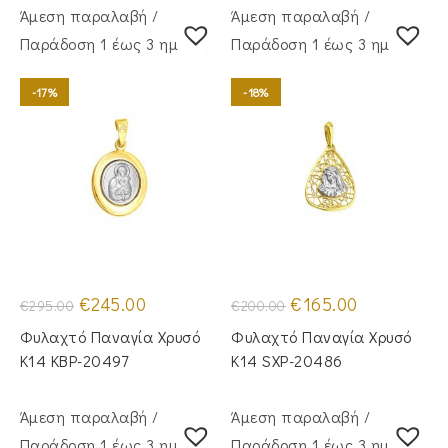
Άμεση παραλαβή /
Άμεση παραλαβή /
Παράδoση 1 έως 3 ημέρες
Παράδoση 1 έως 3 ημέρες
-17%
-18%
Original
Η
Original
Η
€
245.00
€
165.00
€
295.00
€
200.00
price
τρέχουσα
price
τρέχουσα
was:
τιμή
was:
τιμή
Φυλαχτό Παναγία Χρυσό
Φυλαχτό Παναγία Χρυσό
€295.00.
είναι:
€200.00.
είναι:
€245.00.
€165.00.
Κ14 KBP-20497
Κ14 SXP-20486
Άμεση παραλαβή /
Άμεση παραλαβή /
Παράδoση 1 έως 3 ημέρες
Παράδoση 1 έως 3 ημέρες