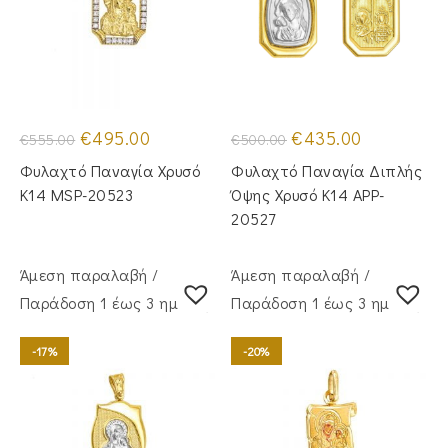
Original
Η
Original
Η
€
495.00
€
435.00
€
555.00
€
500.00
price
τρέχουσα
price
τρέχουσα
was:
τιμή
was:
τιμή
Φυλαχτό Παναγία Χρυσό
Φυλαχτό Παναγία Διπλής
€555.00.
είναι:
€500.00.
είναι:
€495.00.
€435.00.
Κ14 MSP-20523
Όψης Χρυσό Κ14 APP-
20527
Άμεση παραλαβή /
Άμεση παραλαβή /
Παράδoση 1 έως 3 ημέρες
Παράδoση 1 έως 3 ημέρες
-17%
-20%