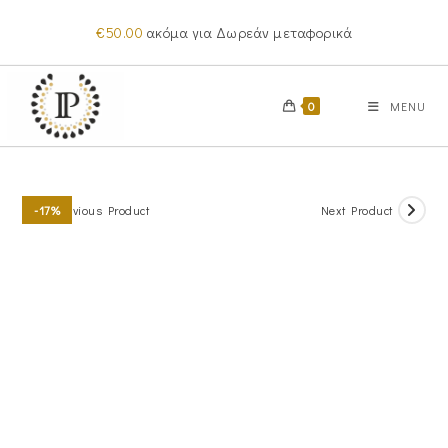
Skip
€
50.00
ακόμα για Δωρεάν μεταφορικά
to
content
0
MENU
Previous Product
Next Product
-17%