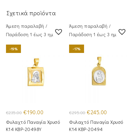
Σχετικά προϊόντα
Άμεση παραλαβή /
Άμεση παραλαβή /
Παράδoση 1 έως 3 ημέρες
Παράδoση 1 έως 3 ημέρες
-19%
-17%
Original
Η
Original
Η
€
190.00
€
245.00
€
235.00
€
295.00
price
τρέχουσα
price
τρέχουσα
was:
τιμή
was:
τιμή
Φυλαχτό Παναγία Χρυσό
Φυλαχτό Παναγία Χρυσό
€235.00.
είναι:
€295.00.
είναι:
€190.00.
€245.00.
Κ14 KBP-20498Y
Κ14 KBP-20494