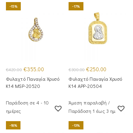
-15%
-17%
Original
Η
Original
Η
€
355.00
€
250.00
€
420.00
€
300.00
price
τρέχουσα
price
τρέχουσα
was:
τιμή
was:
τιμή
Φυλαχτό Παναγία Χρυσό
Φυλαχτό Παναγία Χρυσό
€420.00.
είναι:
€300.00.
είναι:
€355.00.
€250.00.
Κ14 MSP-20520
Κ14 APP-20504
Παράδοση σε 4 - 10
Άμεση παραλαβή /
ημέρες
Παράδoση 1 έως 3 ημέρες
-18%
-13%