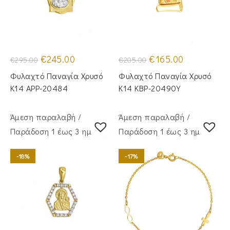
Original
Η
Original
Η
€
245.00
€
165.00
€
295.00
€
205.00
price
τρέχουσα
price
τρέχουσα
was:
τιμή
was:
τιμή
Φυλαχτό Παναγία Χρυσό
Φυλαχτό Παναγία Χρυσό
€295.00.
είναι:
€205.00.
είναι:
€245.00.
€165.00.
Κ14 APP-20484
Κ14 KBP-20490Y
Άμεση παραλαβή /
Άμεση παραλαβή /
Παράδoση 1 έως 3 ημέρες
Παράδoση 1 έως 3 ημέρες
-18%
-17%