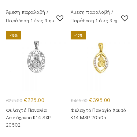
Άμεση παραλαβή /
Άμεση παραλαβή /
Παράδoση 1 έως 3 ημέρες
Παράδoση 1 έως 3 ημέρες
-18%
-15%
Original
Η
Original
Η
€
225.00
€
395.00
€
275.00
€
465.00
price
τρέχουσα
price
τρέχουσα
was:
τιμή
was:
τιμή
Φυλαχτό Παναγία
Φυλαχτό Παναγία Χρυσό
€275.00.
είναι:
€465.00.
είναι:
€225.00.
€395.00.
Λευκόχρυσο Κ14 SXP-
Κ14 MSP-20505
20502