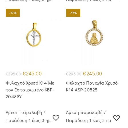
-17%
-17%
Original
Η
Original
Η
€
245.00
€
245.00
€
295.00
€
295.00
price
τρέχουσα
price
τρέχουσα
was:
τιμή
was:
τιμή
Φυλαχτό Χρυσό Κ14 Με
Φυλαχτό Παναγία Χρυσό
€295.00.
είναι:
€295.00.
είναι:
€245.00.
€245.00.
τον Εσταυρωμένο KBP-
Κ14 ASP-20525
20488Y
Άμεση παραλαβή /
Άμεση παραλαβή /
Παράδoση 1 έως 3 ημέρες
Παράδoση 1 έως 3 ημέρες