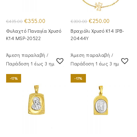
Original
Η
Original
Η
€
355.00
€
250.00
€
435.00
€
300.00
price
τρέχουσα
price
τρέχουσα
was:
τιμή
was:
τιμή
Φυλαχτό Παναγία Χρυσό
Βραχιόλι Χρυσό Κ14 IPB-
€435.00.
είναι:
€300.00.
είναι:
€355.00.
€250.00.
Κ14 MSP-20522
20444Y
Άμεση παραλαβή /
Άμεση παραλαβή /
Παράδoση 1 έως 3 ημέρες
Παράδoση 1 έως 3 ημέρες
-17%
-17%