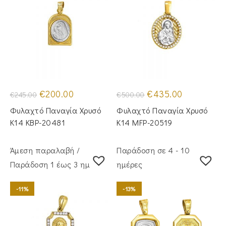
Original
Η
Original
Η
€
200.00
€
435.00
€
245.00
€
500.00
price
τρέχουσα
price
τρέχουσα
was:
τιμή
was:
τιμή
Φυλαχτό Παναγία Χρυσό
Φυλαχτό Παναγία Χρυσό
€245.00.
είναι:
€500.00.
είναι:
€200.00.
€435.00.
Κ14 KBP-20481
Κ14 MFP-20519
Άμεση παραλαβή /
Παράδοση σε 4 - 10
Παράδoση 1 έως 3 ημέρες
ημέρες
-11%
-13%