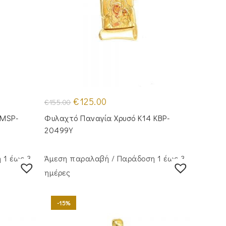
Original
Η
€
125.00
€
155.00
price
τρέχουσα
was:
τιμή
 MSP-
Φυλαχτό Παναγία Χρυσό Κ14 KBP-
€155.00.
είναι:
€125.00.
20499Y
 1 έως 3
Άμεση παραλαβή / Παράδoση 1 έως 3
ημέρες
-15%