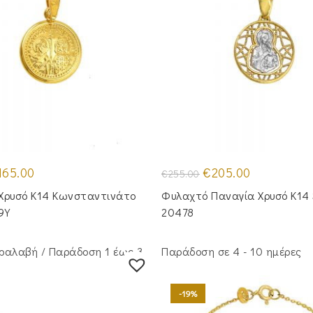
iginal
Η
Original
Η
165.00
€
205.00
€
255.00
ice
τρέχουσα
price
τρέχουσα
s:
τιμή
was:
τιμή
Χρυσό Κ14 Κωνσταντινάτο
Φυλαχτό Παναγία Χρυσό Κ14 
10.00.
είναι:
€255.00.
είναι:
€165.00.
€205.00.
9Y
20478
ραλαβή / Παράδoση 1 έως 3
Παράδοση σε 4 - 10 ημέρες
-19%