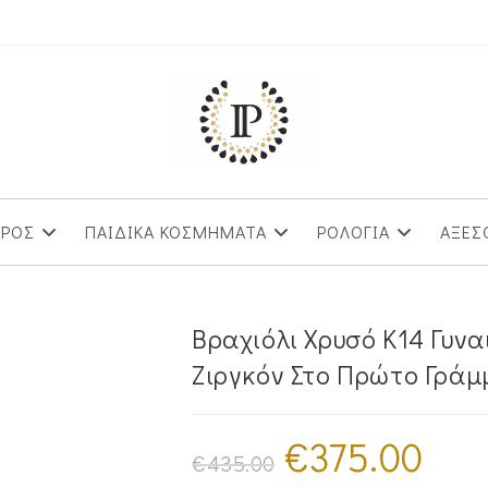
ΥΡΟΣ
ΠΑΙΔΙΚΑ ΚΟΣΜΗΜΑΤΑ
ΡΟΛΟΓΙΑ
ΑΞΕΣ
Βραχιόλι Χρυσό Κ14 Γυν
Ζιργκόν Στο Πρώτο Γράμ
€
375.00
Original
Η
price
τρέχουσ
€
435.00
was:
τιμή