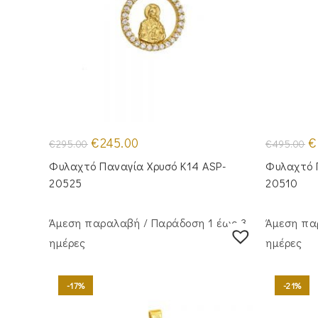
Original
Η
Or
€
245.00
€
€
295.00
€
495.00
price
τρέχουσα
pr
was:
τιμή
w
Φυλαχτό Παναγία Χρυσό Κ14 ASP-
Φυλαχτό 
€295.00.
είναι:
€4
€245.00.
20525
20510
Άμεση παραλαβή / Παράδoση 1 έως 3
Άμεση πα
ημέρες
ημέρες
-17%
-21%