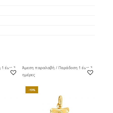
 1 έως 3
Άμεση παραλαβή / Παράδoση 1 έως 3
ημέρες
-19%