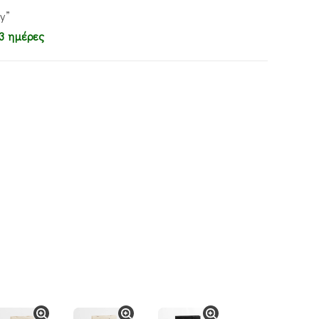
y”
3 ημέρες