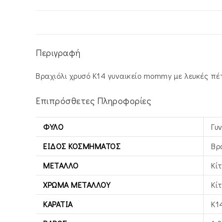
Περιγραφή
Βραχιόλι χρυσό Κ14 γυναικείο mommy με λευκές π
Επιπρόσθετες Πληροφορίες
ΦΎΛΟ
Γυ
ΕΊΔΟΣ ΚΟΣΜΉΜΑΤΟΣ
Βρ
ΜΈΤΑΛΛΟ
Κί
ΧΡΏΜΑ ΜΕΤΆΛΛΟΥ
Κί
ΚΑΡΆΤΙΑ
Κ1