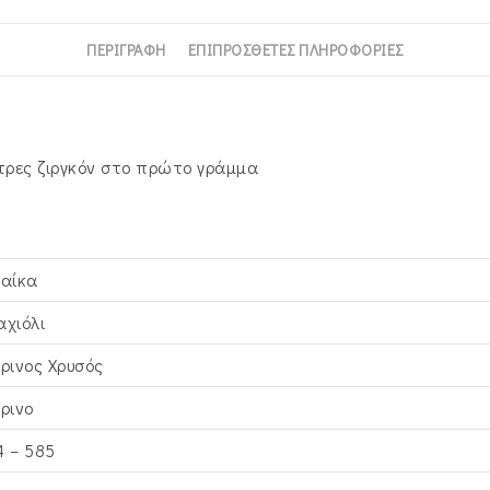
VRV-
22330Y
ΠΕΡΙΓΡΑΦΉ
ΕΠΙΠΡΌΣΘΕΤΕΣ ΠΛΗΡΟΦΟΡΊΕΣ
ποσότητα
έτρες ζιργκόν στο πρώτο γράμμα
ναίκα
αχιόλι
τρινος Xρυσός
τρινο
4 – 585