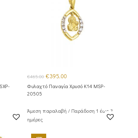
Original
Η
€
395.00
€
465.00
price
τρέχουσα
was:
τιμή
SXP-
Φυλαχτό Παναγία Χρυσό Κ14 MSP-
€465.00.
είναι:
€395.00.
20505
Άμεση παραλαβή / Παράδoση 1 έως 3
ημέρες