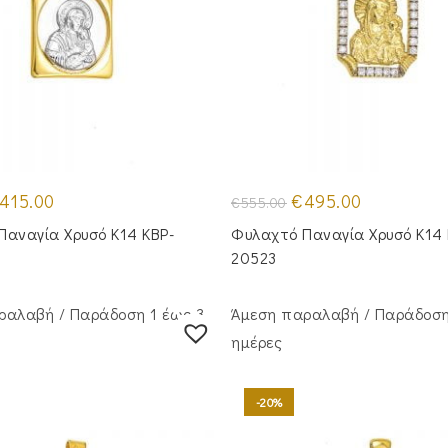
iginal
Η
Original
Η
415.00
€
495.00
€
555.00
ice
τρέχουσα
price
τρέχουσα
as:
τιμή
was:
τιμή
Παναγία Χρυσό Κ14 KBP-
Φυλαχτό Παναγία Χρυσό Κ14
95.00.
είναι:
€555.00.
είναι:
€415.00.
€495.00.
20523
ραλαβή / Παράδoση 1 έως 3
Άμεση παραλαβή / Παράδoση
ημέρες
-20%