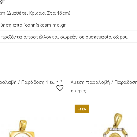
gr
cm (Διαθέτει Κρικάκι Στα 16cm)
γύηση απο ioanniskosmima.gr
 προϊόντα αποστέλλονται δωρεάν σε συσκευασία δώρου.
ραλαβή / Παράδoση 1 έως 3
Άμεση παραλαβή / Παράδoση
ημέρες
-11%