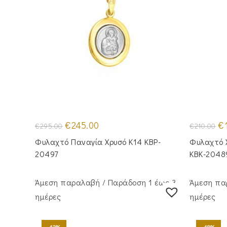
Original
Η
Or
€
245.00
€
€
295.00
€
210.00
price
τρέχουσα
pr
was:
τιμή
wa
Φυλαχτό Παναγία Χρυσό Κ14 KBP-
Φυλαχτό 
€295.00.
είναι:
€2
€245.00.
20497
KBK-2048
Άμεση παραλαβή / Παράδoση 1 έως 3
Άμεση πα
ημέρες
ημέρες