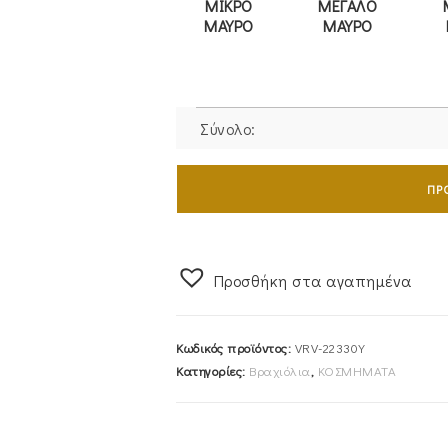
ΜΙΚΡΟ
ΜΕΓΑΛΟ
ΜΑΥΡΟ
ΜΑΥΡΟ
Σύνολο:
Βραχιόλι
Χρυσό
ΠΡ
Κ14
Γυναικείο
"Mommy"
Προσθήκη στα αγαπημένα
Με
Λευκές
Πέτρες
Κωδικός προϊόντος:
VRV-22330Y
Ζιργκόν
Κατηγορίες:
Βραχιόλια
,
ΚΟΣΜΗΜΑΤΑ
Στο
Πρώτο
Γράμμα