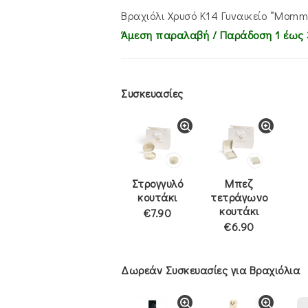
€435.00.
είναι:
€375.00.
Βραχιόλι Χρυσό Κ14 Γυναικείο “Momm
Άμεση παραλαβή / Παράδoση 1 έως 
Συσκευασίες
Στρογγυλό
Μπεζ
κουτάκι
τετράγωνο
κουτάκι
€7.90
€6.90
Δωρεάν Συσκευασίες για Βραχιόλια