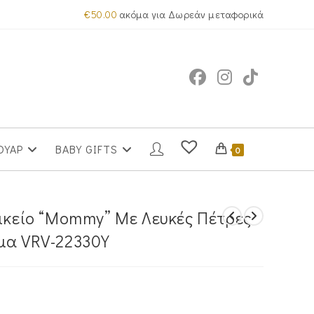
€
50.00
ακόμα για Δωρεάν μεταφορικά
ΟΥΑΡ
BABY GIFTS
0
αικείο “Mommy” Με Λευκές Πέτρες
μα VRV-22330Y
α