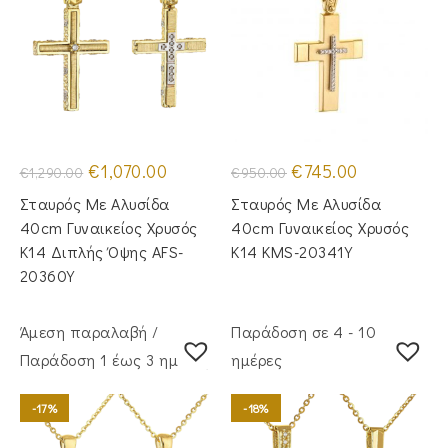
Original
Η
Original
Η
€
1,070.00
€
745.00
€
1,290.00
€
950.00
price
τρέχουσα
price
τρέχουσα
was:
τιμή
was:
τιμή
Σταυρός Με Αλυσίδα
Σταυρός Με Αλυσίδα
€1,290.00.
είναι:
€950.00.
είναι:
€1,070.00.
€745.00.
40cm Γυναικείος Χρυσός
40cm Γυναικείος Χρυσός
Κ14 Διπλής Όψης AFS-
Κ14 KMS-20341Y
20360Y
Άμεση παραλαβή /
Παράδοση σε 4 - 10
Παράδoση 1 έως 3 ημέρες
ημέρες
-17%
-18%