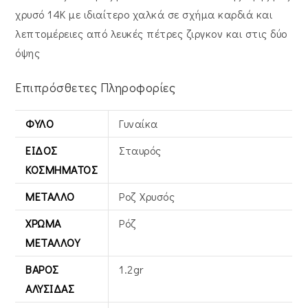
χρυσό 14K με ιδιαίτερο χαλκά σε σχήμα καρδιά και
λεπτομέρειες από λευκές πέτρες ζιργκον και στις δύο
όψης
Επιπρόσθετες Πληροφορίες
ΦΎΛΟ
Γυναίκα
ΕΊΔΟΣ
Σταυρός
ΚΟΣΜΉΜΑΤΟΣ
ΜΈΤΑΛΛΟ
Ροζ Χρυσός
ΧΡΏΜΑ
Ρόζ
ΜΕΤΆΛΛΟΥ
ΒΆΡΟΣ
1.2gr
ΑΛΥΣΊΔΑΣ