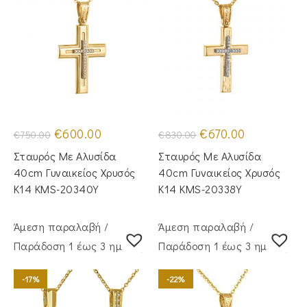
Original
Η
Original
Η
€
600.00
€
670.00
€
750.00
€
830.00
price
τρέχουσα
price
τρέχουσα
was:
τιμή
was:
τιμή
Σταυρός Με Αλυσίδα
Σταυρός Με Αλυσίδα
€750.00.
είναι:
€830.00.
είναι:
€600.00.
€670.00.
40cm Γυναικείος Χρυσός
40cm Γυναικείος Χρυσός
Κ14 KMS-20340Y
Κ14 KMS-20338Y
Άμεση παραλαβή /
Άμεση παραλαβή /
Παράδoση 1 έως 3 ημέρες
Παράδoση 1 έως 3 ημέρες
-17%
-22%