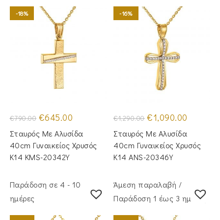
-18%
-16%
Original
Η
Original
Η
€
645.00
€
1,090.00
€
790.00
€
1,290.00
price
τρέχουσα
price
τρέχουσα
was:
τιμή
was:
τιμή
Σταυρός Με Αλυσίδα
Σταυρός Mε Aλυσίδα
€790.00.
είναι:
€1,290.00.
είναι:
€645.00.
€1,090.00
40cm Γυναικείος Χρυσός
40cm Γυναικείος Χρυσός
Κ14 KMS-20342Y
Κ14 ANS-20346Y
Παράδοση σε 4 - 10
Άμεση παραλαβή /
ημέρες
Παράδoση 1 έως 3 ημέρες