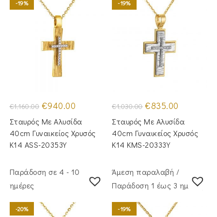
-19%
-19%
Original
Η
Original
Η
€
940.00
€
835.00
€
1,160.00
€
1,030.00
price
τρέχουσα
price
τρέχουσα
was:
τιμή
was:
τιμή
Σταυρός Με Αλυσίδα
Σταυρός Mε Aλυσίδα
€1,160.00.
είναι:
€1,030.00.
είναι:
€940.00.
€835.00.
40cm Γυναικείος Χρυσός
40cm Γυναικείος Χρυσός
Κ14 ASS-20353Y
Κ14 KMS-20333Y
Παράδοση σε 4 - 10
Άμεση παραλαβή /
ημέρες
Παράδoση 1 έως 3 ημέρες
-20%
-19%