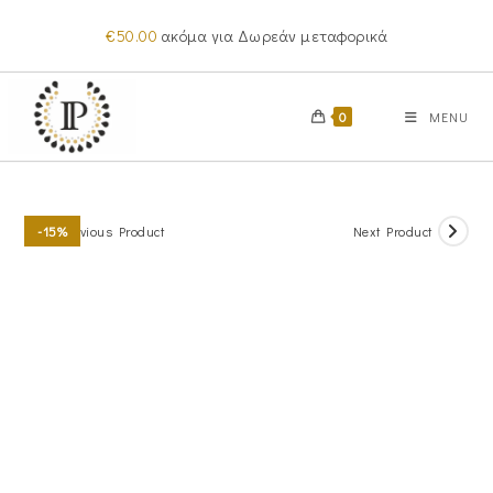
Skip
€
50.00
ακόμα για Δωρεάν μεταφορικά
to
content
0
MENU
Previous Product
Next Product
-15%