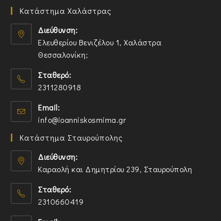
Κατάστημα Χαλάστρας
Διεύθυνση:
Ελευθερίου Βενιζέλου 1, Χαλάστρα
Θεσσαλονίκη;
O
Σταθερό:
p
2311280918
e
n
O
Email:
s
p
O
info@ioanniskosmima.gr
i
e
p
n
n
Κατάστημα Σταυρούπολης
e
a
s
n
n
i
Διεύθυνση:
s
e
n
Καραολή και Δημητρίου 239, Σταυρούπολη
i
w
y
O
n
t
o
Σταθερό:
p
y
a
u
2310660419
e
o
b
r
n
O
u
a