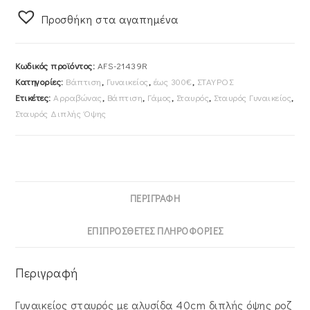
40cm
Προσθήκη στα αγαπημένα
Διπλής
Όψης
Ροζ
Κωδικός προϊόντος:
AFS-21439R
Χρυσό
Κατηγορίες:
Βάπτιση
,
Γυναικείος
,
έως 300€
,
ΣΤΑΥΡΟΣ
14K
Ετικέτες:
Αρραβώνας
,
Βάπτιση
,
Γάμος
,
Σταυρός
,
Σταυρός Γυναικείος
,
Με
Σταυρός Διπλής Όψης
Λευκές
Πέτρες
Ζιργκον
AFS-
21439R
ΠΕΡΙΓΡΑΦΉ
ποσότητα
ΕΠΙΠΡΌΣΘΕΤΕΣ ΠΛΗΡΟΦΟΡΊΕΣ
Περιγραφή
Γυναικείος σταυρός με αλυσίδα 40cm διπλής όψης ροζ