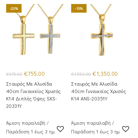
-23%
-13%
Original
Η
Original
Η
€
755.00
€
1,350.00
€
975.00
€
1,550.00
price
τρέχουσα
price
τρέχουσα
was:
τιμή
was:
τιμή
Σταυρός Με Αλυσίδα
Σταυρός Με Αλυσίδα
€975.00.
είναι:
€1,550.00.
είναι:
€755.00.
€1,350.00
40cm Γυναικείος Χρυσός
40cm Γυναικείος Χρυσός
Κ14 Διπλής Όψης SXS-
Κ14 ANS-20351Y
20331Y
Άμεση παραλαβή /
Άμεση παραλαβή /
Παράδoση 1 έως 3 ημέρες
Παράδoση 1 έως 3 ημέρες