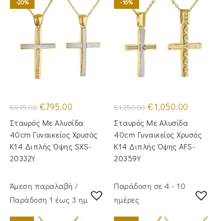
-20%
-16%
Original
Η
Original
Η
€
795.00
€
1,050.00
€
995.00
€
1,250.00
price
τρέχουσα
price
τρέχουσα
was:
τιμή
was:
τιμή
Σταυρός Με Αλυσίδα
Σταυρός Με Αλυσίδα
€995.00.
είναι:
€1,250.00.
είναι:
€795.00.
€1,050.00
40cm Γυναικείος Χρυσός
40cm Γυναικείος Χρυσός
Κ14 Διπλής Όψης SXS-
Κ14 Διπλής Όψης AFS-
20332Y
20359Y
Άμεση παραλαβή /
Παράδοση σε 4 - 10
Παράδoση 1 έως 3 ημέρες
ημέρες