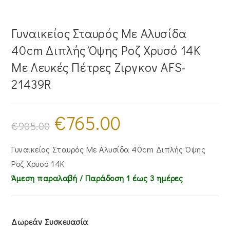
Γυναικείος Σταυρός Με Αλυσίδα
40cm Διπλής Όψης Ροζ Χρυσό 14K
Με Λευκές Πέτρες Ζιργκον AFS-
21439R
€
765.00
Original
Η
price
τρέχουσα
€
905.00
was:
τιμή
€905.00.
είναι:
€765.00.
Γυναικείος Σταυρός Με Αλυσίδα 40cm Διπλής Όψης
Ροζ Χρυσό 14K
Άμεση παραλαβή / Παράδoση 1 έως 3 ημέρες
Δωρεάν Συσκευασία