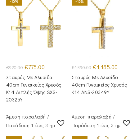
-16%
-15%
Original
Η
Original
Η
€
775.00
€
1,185.00
€
920.00
€
1,390.00
price
τρέχουσα
price
τρέχουσα
was:
τιμή
was:
τιμή
Σταυρός Με Αλυσίδα
Σταυρός Mε Aλυσίδα
€920.00.
είναι:
€1,390.00.
είναι:
€775.00.
€1,185.00.
40cm Γυναικείος Χρυσός
40cm Γυναικείος Χρυσός
Κ14 Διπλής Όψης SXS-
Κ14 ANS-20349Y
20325Y
Άμεση παραλαβή /
Άμεση παραλαβή /
Παράδoση 1 έως 3 ημέρες
Παράδoση 1 έως 3 ημέρες