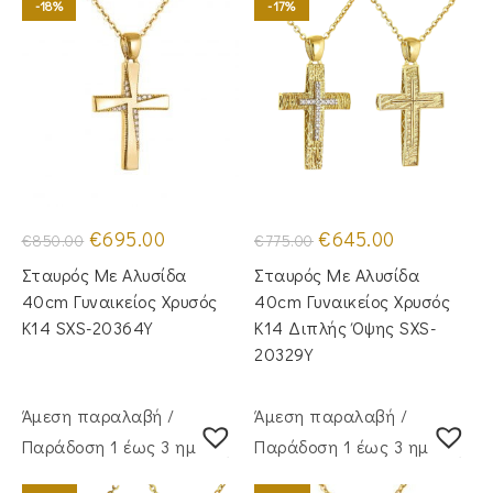
-18%
-17%
Original
Η
Original
Η
€
695.00
€
645.00
€
850.00
€
775.00
price
τρέχουσα
price
τρέχουσα
was:
τιμή
was:
τιμή
Σταυρός Με Αλυσίδα
Σταυρός Με Αλυσίδα
€850.00.
είναι:
€775.00.
είναι:
€695.00.
€645.00.
40cm Γυναικείος Χρυσός
40cm Γυναικείος Χρυσός
Κ14 SXS-20364Y
Κ14 Διπλής Όψης SXS-
20329Y
Άμεση παραλαβή /
Άμεση παραλαβή /
Παράδoση 1 έως 3 ημέρες
Παράδoση 1 έως 3 ημέρες