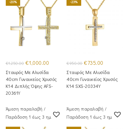
-20%
-23%
Original
Η
Original
Η
€
1,000.00
€
735.00
€
1,250.00
€
950.00
price
τρέχουσα
price
τρέχουσα
was:
τιμή
was:
τιμή
Σταυρός Με Αλυσίδα
Σταυρός Mε Aλυσίδα
€1,250.00.
είναι:
€950.00.
είναι:
€1,000.00.
€735.00.
40cm Γυναικείος Χρυσός
40cm Γυναικείος Χρυσός
Κ14 Διπλής Όψης AFS-
Κ14 SXS-20334Y
20361Y
Άμεση παραλαβή /
Άμεση παραλαβή /
Παράδoση 1 έως 3 ημέρες
Παράδoση 1 έως 3 ημέρες