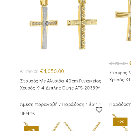
O
€
1,200.00
p
Original
Η
€
1,050.00
€
1,250.00
Σταυρός M
price
τρέχουσα
€
was:
τιμή
Χρυσός Κ
Σταυρός Με Αλυσίδα 40cm Γυναικείος
€1,250.00.
είναι:
€1,050.00.
Χρυσός Κ14 Διπλής Όψης AFS-20359Y
Άμεση παραλαβή / Παράδoση 1 έως 3
Παράδοση 
ημέρες
-17%
-23%