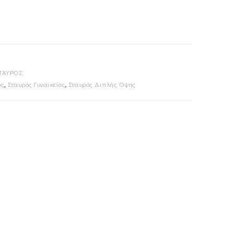
ΤΑΥΡΟΣ
ός
,
Σταυρός Γυναικείος
,
Σταυρός Διπλής Όψης