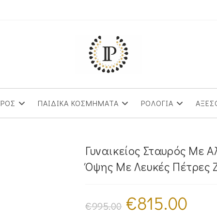
ΥΡΟΣ
ΠΑΙΔΙΚΑ ΚΟΣΜΗΜΑΤΑ
ΡΟΛΟΓΙΑ
ΑΞΕΣ
Γυναικείος Σταυρός Με 
Όψης Με Λευκές Πέτρες 
€
815.00
Original
Η
price
τρέχουσ
€
995.00
was:
τιμή