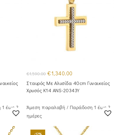
Original
Η
€
1,340.00
€
1,590.00
price
τρέχουσα
was:
τιμή
ναικείος
Σταυρός Με Αλυσίδα 40cm Γυναικείος
€1,590.00.
είναι:
€1,340.00.
Χρυσός Κ14 ANS-20343Y
 1 έως 3
Άμεση παραλαβή / Παράδoση 1 έως 3
ημέρες
-12%