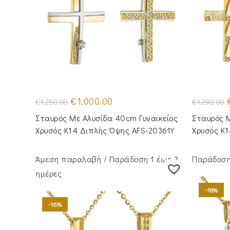
Original
Η
O
€
1,000.00
€
1,250.00
€
1,290.00
price
τρέχουσα
p
was:
τιμή
Σταυρός Με Αλυσίδα 40cm Γυναικείος
Σταυρός M
€1,250.00.
είναι:
€
€1,000.00.
Χρυσός Κ14 Διπλής Όψης AFS-20361Y
Χρυσός Κ
Άμεση παραλαβή / Παράδoση 1 έως 3
Παράδοση 
ημέρες
-18%
-16%