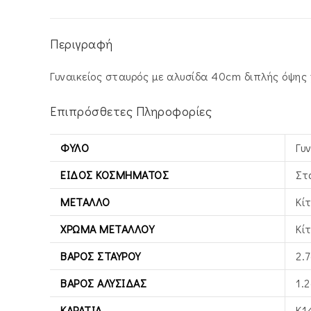
Περιγραφή
Γυναικείος σταυρός με αλυσίδα 40cm διπλής όψης 
Επιπρόσθετες Πληροφορίες
ΦΎΛΟ
Γυ
ΕΊΔΟΣ ΚΟΣΜΉΜΑΤΟΣ
Στ
ΜΈΤΑΛΛΟ
Κί
ΧΡΏΜΑ ΜΕΤΆΛΛΟΥ
Κί
ΒΆΡΟΣ ΣΤΑΥΡΟΎ
2.7
ΒΆΡΟΣ ΑΛΥΣΊΔΑΣ
1.2
ΚΑΡΆΤΙΑ
Κ1