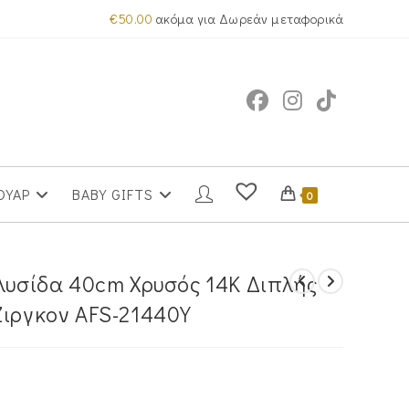
€
50.00
ακόμα για Δωρεάν μεταφορικά
ΟΥΑΡ
BABY GIFTS
0
Αλυσίδα 40cm Χρυσός 14K Διπλής
Ζιργκον AFS-21440Y
α