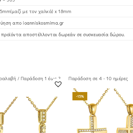
,5mm(μαζί με τον χαλκά) x 18mm
γύηση απο ioanniskosmima.gr
 προϊόντα αποστέλλονται δωρεάν σε συσκευασία δώρου.
ραλαβή / Παράδoση 1 έως 3
Παράδοση σε 4 - 10 ημέρες
-15%