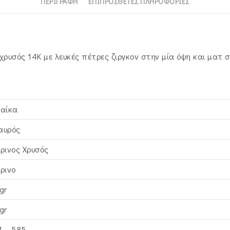
ΠΕΡΙΓΡΑΦΉ
ΕΠΙΠΡΌΣΘΕΤΕΣ ΠΛΗΡΟΦΟΡΊΕΣ
χρυσός 14K με λευκές πέτρες ζιργκον στην μία όψη και ματ 
ναίκα
αυρός
τρινος Xρυσός
τρινο
gr
gr
4 – 585