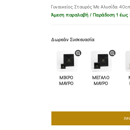
€995.00.
είναι:
€815.00.
Γυναικείος Σταυρός Με Αλυσίδα 40c
Άμεση παραλαβή / Παράδoση 1 έως 
Δωρεάν Συσκευασία
ΜΙΚΡΟ
ΜΕΓΑΛΟ
ΜΑΥΡΟ
ΜΑΥΡΟ
Γυναικείος
Σταυρός
ΠΡ
Με