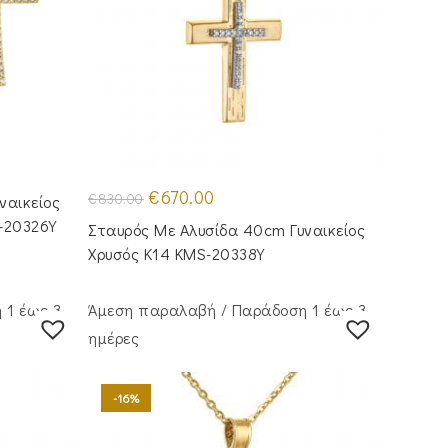
Original
Η
€
670.00
€
830.00
ναικείος
price
τρέχουσα
was:
τιμή
-20326Y
Σταυρός Με Αλυσίδα 40cm Γυναικείος
€830.00.
είναι:
€670.00.
Χρυσός Κ14 KMS-20338Y
 1 έως 3
Άμεση παραλαβή / Παράδoση 1 έως 3
ημέρες
-16%