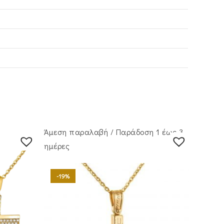
Άμεση παραλαβή / Παράδoση 1 έως 3
ημέρες
-19%