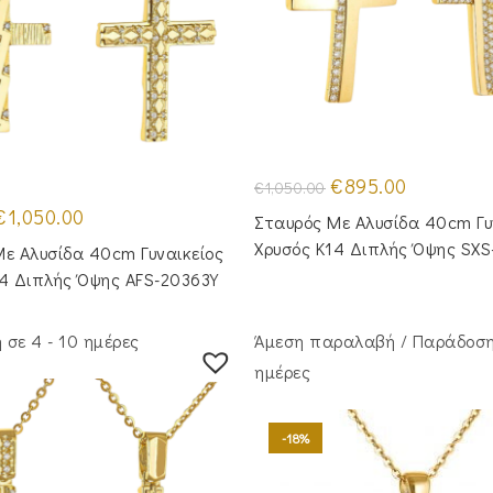
Original
Η
€
895.00
€
1,050.00
price
τρέχουσα
riginal
Η
was:
τιμή
€
1,050.00
Σταυρός Με Αλυσίδα 40cm Γυ
rice
τρέχουσα
€1,050.00.
είναι:
was:
τιμή
€895.00.
Χρυσός Κ14 Διπλής Όψης SXS
ε Aλυσίδα 40cm Γυναικείος
1,290.00.
είναι:
€1,050.00.
14 Διπλής Όψης AFS-20363Y
σε 4 - 10 ημέρες
Άμεση παραλαβή / Παράδoση
ημέρες
-18%