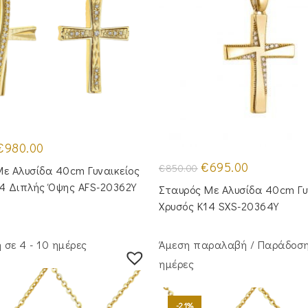
riginal
Η
€
980.00
rice
τρέχουσα
was:
τιμή
Original
Η
€
695.00
€
850.00
ε Aλυσίδα 40cm Γυναικείος
1,200.00.
είναι:
price
τρέχουσα
€980.00.
was:
τιμή
14 Διπλής Όψης AFS-20362Y
Σταυρός Με Αλυσίδα 40cm Γυ
€850.00.
είναι:
€695.00.
Χρυσός Κ14 SXS-20364Y
σε 4 - 10 ημέρες
Άμεση παραλαβή / Παράδoση
ημέρες
-21%