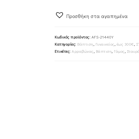
Αλυσίδα
40cm
Προσθήκη στα αγαπημένα
Χρυσός
14K
Διπλής
Κωδικός προϊόντος:
AFS-21440Y
Όψης
Κατηγορίες:
Βάπτιση
,
Γυναικείος
,
έως 300€
,
Σ
Με
Ετικέτες:
Αρραβώνας
,
Βάπτιση
,
Γάμος
,
Σταυρ
Λευκές
Πέτρες
Ζιργκον
AFS-
21440Y
ποσότητα