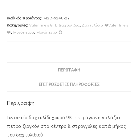
Πέτρα
Ζιργκόν
Κωδικός προϊόντος:
MSD-924872Υ
Στο
Κατηγορίες:
Valentine's Gift
,
Δαχτυλίδια
,
Δαχτυλίδια ❤️Valentine's
Κέντρο
❤️
,
Μονόπετρα
,
Μονόπετρα 💍
&
Στρόγγυλες
Κατά
Μήκος
Του
ΠΕΡΙΓΡΑΦΉ
Δαχτυλιδιού
MSD-
ΕΠΙΠΡΌΣΘΕΤΕΣ ΠΛΗΡΟΦΟΡΊΕΣ
924872Υ
ποσότητα
Περιγραφή
Γυναικείο δαχτυλίδι χρυσό 9Κ τετράγωνη γαλάζια
πέτρα ζιργκόν στο κέντρο & στρόγγυλες κατά μήκος
του δαχτυλιδιού