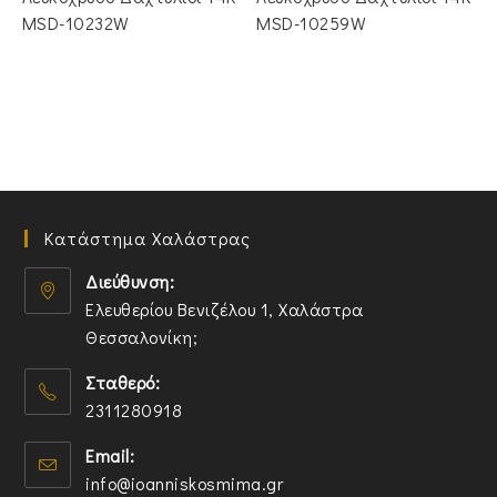
€500.00.
είναι:
€440.00.
είναι:
€410.00.
€350.00.
MSD-10232W
MSD-10259W
Κατάστημα Χαλάστρας
Διεύθυνση:
Ελευθερίου Βενιζέλου 1, Χαλάστρα
Θεσσαλονίκη;
O
Σταθερό:
p
2311280918
e
n
O
Email:
s
p
O
info@ioanniskosmima.gr
i
e