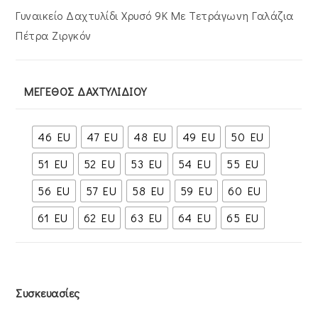
€275.00.
Γυναικείο Δαχτυλίδι Χρυσό 9Κ Με Τετράγωνη Γαλάζια
Πέτρα Ζιργκόν
ΜΈΓΕΘΟΣ ΔΑΧΤΥΛΙΔΙΟΎ
46 EU
47 EU
48 EU
49 EU
50 EU
51 EU
52 EU
53 EU
54 EU
55 EU
56 EU
57 EU
58 EU
59 EU
60 EU
61 EU
62 EU
63 EU
64 EU
65 EU
Συσκευασίες