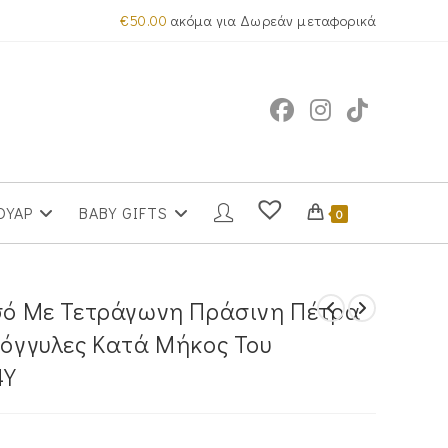
€
50.00
ακόμα για Δωρεάν μεταφορικά
ΟΥΑΡ
BABY GIFTS
0
υσό Με Τετράγωνη Πράσινη Πέτρα
ρόγγυλες Κατά Μήκος Του
4Υ