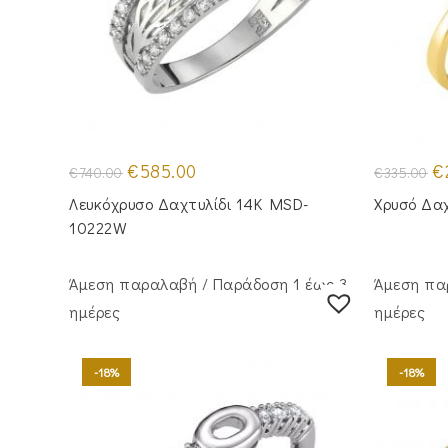
Original
Η
Or
€
585.00
€
€
740.00
€
335.00
price
τρέχουσα
pr
was:
τιμή
wa
Λευκόχρυσο Δαχτυλίδι 14K MSD-
Χρυσό Δα
€740.00.
είναι:
€3
€585.00.
10222W
Άμεση παραλαβή / Παράδoση 1 έως 3
Άμεση πα
ημέρες
ημέρες
-18%
-18%