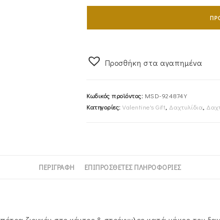
Γυναικείο
Δαχτυλίδι
ΠΡ
Χρυσό
Με
Τετράγωνη
Προσθήκη στα αγαπημένα
Πράσινη
Πέτρα
Ζιργκόν
Κωδικός προϊόντος:
MSD-924874Υ
Στο
Κατηγορίες:
Valentine's Gift
,
Δαχτυλίδια
,
Δαχτ
Κέντρο
&
Στρόγγυλες
Κατά
Μήκος
ΠΕΡΙΓΡΑΦΉ
ΕΠΙΠΡΌΣΘΕΤΕΣ ΠΛΗΡΟΦΟΡΊΕΣ
Του
Δαχτυλιδιού
MSD-
924874Υ
πέτρα ζιργκόν στο κέντρο & στρόγγυλες κατά μήκος του δαχ