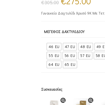
€
275.00
price
τρέχουσ
€
305.00
was:
τιμή
€305.00.
είναι:
€275.00.
Γυναικείο Δαχτυλίδι Χρυσό 9Κ Με Τ
ΜΈΓΕΘΟΣ ΔΑΧΤΥΛΙΔΙΟΎ
46 EU
47 EU
48 EU
49 E
55 EU
56 EU
57 EU
58 E
64 EU
65 EU
Συσκευασίες