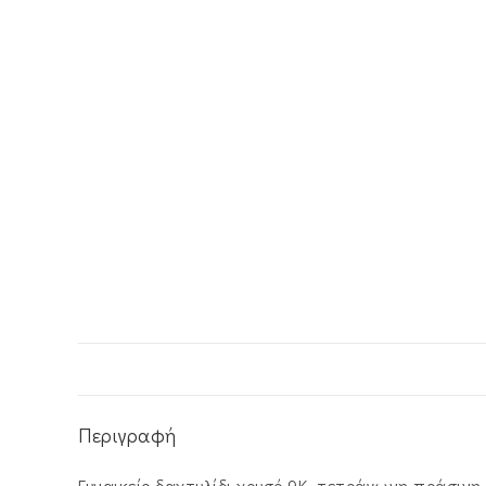
Περιγραφή
Γυναικείο δαχτυλίδι χρυσό 9Κ τετράγωνη πράσινη 