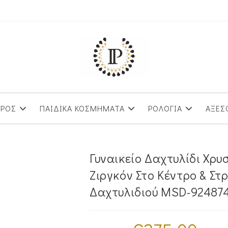
ΥΡΟΣ
ΠΑΙΔΙΚΑ ΚΟΣΜΗΜΑΤΑ
ΡΟΛΟΓΙΑ
ΑΞΕΣ
Γυναικείο Δαχτυλίδι Χρ
Ζιργκόν Στο Κέντρο & Στ
Δαχτυλιδιού MSD-92487
Original
Η