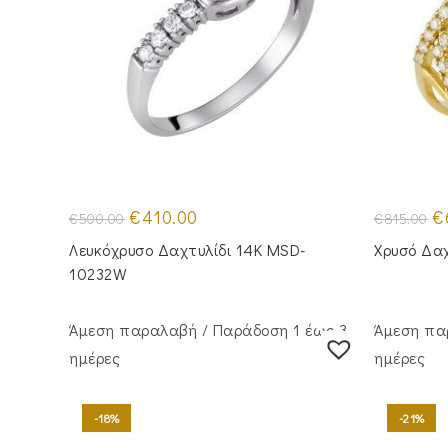
Original
Η
Or
€
410.00
€
€
500.00
€
815.00
price
τρέχουσα
pr
was:
τιμή
wa
Λευκόχρυσο Δαχτυλίδι 14Κ MSD-
Χρυσό Δα
€500.00.
είναι:
€8
€410.00.
10232W
Άμεση παραλαβή / Παράδoση 1 έως 3
Άμεση πα
ημέρες
ημέρες
-18%
-21%