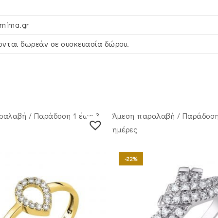
smima.gr
νται δωρεάν σε συσκευασία δώρου.
ραλαβή / Παράδoση 1 έως 3
Άμεση παραλαβή / Παράδoση
ημέρες
-22%