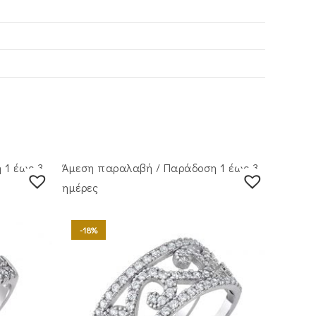
 1 έως 3
Άμεση παραλαβή / Παράδoση 1 έως 3
ημέρες
-18%