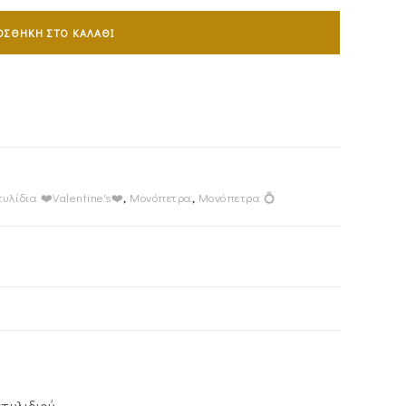
ΟΣΘΉΚΗ ΣΤΟ ΚΑΛΆΘΙ
υλίδια ❤️Valentine's❤️
,
Μονόπετρα
,
Μονόπετρα 💍
τυλιδιού