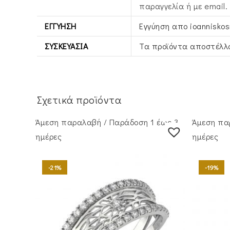
παραγγελία ή με email.
ΕΓΓΎΗΣΗ
Εγγύηση απο ioannisko
ΣΥΣΚΕΥΑΣΊΑ
Τα προϊόντα αποστέλλο
Σχετικά προϊόντα
Άμεση παραλαβή / Παράδoση 1 έως 3
Άμεση πα
ημέρες
ημέρες
-21%
-19%