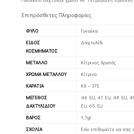
Επιπρόσθετες Πληροφορίες
ΦΎΛΟ
Γυναίκα
ΕΊΔΟΣ
Δαχτυλίδι
ΚΟΣΜΉΜΑΤΟΣ
ΜΈΤΑΛΛΟ
Κίτρινος Xρυσός
ΧΡΏΜΑ ΜΕΤΆΛΛΟΥ
Κίτρινο
ΚΑΡΆΤΙΑ
Κ9 – 375
ΜΈΓΕΘΟΣ
46 EU, 47 EU, 48 EU, 49
ΔΑΧΤΥΛΙΔΙΟΎ
EU, 65 EU
ΒΆΡΟΣ
1,7gr
ΣΧΌΛΙΑ
Εάν επιθυμείτε να σας