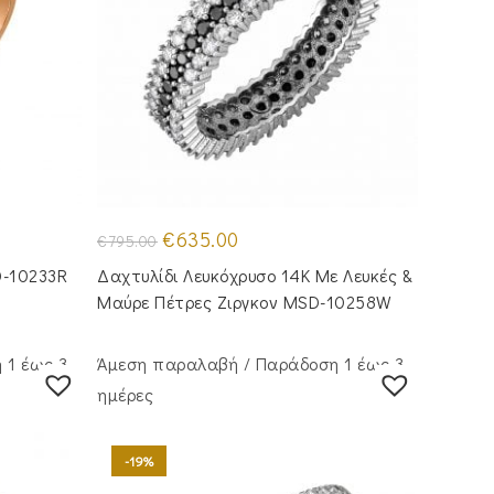
Original
Η
€
635.00
€
795.00
price
τρέχουσα
was:
τιμή
D-10233R
Δαχτυλίδι Λευκόχρυσο 14K Με Λευκές &
€795.00.
είναι:
€635.00.
Μαύρε Πέτρες Ζιργκον MSD-10258W
 1 έως 3
Άμεση παραλαβή / Παράδoση 1 έως 3
ημέρες
-19%