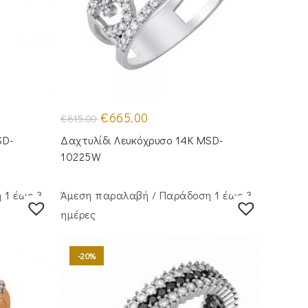
Original
Η
€
665.00
€
815.00
price
τρέχουσα
was:
τιμή
SD-
Δαχτυλίδι Λευκόχρυσο 14Κ MSD-
€815.00.
είναι:
€665.00.
10225W
 1 έως 3
Άμεση παραλαβή / Παράδoση 1 έως 3
ημέρες
-20%