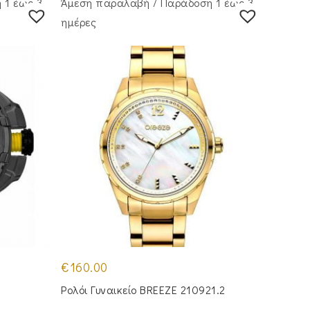
 1 έως 3
Άμεση παραλαβή / Παράδoση 1 έως 3
ημέρες
€
160.00
Ρολόι Γυναικείο BREEZE 210921.2