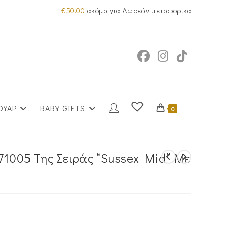
€
50.00
ακόμα για Δωρεάν μεταφορικά
ΟΥΑΡ
BABY GIFTS
0
71005 Της Σειράς “Sussex Mid” Με