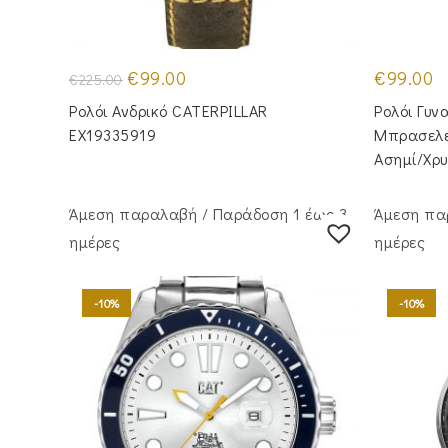
Original
Η
€
99.00
€
99.00
€
225.00
price
τρέχουσα
was:
τιμή
Ρολόι Ανδρικό CATERPILLAR
Ρολόι Γυν
€225.00.
είναι:
€99.00.
EX19335919
Μπρασελέ
Ασημί/Χρ
Άμεση παραλαβή / Παράδoση 1 έως 3
Άμεση πα
ημέρες
ημέρες
-10%
-10%