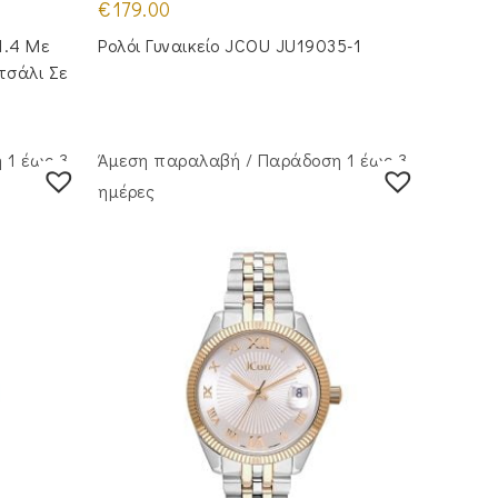
€
179.00
1.4 Με
Ρολόι Γυναικείο JCOU JU19035-1
τσάλι Σε
 1 έως 3
Άμεση παραλαβή / Παράδoση 1 έως 3
ημέρες