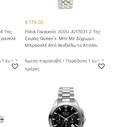
€
179.00
04 Της
Ρολόι Γυναικείο JCOU JU17031-2 Της
πρασελέ
Σειράς Queen’s Mini Με Δίχρωμο
Μπρασελέ Από Ανοξείδωτο Ατσάλι
 1 έως 3
Άμεση παραλαβή / Παράδoση 1 έως 3
ημέρες