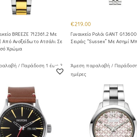
€
219.00
αικείο BREEZE 712361.2 Με
Γυναικείο Ρολόι GANT G1360
 Από Ανοξείδωτο Ατσάλι Σε
Σειράς “Sussex” Με Ασημί Μ
υσό Χρώμα
ραλαβή / Παράδoση 1 έως 3
Άμεση παραλαβή / Παράδoση
ημέρες