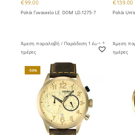
€
99.00
€
139.00
Ρολόι Γυναικείο LE DOM LD.1275-7
Ρολόι Un
Άμεση παραλαβή / Παράδoση 1 έως 3
Άμεση πα
ημέρες
ημέρες
-56%