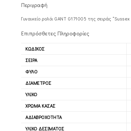
Περιγραφή
Γυναικείο ρολόι GANT G171005 της σειράς “Sussex
Επιπρόσθετες Πληροφορίες
ΚΩΔΙΚΌΣ
ΣΕΙΡΆ
ΦΎΛΟ
ΔΙΆΜΕΤΡΟΣ
ΥΛΙΚΌ
ΧΡΏΜΑ ΚΆΣΑΣ
ΑΔΙΑΒΡΟΧΌΤΗΤΑ
ΥΛΙΚΌ ΔΕΣΊΜΑΤΟΣ