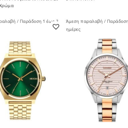
 Χρώμα
ραλαβή / Παράδoση 1 έως 3
Άμεση παραλαβή / Παράδoση
ημέρες