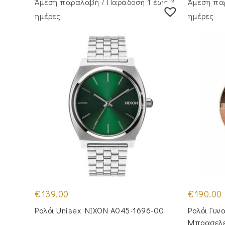
Άμεση παραλαβή / Παράδoση 1 έως 3
Άμεση πα
ημέρες
ημέρες
€
139.00
€
190.00
Ρολόι Unisex NIXON A045-1696-00
Ρολόι Γυν
Μπρασελέ