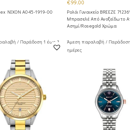
€
99.00
isex NIXON A045-1919-00
Ρολόι Γυναικείο BREEZE 71236
Μπρασελέ Από Ανοξείδωτο Α
Ασημί/Rosegold Χρώμα
ραλαβή / Παράδoση 1 έως 3
Άμεση παραλαβή / Παράδoση
ημέρες