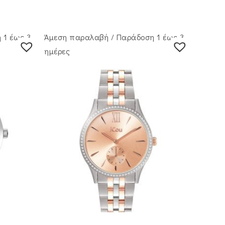
 1 έως 3
Άμεση παραλαβή / Παράδoση 1 έως 3
ημέρες