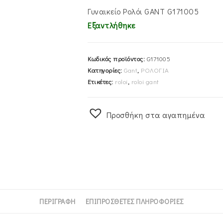
Γυναικείο Ρολόι GANT G171005
Εξαντλήθηκε
Κωδικός προϊόντος:
G171005
Κατηγορίες:
Gant
,
ΡΟΛΟΓΙΑ
Ετικέτες:
roloi
,
roloi gant
Προσθήκη στα αγαπημένα
ΠΕΡΙΓΡΑΦΉ
ΕΠΙΠΡΌΣΘΕΤΕΣ ΠΛΗΡΟΦΟΡΊΕΣ