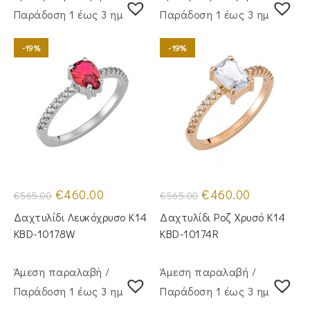
Παράδoση 1 έως 3 ημέρες
Παράδoση 1 έως 3 ημέρες
-19%
-19%
Original
Η
Original
Η
€
460.00
€
460.00
€
565.00
€
565.00
price
τρέχουσα
price
τρέχουσα
was:
τιμή
was:
τιμή
Δαχτυλίδι Λευκόχρυσο Κ14
Δαχτυλίδι Ροζ Χρυσό Κ14
€565.00.
είναι:
€565.00.
είναι:
€460.00.
€460.00.
KBD-10178W
KBD-10174R
Άμεση παραλαβή /
Άμεση παραλαβή /
Παράδoση 1 έως 3 ημέρες
Παράδoση 1 έως 3 ημέρες