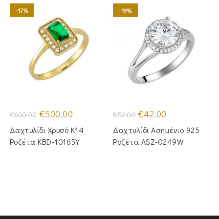
-17%
-19%
Original
Η
Original
Η
€
500.00
€
42.00
€
600.00
€
52.00
price
τρέχουσα
price
τρέχουσα
was:
τιμή
was:
τιμή
Δαχτυλίδι Χρυσό Κ14
Δαχτυλίδι Ασημένιο 925
€600.00.
είναι:
€52.00.
είναι:
€500.00.
€42.00.
Ροζέτα KBD-10165Y
Ροζέτα ASZ-0249W