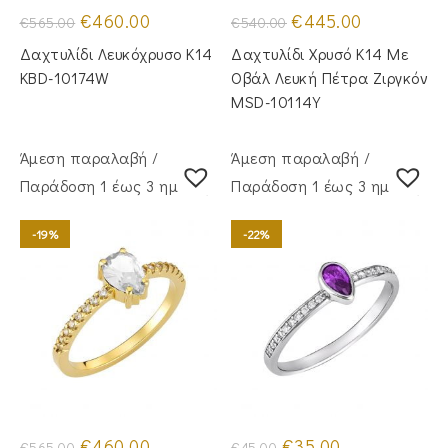
Original
Η
Original
Η
€
460.00
€
445.00
€
565.00
€
540.00
price
τρέχουσα
price
τρέχουσα
was:
τιμή
was:
τιμή
Δαχτυλίδι Λευκόχρυσο Κ14
Δαχτυλίδι Χρυσό Κ14 Με
€565.00.
είναι:
€540.00.
είναι:
€460.00.
€445.00.
KBD-10174W
Οβάλ Λευκή Πέτρα Ζιργκόν
MSD-10114Y
Άμεση παραλαβή /
Άμεση παραλαβή /
Παράδoση 1 έως 3 ημέρες
Παράδoση 1 έως 3 ημέρες
-19%
-22%
Original
Η
Original
Η
€
460.00
€
35.00
€
565.00
€
45.00