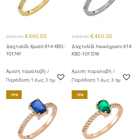
Original
Η
Original
Η
€
460.00
€
460.00
€
565.00
€
565.00
price
τρέχουσα
price
τρέχουσα
was:
τιμή
was:
τιμή
Δαχτυλίδι Χρυσό Κ14 KBD-
Δαχτυλίδι Λευκόχρυσο Κ14
€565.00.
είναι:
€565.00.
είναι:
€460.00.
€460.00.
10174Y
KBD-10172W
Άμεση παραλαβή /
Άμεση παραλαβή /
Παράδoση 1 έως 3 ημέρες
Παράδoση 1 έως 3 ημέρες
-19%
-19%