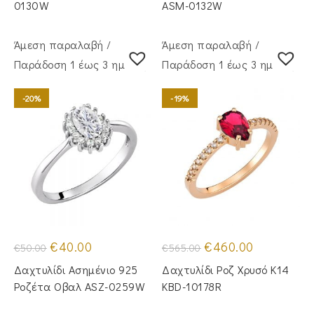
0130W
ASM-0132W
Άμεση παραλαβή /
Άμεση παραλαβή /
Παράδoση 1 έως 3 ημέρες
Παράδoση 1 έως 3 ημέρες
-20%
-19%
Original
Η
Original
Η
€
40.00
€
460.00
€
50.00
€
565.00
price
τρέχουσα
price
τρέχουσα
was:
τιμή
was:
τιμή
Δαχτυλίδι Ασημένιο 925
Δαχτυλίδι Ροζ Χρυσό Κ14
€50.00.
είναι:
€565.00.
είναι:
€40.00.
€460.00.
Ροζέτα Οβαλ ASZ-0259W
KBD-10178R