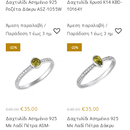
Δαχτυλίδι Ασημένιο 925
Δαχτυλίδι Χρυσό Κ14 KBD-
€55.00.
είναι:
€600.00.
είναι:
€44.00.
€500.00.
Ροζέτα Δάκρυ ASZ-1055W
10164Y
Άμεση παραλαβή /
Άμεση παραλαβή /
Παράδoση 1 έως 3 ημέρες
Παράδoση 1 έως 3 ημέρες
-22%
-22%
Original
Η
Original
Η
€
35.00
€
35.00
€
45.00
€
45.00
price
τρέχουσα
price
τρέχουσα
was:
τιμή
was:
τιμή
Δαχτυλίδι Ασημένιο 925
Δαχτυλίδι Ασημένιο 925
€45.00.
είναι:
€45.00.
είναι:
€35.00.
€35.00.
Με Λαδί Πέτρα ASM-
Με Λαδί Πέτρα Δάκρυ