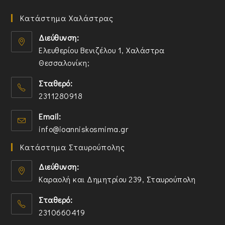
Κατάστημα Χαλάστρας
Διεύθυνση:
Ελευθερίου Βενιζέλου 1, Χαλάστρα
Θεσσαλονίκη;
O
Σταθερό:
p
2311280918
e
n
O
Email:
s
p
O
info@ioanniskosmima.gr
i
e
p
n
n
Κατάστημα Σταυρούπολης
e
a
s
n
n
i
Διεύθυνση:
s
e
n
Καραολή και Δημητρίου 239, Σταυρούπολη
i
w
y
O
n
t
o
Σταθερό:
p
y
a
u
2310660419
e
o
b
r
n
O