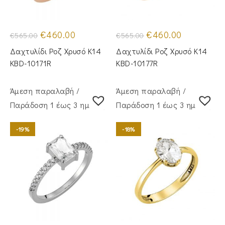
Original
Η
Original
Η
€
460.00
€
460.00
€
565.00
€
565.00
price
τρέχουσα
price
τρέχουσα
was:
τιμή
was:
τιμή
Δαχτυλίδι Ροζ Χρυσό Κ14
Δαχτυλίδι Ροζ Χρυσό Κ14
€565.00.
είναι:
€565.00.
είναι:
€460.00.
€460.00.
KBD-10171R
KBD-10177R
Άμεση παραλαβή /
Άμεση παραλαβή /
Παράδoση 1 έως 3 ημέρες
Παράδoση 1 έως 3 ημέρες
-19%
-18%