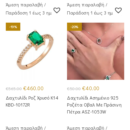
Άμεση παραλαβή /
Άμεση παραλαβή /
Παράδoση 1 έως 3 ημέρες
Παράδoση 1 έως 3 ημέρες
-19%
-20%
Original
Η
Original
Η
€
460.00
€
40.00
€
565.00
€
50.00
price
τρέχουσα
price
τρέχουσα
was:
τιμή
was:
τιμή
Δαχτυλίδι Ροζ Χρυσό Κ14
Δαχτυλίδι Ασημένιο 925
€565.00.
είναι:
€50.00.
είναι:
€460.00.
€40.00.
KBD-10172R
Ροζέτα Οβαλ Με Πράσινη
Πέτρα ASZ-1053W
Άμεση παραλαβή /
Άμεση παραλαβή /