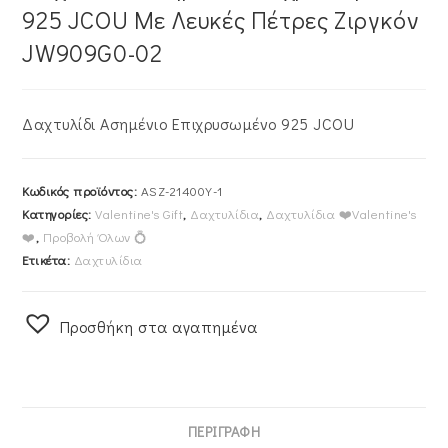
925 JCOU Με Λευκές Πέτρες Ζιργκόν
JW909G0-02
Δαχτυλίδι Ασημένιο Επιχρυσωμένο 925 JCOU
Κωδικός προϊόντος:
ASZ-21400Y-1
Κατηγορίες:
Valentine's Gift
,
Δαχτυλίδια
,
Δαχτυλίδια ❤️Valentine's
❤️
,
Προβολή Όλων 💍
Ετικέτα:
Δαχτυλίδια
Προσθήκη στα αγαπημένα
ΠΕΡΙΓΡΑΦΉ