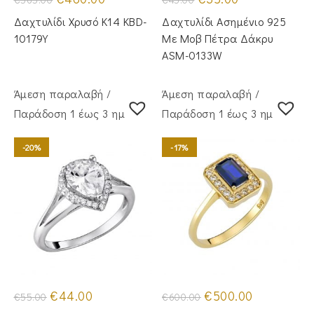
price
τρέχουσα
price
τρέχουσα
was:
τιμή
was:
τιμή
Δαχτυλίδι Χρυσό Κ14 KBD-
Δαχτυλίδι Ασημένιο 925
€565.00.
είναι:
€45.00.
είναι:
€460.00.
€35.00.
10179Y
Με Μοβ Πέτρα Δάκρυ
ASM-0133W
Άμεση παραλαβή /
Άμεση παραλαβή /
Παράδoση 1 έως 3 ημέρες
Παράδoση 1 έως 3 ημέρες
-20%
-17%
Original
Η
Original
Η
€
44.00
€
500.00
€
55.00
€
600.00
price
τρέχουσα
price
τρέχουσα
was:
τιμή
was:
τιμή