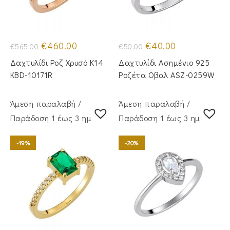
Original
Η
Original
Η
€
460.00
€
40.00
€
565.00
€
50.00
price
τρέχουσα
price
τρέχουσα
was:
τιμή
was:
τιμή
Δαχτυλίδι Ροζ Χρυσό Κ14
Δαχτυλίδι Ασημένιο 925
€565.00.
είναι:
€50.00.
είναι:
€460.00.
€40.00.
KBD-10171R
Ροζέτα Οβαλ ASZ-0259W
Άμεση παραλαβή /
Άμεση παραλαβή /
Παράδoση 1 έως 3 ημέρες
Παράδoση 1 έως 3 ημέρες
-19%
-20%