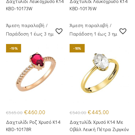
Δαχτυλίδι Λευκόχρυσο Κ14
Δαχτυλίδι Λευκόχρυσο Κ14
€565.00.
είναι:
€565.00.
είναι:
€460.00.
€460.00.
KBD-10173W
KBD-10176W
Άμεση παραλαβή /
Άμεση παραλαβή /
Παράδoση 1 έως 3 ημέρες
Παράδoση 1 έως 3 ημέρες
-19%
-18%
Original
Η
Original
Η
€
460.00
€
445.00
€
565.00
€
540.00
price
τρέχουσα
price
τρέχουσα
was:
τιμή
was:
τιμή
Δαχτυλίδι Ροζ Χρυσό Κ14
Δαχτυλίδι Χρυσό Κ14 Με
€565.00.
είναι:
€540.00.
είναι:
€460.00.
€445.00.
KBD-10178R
Οβάλ Λευκή Πέτρα Ζιργκόν