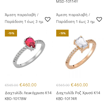
MSD-10114Y
Άμεση παραλαβή /
Άμεση παραλαβή /
Παράδoση 1 έως 3 ημέρες
Παράδoση 1 έως 3 ημέρες
-19%
-19%
Original
Η
Original
Η
€
460.00
€
460.00
€
565.00
€
565.00
price
τρέχουσα
price
τρέχουσα
was:
τιμή
was:
τιμή
Δαχτυλίδι Λευκόχρυσο Κ14
Δαχτυλίδι Ροζ Χρυσό Κ14
€565.00.
είναι:
€565.00.
είναι:
€460.00.
€460.00.
KBD-10178W
KBD-10174R