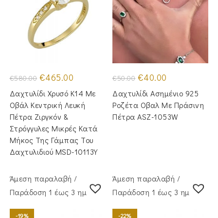
Original
Η
Original
Η
€
465.00
€
40.00
€
580.00
€
50.00
price
τρέχουσα
price
τρέχουσα
was:
τιμή
was:
τιμή
Δαχτυλίδι Χρυσό Κ14 Με
Δαχτυλίδι Ασημένιο 925
€580.00.
είναι:
€50.00.
είναι:
€465.00.
€40.00.
Οβάλ Κεντρική Λευκή
Ροζέτα Οβαλ Με Πράσινη
Πέτρα Ζιργκόν &
Πέτρα ASZ-1053W
Στρόγγυλες Μικρές Κατά
Μήκος Της Γάμπας Του
Δαχτυλιδιού MSD-10113Y
Άμεση παραλαβή /
Άμεση παραλαβή /
Παράδoση 1 έως 3 ημέρες
Παράδoση 1 έως 3 ημέρες
-19%
-22%