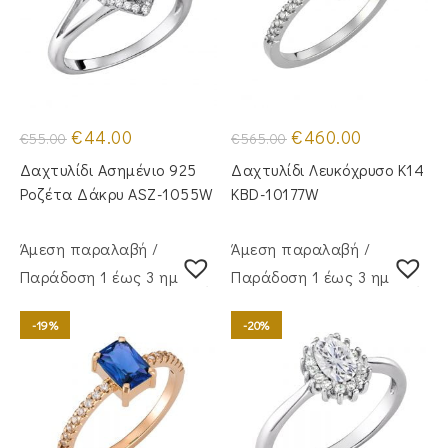
Original
Η
Original
Η
€
44.00
€
460.00
€
55.00
€
565.00
price
τρέχουσα
price
τρέχουσα
was:
τιμή
was:
τιμή
Δαχτυλίδι Ασημένιο 925
Δαχτυλίδι Λευκόχρυσο Κ14
€55.00.
είναι:
€565.00.
είναι:
€44.00.
€460.00.
Ροζέτα Δάκρυ ASZ-1055W
KBD-10177W
Άμεση παραλαβή /
Άμεση παραλαβή /
Παράδoση 1 έως 3 ημέρες
Παράδoση 1 έως 3 ημέρες
-19%
-20%