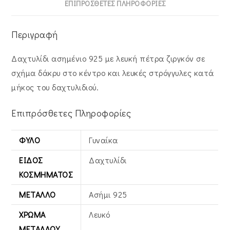
ΕΠΙΠΡΌΣΘΕΤΕΣ ΠΛΗΡΟΦΟΡΊΕΣ
ASZ-
21673W
Περιγραφή
ποσότητα
Δαχτυλίδι ασημένιο 925 με λευκή πέτρα ζιργκόν σε
σχήμα δάκρυ στο κέντρο και λευκές στρόγγυλες κατά
μήκος του δαχτυλιδιού.
Επιπρόσθετες Πληροφορίες
ΦΎΛΟ
Γυναίκα
ΕΊΔΟΣ
Δαχτυλίδι
ΚΟΣΜΉΜΑΤΟΣ
ΜΈΤΑΛΛΟ
Ασήμι 925
ΧΡΏΜΑ
Λευκό
ΜΕΤΆΛΛΟΥ