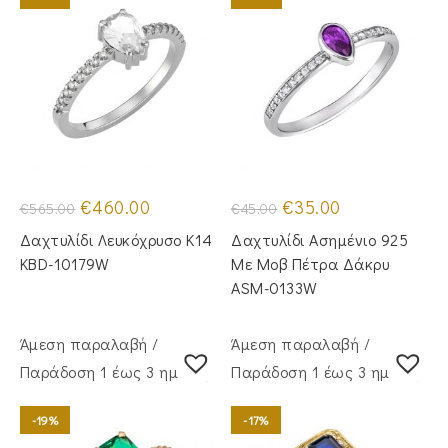
Original
Η
Original
Η
€
460.00
€
35.00
€
565.00
€
45.00
price
τρέχουσα
price
τρέχουσα
was:
τιμή
was:
τιμή
Δαχτυλίδι Λευκόχρυσο Κ14
Δαχτυλίδι Ασημένιο 925
€565.00.
είναι:
€45.00.
είναι:
€460.00.
€35.00.
KBD-10179W
Με Μοβ Πέτρα Δάκρυ
ASM-0133W
Άμεση παραλαβή /
Άμεση παραλαβή /
Παράδoση 1 έως 3 ημέρες
Παράδoση 1 έως 3 ημέρες
-19%
-17%