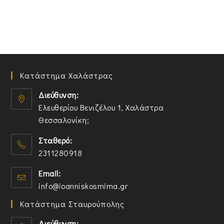
Κατάστημα Χαλάστρας
Διεύθυνση:
Ελευθερίου Βενιζέλου 1, Χαλάστρα
Θεσσαλονίκη;
O
Σταθερό:
p
2311280918
e
n
O
Email:
s
p
O
info@ioanniskosmima.gr
i
e
p
n
n
Κατάστημα Σταυρούπολης
e
a
s
n
n
i
Διεύθυνση: