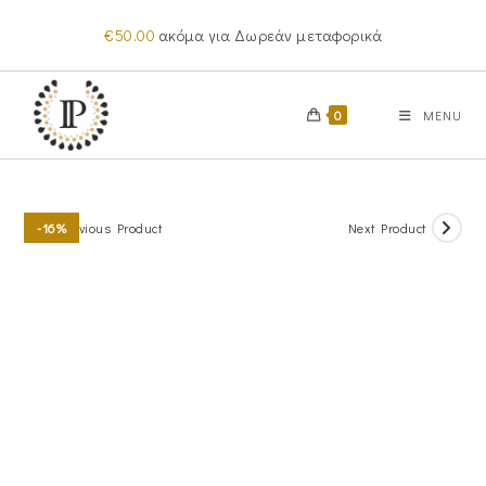
Skip
€
50.00
ακόμα για Δωρεάν μεταφορικά
to
content
0
MENU
Previous Product
Next Product
-16%