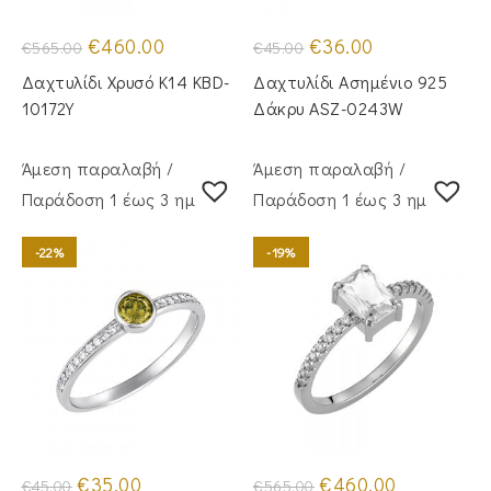
Original
Η
Original
Η
€
460.00
€
36.00
€
565.00
€
45.00
price
τρέχουσα
price
τρέχουσα
was:
τιμή
was:
τιμή
Δαχτυλίδι Χρυσό Κ14 KBD-
Δαχτυλίδι Ασημένιο 925
€565.00.
είναι:
€45.00.
είναι:
€460.00.
€36.00.
10172Y
Δάκρυ ASZ-0243W
Άμεση παραλαβή /
Άμεση παραλαβή /
Παράδoση 1 έως 3 ημέρες
Παράδoση 1 έως 3 ημέρες
-22%
-19%
Original
Η
Original
Η
€
35.00
€
460.00
€
45.00
€
565.00