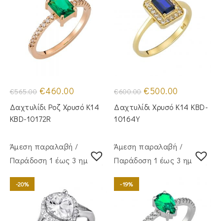
Original
Η
Original
Η
€
460.00
€
500.00
€
565.00
€
600.00
price
τρέχουσα
price
τρέχουσα
was:
τιμή
was:
τιμή
Δαχτυλίδι Ροζ Χρυσό Κ14
Δαχτυλίδι Χρυσό Κ14 KBD-
€565.00.
είναι:
€600.00.
είναι:
€460.00.
€500.00.
KBD-10172R
10164Y
Άμεση παραλαβή /
Άμεση παραλαβή /
Παράδoση 1 έως 3 ημέρες
Παράδoση 1 έως 3 ημέρες
-20%
-19%