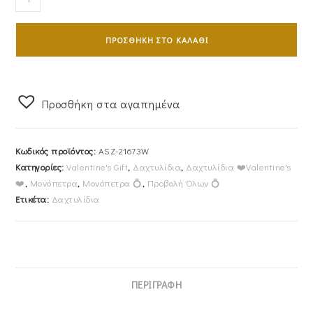
Ασημένιο
925
ΠΡΟΣΘΉΚΗ ΣΤΟ ΚΑΛΆΘΙ
Με
Λευκή
Πέτρα
Ζιργκόν
Προσθήκη στα αγαπημένα
Σε
Σχήμα
Κωδικός προϊόντος:
ASZ-21673W
Δάκρυ
Κατηγορίες:
Valentine's Gift
,
Δαχτυλίδια
,
Δαχτυλίδια ❤️Valentine's
Στο
❤️
,
Μονόπετρα
,
Μονόπετρα 💍
,
Προβολή Όλων 💍
Κέντρο
Ετικέτα:
Δαχτυλίδια
&
Λευκές
Στρόγγυλες
Κατά
Μήκος
ΠΕΡΙΓΡΑΦΉ
Του
Δαχτυλιδιού