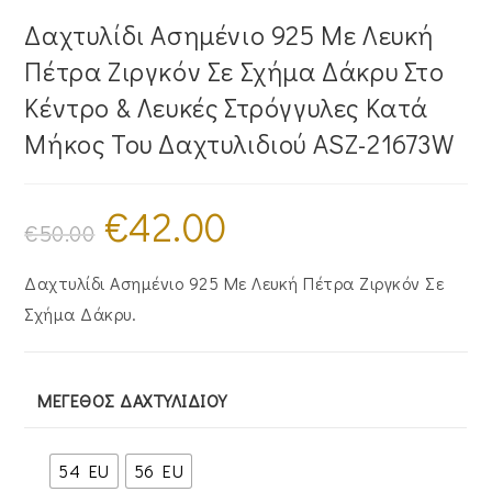
Δαχτυλίδι Ασημένιο 925 Με Λευκή
Πέτρα Ζιργκόν Σε Σχήμα Δάκρυ Στο
Κέντρο & Λευκές Στρόγγυλες Κατά
Μήκος Του Δαχτυλιδιού ASZ-21673W
€
42.00
Original
Η
price
τρέχουσα
€
50.00
was:
τιμή
€50.00.
είναι:
€42.00.
Δαχτυλίδι Ασημένιο 925 Με Λευκή Πέτρα Ζιργκόν Σε
Σχήμα Δάκρυ.
ΜΈΓΕΘΟΣ ΔΑΧΤΥΛΙΔΙΟΎ
54 EU
56 EU