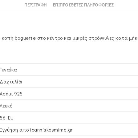
ΠΕΡΙΓΡΑΦΉ
ΕΠΙΠΡΌΣΘΕΤΕΣ ΠΛΗΡΟΦΟΡΊΕΣ
ε κοπή baguette στο κέντρο και μικρές στρόγγυλες κατά μή
Γυναίκα
Δαχτυλίδι
Ασήμι 925
Λευκό
56 EU
Εγγύηση απο ioanniskosmima.gr