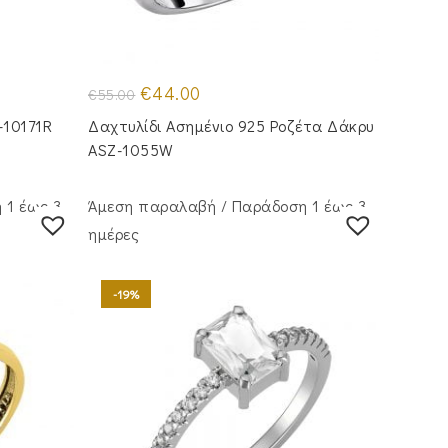
Original
Η
€
44.00
€
55.00
price
τρέχουσα
was:
τιμή
-10171R
Δαχτυλίδι Ασημένιο 925 Ροζέτα Δάκρυ
€55.00.
είναι:
€44.00.
ASZ-1055W
 1 έως 3
Άμεση παραλαβή / Παράδoση 1 έως 3
ημέρες
-19%