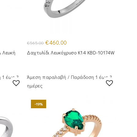
Original
Η
€
460.00
€
565.00
price
τρέχουσα
was:
τιμή
λ Λευκή
Δαχτυλίδι Λευκόχρυσο Κ14 KBD-10174W
€565.00.
είναι:
€460.00.
 1 έως 3
Άμεση παραλαβή / Παράδoση 1 έως 3
ημέρες
-19%