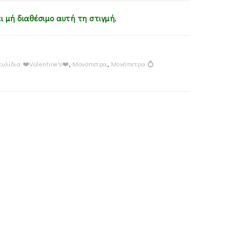
ι μή διαθέσιμο αυτή τη στιγμή.
υλίδια ❤️Valentine's❤️
,
Μονόπετρα
,
Μονόπετρα 💍