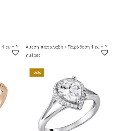
 1 έως 3
Άμεση παραλαβή / Παράδoση 1 έως 3
ημέρες
-20%