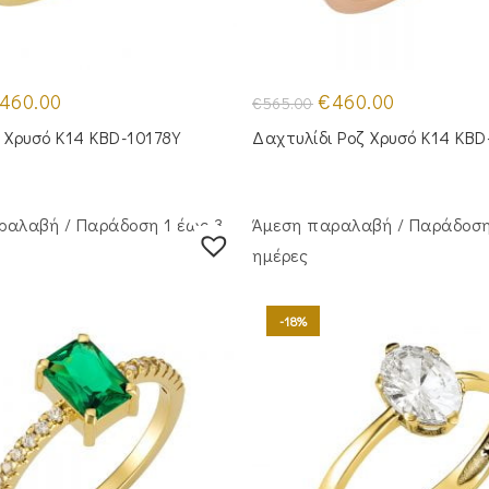
iginal
Η
Original
Η
460.00
€
460.00
€
565.00
ice
τρέχουσα
price
τρέχουσα
as:
τιμή
was:
τιμή
 Χρυσό Κ14 KBD-10178Y
Δαχτυλίδι Ροζ Χρυσό Κ14 KBD
65.00.
είναι:
€565.00.
είναι:
€460.00.
€460.00.
ραλαβή / Παράδoση 1 έως 3
Άμεση παραλαβή / Παράδoση
ημέρες
-18%