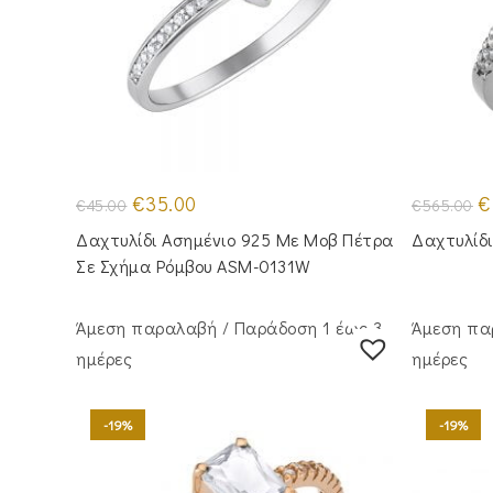
Original
Η
Or
€
35.00
€
€
45.00
€
565.00
price
τρέχουσα
pr
was:
τιμή
w
Δαχτυλίδι Ασημένιο 925 Με Μοβ Πέτρα
Δαχτυλίδι
€45.00.
είναι:
€5
€35.00.
Σε Σχήμα Ρόμβου ASM-0131W
Άμεση παραλαβή / Παράδoση 1 έως 3
Άμεση πα
ημέρες
ημέρες
-19%
-19%