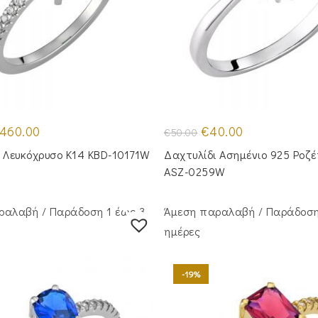
iginal
Η
Original
Η
460.00
€
40.00
€
50.00
ice
τρέχουσα
price
τρέχουσα
as:
τιμή
was:
τιμή
 Λευκόχρυσο Κ14 KBD-10171W
Δαχτυλίδι Ασημένιο 925 Ροζ
65.00.
είναι:
€50.00.
είναι:
€460.00.
€40.00.
ASZ-0259W
ραλαβή / Παράδoση 1 έως 3
Άμεση παραλαβή / Παράδoση
ημέρες
-19%