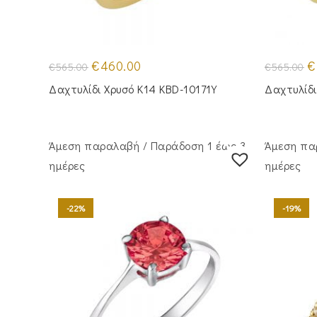
Original
Η
Or
€
460.00
€
€
565.00
€
565.00
price
τρέχουσα
pr
was:
τιμή
w
Δαχτυλίδι Χρυσό Κ14 KBD-10171Y
Δαχτυλίδι
€565.00.
είναι:
€5
€460.00.
Άμεση παραλαβή / Παράδoση 1 έως 3
Άμεση πα
ημέρες
ημέρες
-22%
-19%