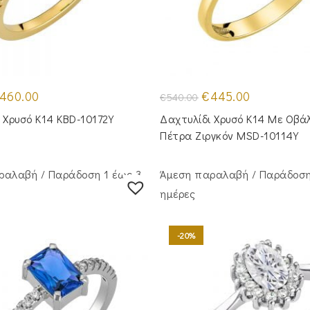
iginal
Η
Original
Η
460.00
€
445.00
€
540.00
ice
τρέχουσα
price
τρέχουσα
as:
τιμή
was:
τιμή
 Χρυσό Κ14 KBD-10172Y
Δαχτυλίδι Χρυσό Κ14 Με Οβά
65.00.
είναι:
€540.00.
είναι:
€460.00.
€445.00.
Πέτρα Ζιργκόν MSD-10114Y
ραλαβή / Παράδoση 1 έως 3
Άμεση παραλαβή / Παράδoση
ημέρες
-20%