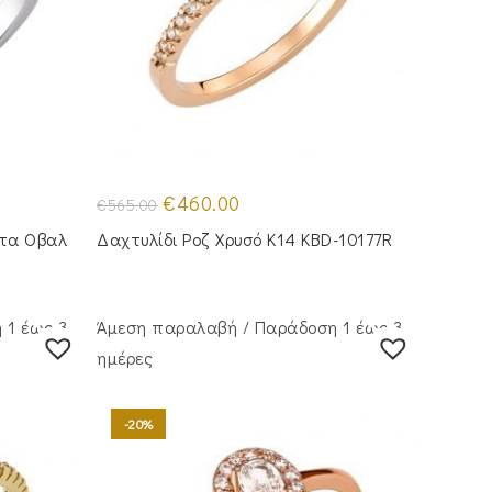
Original
Η
€
460.00
€
565.00
price
τρέχουσα
was:
τιμή
έτα Οβαλ
Δαχτυλίδι Ροζ Χρυσό Κ14 KBD-10177R
€565.00.
είναι:
€460.00.
 1 έως 3
Άμεση παραλαβή / Παράδoση 1 έως 3
ημέρες
-20%