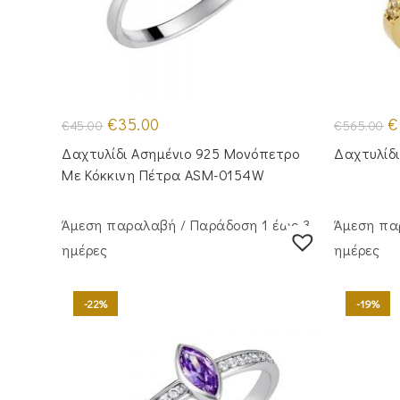
Original
Η
Or
€
35.00
€
€
45.00
€
565.00
price
τρέχουσα
pr
was:
τιμή
w
Δαχτυλίδι Ασημένιο 925 Μονόπετρο
Δαχτυλίδι
€45.00.
είναι:
€5
€35.00.
Με Κόκκινη Πέτρα ASM-0154W
Άμεση παραλαβή / Παράδoση 1 έως 3
Άμεση πα
ημέρες
ημέρες
-22%
-19%