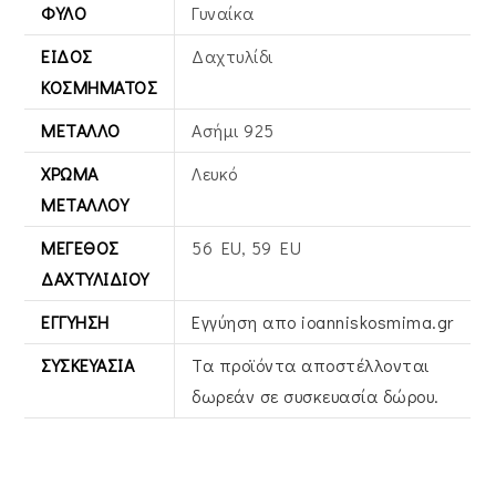
ΦΎΛΟ
Γυναίκα
ΕΊΔΟΣ
Δαχτυλίδι
ΚΟΣΜΉΜΑΤΟΣ
ΜΈΤΑΛΛΟ
Ασήμι 925
ΧΡΏΜΑ
Λευκό
ΜΕΤΆΛΛΟΥ
ΜΈΓΕΘΟΣ
56 EU, 59 EU
ΔΑΧΤΥΛΙΔΙΟΎ
ΕΓΓΎΗΣΗ
Εγγύηση απο ioanniskosmima.gr
ΣΥΣΚΕΥΑΣΊΑ
Τα προϊόντα αποστέλλονται
δωρεάν σε συσκευασία δώρου.