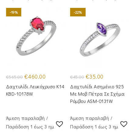
-19%
-22%
Original
Η
Original
Η
€
460.00
€
35.00
€
565.00
€
45.00
price
τρέχουσα
price
τρέχουσα
was:
τιμή
was:
τιμή
Δαχτυλίδι Λευκόχρυσο Κ14
Δαχτυλίδι Ασημένιο 925
€565.00.
είναι:
€45.00.
είναι:
€460.00.
€35.00.
KBD-10178W
Με Μοβ Πέτρα Σε Σχήμα
Ρόμβου ASM-0131W
Άμεση παραλαβή /
Άμεση παραλαβή /
Παράδoση 1 έως 3 ημέρες
Παράδoση 1 έως 3 ημέρες