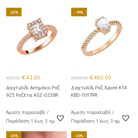
-22%
-19%
Original
Η
Original
Η
€
43.00
€
460.00
€
55.00
€
565.00
price
τρέχουσα
price
τρέχουσα
was:
τιμή
was:
τιμή
Δαχτυλίδι Ασημένιο Ροζ
Δαχτυλίδι Ροζ Χρυσό Κ14
€55.00.
είναι:
€565.00.
είναι:
€43.00.
€460.00.
925 Ροζέτα ASZ-0238R
KBD-10179R
Άμεση παραλαβή /
Άμεση παραλαβή /
Παράδoση 1 έως 3 ημέρες
Παράδoση 1 έως 3 ημέρες
-20%
-20%