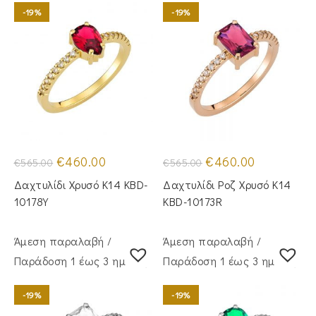
-19%
-19%
Original
Η
Original
Η
€
460.00
€
460.00
€
565.00
€
565.00
price
τρέχουσα
price
τρέχουσα
was:
τιμή
was:
τιμή
Δαχτυλίδι Χρυσό Κ14 KBD-
Δαχτυλίδι Ροζ Χρυσό Κ14
€565.00.
είναι:
€565.00.
είναι:
€460.00.
€460.00.
10178Y
KBD-10173R
Άμεση παραλαβή /
Άμεση παραλαβή /
Παράδoση 1 έως 3 ημέρες
Παράδoση 1 έως 3 ημέρες
-19%
-19%