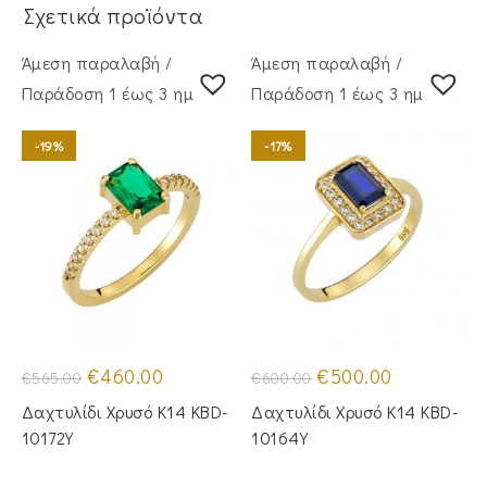
Σχετικά προϊόντα
Άμεση παραλαβή /
Άμεση παραλαβή /
Παράδoση 1 έως 3 ημέρες
Παράδoση 1 έως 3 ημέρες
-19%
-17%
Original
Η
Original
Η
€
460.00
€
500.00
€
565.00
€
600.00
price
τρέχουσα
price
τρέχουσα
was:
τιμή
was:
τιμή
Δαχτυλίδι Χρυσό Κ14 KBD-
Δαχτυλίδι Χρυσό Κ14 KBD-
€565.00.
είναι:
€600.00.
είναι:
€460.00.
€500.00.
10172Y
10164Y