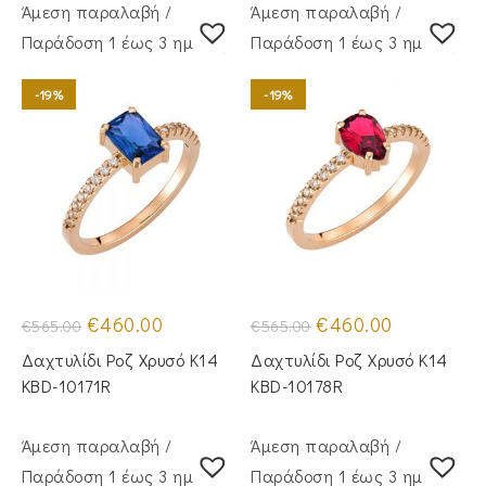
Άμεση παραλαβή /
Άμεση παραλαβή /
Παράδoση 1 έως 3 ημέρες
Παράδoση 1 έως 3 ημέρες
-19%
-19%
Original
Η
Original
Η
€
460.00
€
460.00
€
565.00
€
565.00
price
τρέχουσα
price
τρέχουσα
was:
τιμή
was:
τιμή
Δαχτυλίδι Ροζ Χρυσό Κ14
Δαχτυλίδι Ροζ Χρυσό Κ14
€565.00.
είναι:
€565.00.
είναι:
€460.00.
€460.00.
KBD-10171R
KBD-10178R
Άμεση παραλαβή /
Άμεση παραλαβή /
Παράδoση 1 έως 3 ημέρες
Παράδoση 1 έως 3 ημέρες