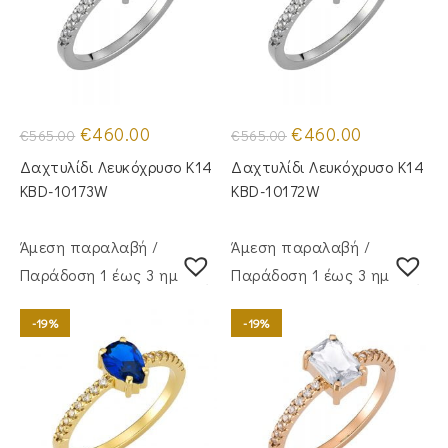
Original
Η
Original
Η
€
460.00
€
460.00
€
565.00
€
565.00
price
τρέχουσα
price
τρέχουσα
was:
τιμή
was:
τιμή
Δαχτυλίδι Λευκόχρυσο Κ14
Δαχτυλίδι Λευκόχρυσο Κ14
€565.00.
είναι:
€565.00.
είναι:
€460.00.
€460.00.
KBD-10173W
KBD-10172W
Άμεση παραλαβή /
Άμεση παραλαβή /
Παράδoση 1 έως 3 ημέρες
Παράδoση 1 έως 3 ημέρες
-19%
-19%