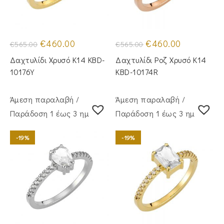
Original
Η
Original
Η
€
460.00
€
460.00
€
565.00
€
565.00
price
τρέχουσα
price
τρέχουσα
was:
τιμή
was:
τιμή
Δαχτυλίδι Χρυσό Κ14 KBD-
Δαχτυλίδι Ροζ Χρυσό Κ14
€565.00.
είναι:
€565.00.
είναι:
€460.00.
€460.00.
10176Y
KBD-10174R
Άμεση παραλαβή /
Άμεση παραλαβή /
Παράδoση 1 έως 3 ημέρες
Παράδoση 1 έως 3 ημέρες
-19%
-19%