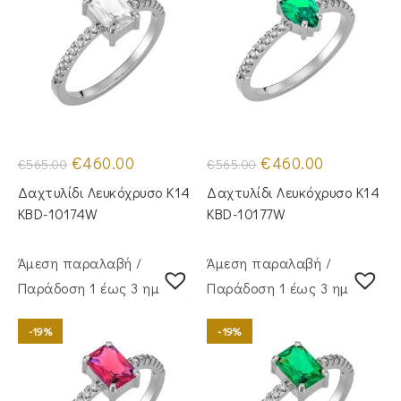
Original
Η
Original
Η
€
460.00
€
460.00
€
565.00
€
565.00
price
τρέχουσα
price
τρέχουσα
was:
τιμή
was:
τιμή
Δαχτυλίδι Λευκόχρυσο Κ14
Δαχτυλίδι Λευκόχρυσο Κ14
€565.00.
είναι:
€565.00.
είναι:
€460.00.
€460.00.
KBD-10174W
KBD-10177W
Άμεση παραλαβή /
Άμεση παραλαβή /
Παράδoση 1 έως 3 ημέρες
Παράδoση 1 έως 3 ημέρες
-19%
-19%