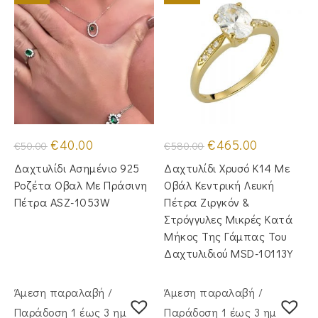
Original
Η
Original
Η
€
40.00
€
465.00
€
50.00
€
580.00
price
τρέχουσα
price
τρέχουσα
was:
τιμή
was:
τιμή
Δαχτυλίδι Ασημένιο 925
Δαχτυλίδι Χρυσό Κ14 Με
€50.00.
είναι:
€580.00.
είναι:
€40.00.
€465.00.
Ροζέτα Οβαλ Με Πράσινη
Οβάλ Κεντρική Λευκή
Πέτρα ASZ-1053W
Πέτρα Ζιργκόν &
Στρόγγυλες Μικρές Κατά
Μήκος Της Γάμπας Του
Δαχτυλιδιού MSD-10113Y
Άμεση παραλαβή /
Άμεση παραλαβή /
Παράδoση 1 έως 3 ημέρες
Παράδoση 1 έως 3 ημέρες