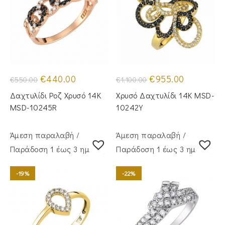
Original
Η
Original
Η
€
440.00
€
955.00
€
550.00
€
1,100.00
price
τρέχουσα
price
τρέχουσα
was:
τιμή
was:
τιμή
Δαχτυλίδι Ροζ Χρυσό 14Κ
Χρυσό Δαχτυλίδι 14Κ MSD-
€550.00.
είναι:
€1,100.00.
είναι:
€440.00.
€955.00.
MSD-10245R
10242Y
Άμεση παραλαβή /
Άμεση παραλαβή /
Παράδoση 1 έως 3 ημέρες
Παράδoση 1 έως 3 ημέρες
-19%
-22%