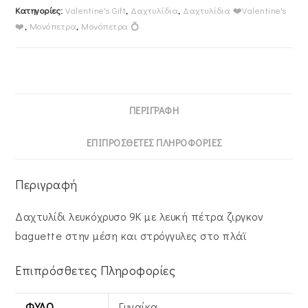
920943W
Κατηγορίες:
Valentine's Gift
,
Δαχτυλίδια
,
Δαχτυλίδια ❤️Valentine's
ποσότητα
❤️
,
Μονόπετρα
,
Μονόπετρα 💍
ΠΕΡΙΓΡΑΦΉ
ΕΠΙΠΡΌΣΘΕΤΕΣ ΠΛΗΡΟΦΟΡΊΕΣ
Περιγραφή
Δαχτυλίδι λευκόχρυσο 9Κ με λευκή πέτρα ζιργκον
baguette στην μέση και στρόγγυλες στο πλάϊ
Επιπρόσθετες Πληροφορίες
ΦΎΛΟ
Γυναίκα