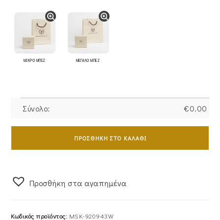
ΜΙΚΡΟ ΜΠΕΖ
ΜΕΓΑΛΟ ΜΠΕΖ
Σύνολο:
€
0.00
Δαχτυλίδι
Λευκόχρυσο
ΠΡΟΣΘΉΚΗ ΣΤΟ ΚΑΛΆΘΙ
Με
Λευκή
Πέτρα
Προσθήκη στα αγαπημένα
Ζιργκον
BAGUETTE
MSK-
Κωδικός προϊόντος:
MSK-920943W