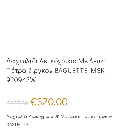
Δαχτυλίδι Λευκόχρυσο Με Λευκή
Πέτρα Ζιργκον BAGUETTE MSK-
920943W
€
320.00
Original
Η
price
τρέχουσα
€
395.00
was:
τιμή
€395.00.
είναι:
€320.00.
Δαχτυλίδι Λευκόχρυσο 9Κ Με Λευκή Πέτρα Ζιργκον
BAGUETTE