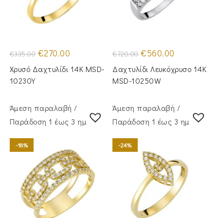
Original
Η
Original
Η
€
270.00
€
560.00
€
335.00
€
720.00
price
τρέχουσα
price
τρέχουσα
was:
τιμή
was:
τιμή
Χρυσό Δαχτυλίδι 14Κ MSD-
Δαχτυλίδι Λευκόχρυσο 14Κ
€335.00.
είναι:
€720.00.
είναι:
€270.00.
€560.00.
10230Y
MSD-10250W
Άμεση παραλαβή /
Άμεση παραλαβή /
Παράδoση 1 έως 3 ημέρες
Παράδoση 1 έως 3 ημέρες
-18%
-24%