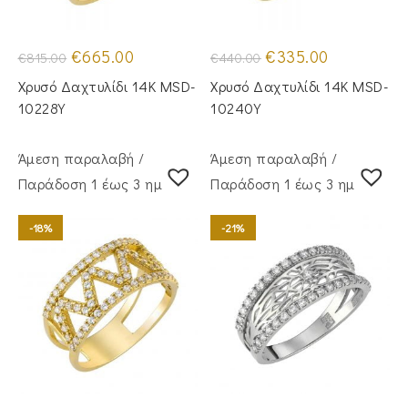
Original
Η
Original
Η
€
665.00
€
335.00
€
815.00
€
440.00
price
τρέχουσα
price
τρέχουσα
was:
τιμή
was:
τιμή
Χρυσό Δαχτυλίδι 14Κ MSD-
Χρυσό Δαχτυλίδι 14Κ MSD-
€815.00.
είναι:
€440.00.
είναι:
€665.00.
€335.00.
10228Y
10240Y
Άμεση παραλαβή /
Άμεση παραλαβή /
Παράδoση 1 έως 3 ημέρες
Παράδoση 1 έως 3 ημέρες
-18%
-21%