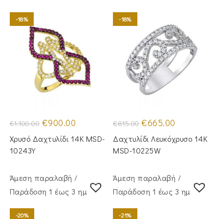
-18%
-18%
Original
Η
Original
Η
€
900.00
€
665.00
€
1,100.00
€
815.00
price
τρέχουσα
price
τρέχουσα
was:
τιμή
was:
τιμή
Χρυσό Δαχτυλίδι 14Κ MSD-
Δαχτυλίδι Λευκόχρυσο 14Κ
€1,100.00.
είναι:
€815.00.
είναι:
€900.00.
€665.00.
10243Y
MSD-10225W
Άμεση παραλαβή /
Άμεση παραλαβή /
Παράδoση 1 έως 3 ημέρες
Παράδoση 1 έως 3 ημέρες
-20%
-21%