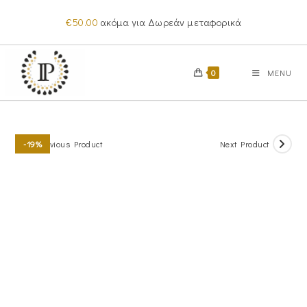
Skip
€
50.00
ακόμα για Δωρεάν μεταφορικά
to
content
0
MENU
Previous Product
Next Product
-19%