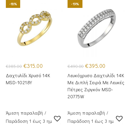
-18%
-19%
Original
Η
Original
Η
€
315.00
€
395.00
€
385.00
€
490.00
price
τρέχουσα
price
τρέχουσα
was:
τιμή
was:
τιμή
Δαχτυλίδι Χρυσό 14K
Λευκόχρυσο Δαχτυλίδι 14Κ
€385.00.
είναι:
€490.00.
είναι:
€315.00.
€395.00.
MSD-10218Y
Με Διπλή Σειρά Με Λευκές
Πέτρες Ζιργκόν MSD-
20775W
Άμεση παραλαβή /
Άμεση παραλαβή /
Παράδoση 1 έως 3 ημέρες
Παράδoση 1 έως 3 ημέρες