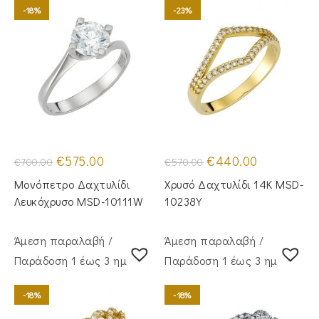
-18%
-23%
Original
Η
Original
Η
€
575.00
€
440.00
€
700.00
€
570.00
price
τρέχουσα
price
τρέχουσα
was:
τιμή
was:
τιμή
Μονόπετρο Δαχτυλίδι
Χρυσό Δαχτυλίδι 14Κ MSD-
€700.00.
είναι:
€570.00.
είναι:
€575.00.
€440.00.
Λευκόχρυσο MSD-10111W
10238Y
Άμεση παραλαβή /
Άμεση παραλαβή /
Παράδoση 1 έως 3 ημέρες
Παράδoση 1 έως 3 ημέρες
-18%
-18%