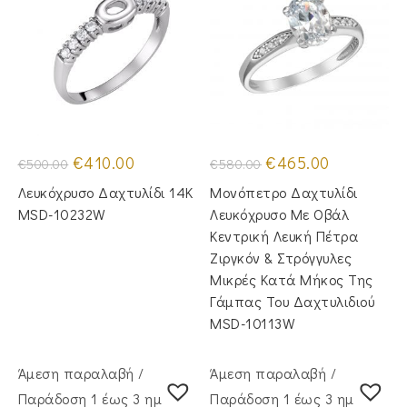
Original
Η
Original
Η
€
410.00
€
465.00
€
500.00
€
580.00
price
τρέχουσα
price
τρέχουσα
was:
τιμή
was:
τιμή
Λευκόχρυσο Δαχτυλίδι 14Κ
Μονόπετρο Δαχτυλίδι
€500.00.
είναι:
€580.00.
είναι:
€410.00.
€465.00.
MSD-10232W
Λευκόχρυσο Με Οβάλ
Κεντρική Λευκή Πέτρα
Ζιργκόν & Στρόγγυλες
Μικρές Κατά Μήκος Της
Γάμπας Του Δαχτυλιδιού
MSD-10113W
Άμεση παραλαβή /
Άμεση παραλαβή /
Παράδoση 1 έως 3 ημέρες
Παράδoση 1 έως 3 ημέρες