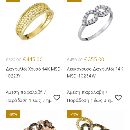
Original
Η
Original
Η
€
415.00
€
355.00
€
520.00
€
450.00
price
τρέχουσα
price
τρέχουσα
was:
τιμή
was:
τιμή
Δαχτυλίδι Χρυσό 14Κ MSD-
Λευκόχρυσο Δαχτυλίδι 14Κ
€520.00.
είναι:
€450.00.
είναι:
€415.00.
€355.00.
10223Y
MSD-10234W
Άμεση παραλαβή /
Άμεση παραλαβή /
Παράδoση 1 έως 3 ημέρες
Παράδoση 1 έως 3 ημέρες
-20%
-13%