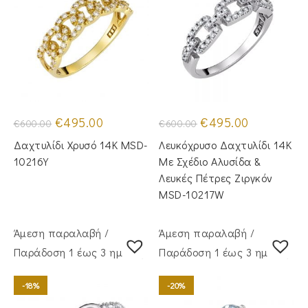
Original
Η
Original
Η
€
495.00
€
495.00
€
600.00
€
600.00
price
τρέχουσα
price
τρέχουσα
was:
τιμή
was:
τιμή
Δαχτυλίδι Χρυσό 14Κ MSD-
Λευκόχρυσο Δαχτυλίδι 14Κ
€600.00.
είναι:
€600.00.
είναι:
€495.00.
€495.00.
10216Y
Με Σχέδιο Αλυσίδα &
Λευκές Πέτρες Ζιργκόν
MSD-10217W
Άμεση παραλαβή /
Άμεση παραλαβή /
Παράδoση 1 έως 3 ημέρες
Παράδoση 1 έως 3 ημέρες
-18%
-20%