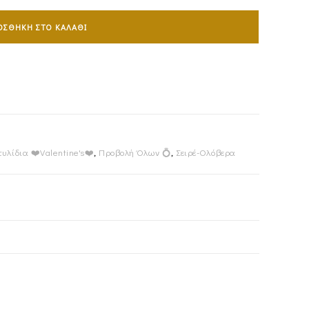
ΟΣΘΉΚΗ ΣΤΟ ΚΑΛΆΘΙ
υλίδια ❤️Valentine's❤️
,
Προβολή Όλων 💍
,
Σειρέ-Ολόβερα