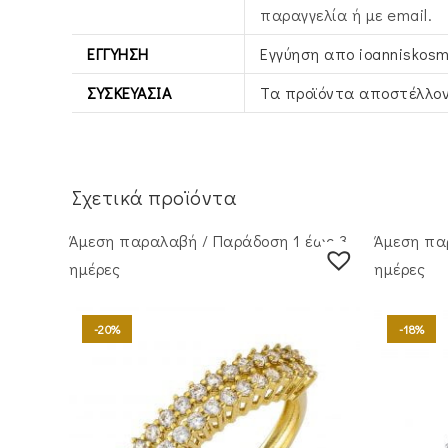
παραγγελία ή με email.
ΕΓΓΎΗΣΗ
Εγγύηση απο ioanniskosm
ΣΥΣΚΕΥΑΣΊΑ
Τα προϊόντα αποστέλλον
Σχετικά προϊόντα
Άμεση παραλαβή / Παράδoση 1 έως 3
Άμεση πα
ημέρες
ημέρες
-20%
-18%