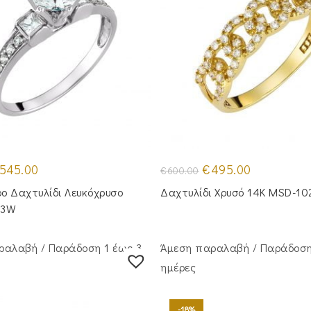
iginal
Η
Original
Η
545.00
€
495.00
€
600.00
ice
τρέχουσα
price
τρέχουσα
as:
τιμή
was:
τιμή
ο Δαχτυλίδι Λευκόχρυσο
Δαχτυλίδι Χρυσό 14Κ MSD-10
90.00.
είναι:
€600.00.
είναι:
€545.00.
€495.00.
03W
ραλαβή / Παράδoση 1 έως 3
Άμεση παραλαβή / Παράδoση
ημέρες
-18%