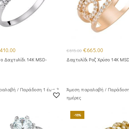
iginal
Η
Original
Η
410.00
€
665.00
€
815.00
ice
τρέχουσα
price
τρέχουσα
as:
τιμή
was:
τιμή
ο Δαχτυλίδι 14Κ MSD-
Δαχτυλίδι Ροζ Χρύσο 14Κ MS
00.00.
είναι:
€815.00.
είναι:
€410.00.
€665.00.
ραλαβή / Παράδoση 1 έως 3
Άμεση παραλαβή / Παράδoση
ημέρες
-18%