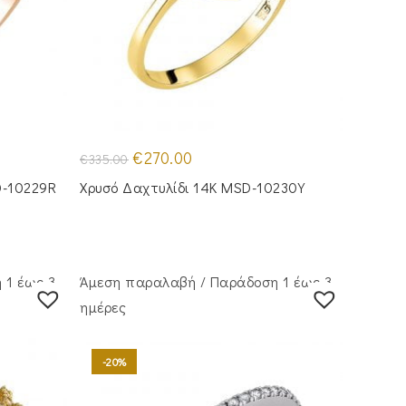
Original
Η
€
270.00
€
335.00
price
τρέχουσα
was:
τιμή
D-10229R
Χρυσό Δαχτυλίδι 14Κ MSD-10230Y
€335.00.
είναι:
€270.00.
 1 έως 3
Άμεση παραλαβή / Παράδoση 1 έως 3
ημέρες
-20%