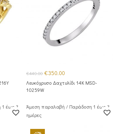
Original
Η
€
350.00
€
440.00
price
τρέχουσα
was:
τιμή
216Y
Λευκόχρυσο Δαχτυλίδι 14Κ MSD-
€440.00.
είναι:
€350.00.
10259W
 1 έως 3
Άμεση παραλαβή / Παράδoση 1 έως 3
ημέρες
-17%