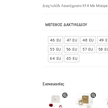
€280.00.
είναι:
€225.00.
Δαχτυλίδι Λευκόχρυσο K14 Με Μαύρε
ΜΈΓΕΘΟΣ ΔΑΧΤΥΛΙΔΙΟΎ
46 EU
47 EU
48 EU
49 E
55 EU
56 EU
57 EU
58 E
64 EU
65 EU
Συσκευασίες