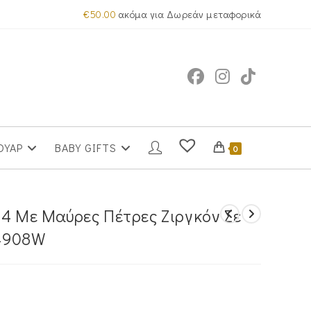
€
50.00
ακόμα για Δωρεάν μεταφορικά
ΟΥΑΡ
BABY GIFTS
0
14 Με Μαύρες Πέτρες Ζιργκόν Σε
4908W
α