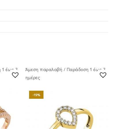
 1 έως 3
Άμεση παραλαβή / Παράδoση 1 έως 3
ημέρες
-19%