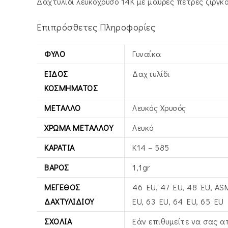
Δαχτυλίδι λευκόχρυσο 14Κ με μαύρες πέτρες ζιργ
Επιπρόσθετες Πληροφορίες
ΦΎΛΟ
Γυναίκα
ΕΊΔΟΣ
Δαχτυλίδι
ΚΟΣΜΉΜΑΤΟΣ
ΜΈΤΑΛΛΟ
Λευκός Xρυσός
ΧΡΏΜΑ ΜΕΤΆΛΛΟΥ
Λευκό
ΚΑΡΆΤΙΑ
Κ14 – 585
ΒΆΡΟΣ
1,1gr
ΜΈΓΕΘΟΣ
46 EU, 47 EU, 48 EU, ASM
ΔΑΧΤΥΛΙΔΙΟΎ
EU, 63 EU, 64 EU, 65 EU
ΣΧΌΛΙΑ
Εάν επιθυμείτε να σας α