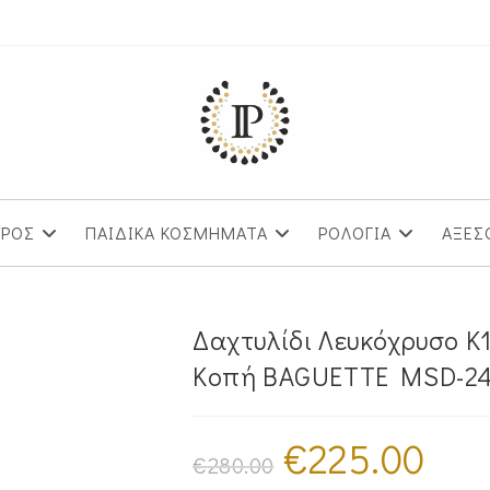
ΥΡΟΣ
ΠΑΙΔΙΚΑ ΚΟΣΜΗΜΑΤΑ
ΡΟΛΟΓΙΑ
ΑΞΕΣ
Δαχτυλίδι Λευκόχρυσο K
Κοπή BAGUETTE MSD-2
€
225.00
Original
Η
price
τρέχουσ
€
280.00
was:
τιμή