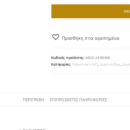
K14
ΠΡ
Με
Μαύρες
Πέτρες
Ζιργκόν
Προσθήκη στα αγαπημένα
Σε
Κοπή
Κωδικός προϊόντος:
MSD-24908W
BAGUETTE
Κατηγορίες:
Valentine's Gift
,
Δαχτυλίδια
,
Δαχτ
MSD-
24908W
ποσότητα
ΠΕΡΙΓΡΑΦΉ
ΕΠΙΠΡΌΣΘΕΤΕΣ ΠΛΗΡΟΦΟΡΊΕΣ