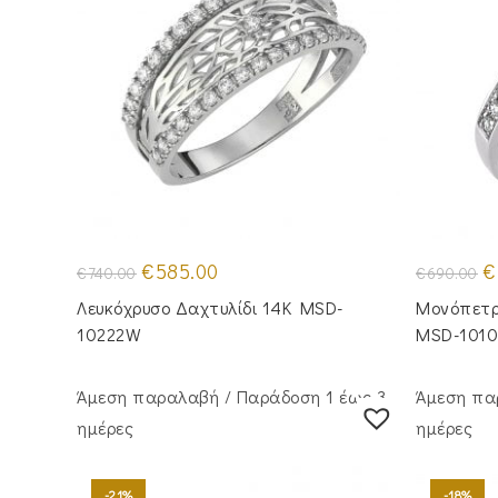
Original
Η
Or
€
585.00
€
€
740.00
€
690.00
price
τρέχουσα
pr
was:
τιμή
w
Λευκόχρυσο Δαχτυλίδι 14K MSD-
Μονόπετρ
€740.00.
είναι:
€6
€585.00.
10222W
MSD-101
Άμεση παραλαβή / Παράδoση 1 έως 3
Άμεση πα
ημέρες
ημέρες
-21%
-18%