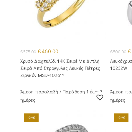
Original
Η
Or
€
460.00
€
€
575.00
€
500.00
price
τρέχουσα
pr
was:
τιμή
w
Χρυσό Δαχτυλίδι 14Κ Σειρέ Με Διπλή
Λευκόχρυσ
€575.00.
είναι:
€5
€460.00.
Σειρά Από Στρόγγυλες Λευκές Πέτρες
10232W
Ζιργκόν MSD-10261Y
Άμεση παραλαβή / Παράδoση 1 έως 3
Άμεση πα
ημέρες
ημέρες
-21%
-21%