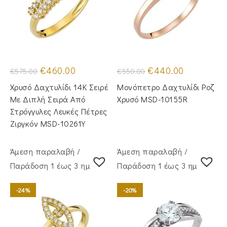
Original
Η
Original
Η
€
460.00
€
440.00
€
575.00
€
550.00
price
τρέχουσα
price
τρέχουσα
was:
τιμή
was:
τιμή
Χρυσό Δαχτυλίδι 14Κ Σειρέ
Μονόπετρο Δαχτυλίδι Ροζ
€575.00.
είναι:
€550.00.
είναι:
€460.00.
€440.00.
Με Διπλή Σειρά Από
Χρυσό MSD-10155R
Στρόγγυλες Λευκές Πέτρες
Ζιργκόν MSD-10261Y
Άμεση παραλαβή /
Άμεση παραλαβή /
Παράδoση 1 έως 3 ημέρες
Παράδoση 1 έως 3 ημέρες
-24%
-20%