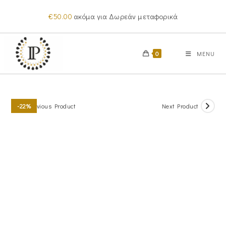
Skip
€
50.00
ακόμα για Δωρεάν μεταφορικά
to
content
0
MENU
Previous Product
Next Product
-22%