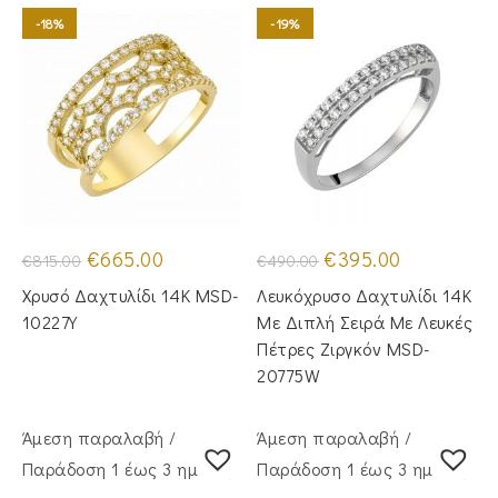
-18%
-19%
Original
Η
Original
Η
€
665.00
€
395.00
€
815.00
€
490.00
price
τρέχουσα
price
τρέχουσα
was:
τιμή
was:
τιμή
Χρυσό Δαχτυλίδι 14Κ MSD-
Λευκόχρυσο Δαχτυλίδι 14Κ
€815.00.
είναι:
€490.00.
είναι:
€665.00.
€395.00.
10227Y
Με Διπλή Σειρά Με Λευκές
Πέτρες Ζιργκόν MSD-
20775W
Άμεση παραλαβή /
Άμεση παραλαβή /
Παράδoση 1 έως 3 ημέρες
Παράδoση 1 έως 3 ημέρες