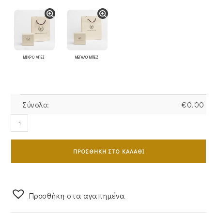
ΜΙΚΡΟ ΜΠΕΖ
ΜΕΓΑΛΟ ΜΠΕΖ
Σύνολο:
€
0.00
Δαχτυλίδι
Ροζέτα
Χρυσό
ΠΡΟΣΘΉΚΗ ΣΤΟ ΚΑΛΆΘΙ
14Κ
Δάκρυ
Μικρό
Με
Προσθήκη στα αγαπημένα
Πράσινη
Πέτρα