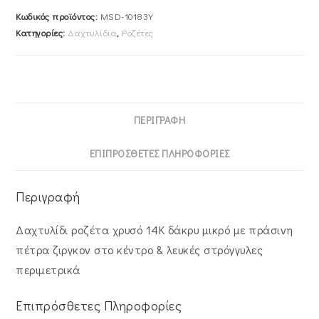
Κωδικός προϊόντος:
MSD-10183Y
Ζιργκον
Κατηγορίες:
Δαχτυλίδια
,
Ροζέτες
Στο
Κέντρο
&
Λευκές
Στρόγγυλες
ΠΕΡΙΓΡΑΦΉ
Περιμετρικά
MSD-
ΕΠΙΠΡΌΣΘΕΤΕΣ ΠΛΗΡΟΦΟΡΊΕΣ
10183Y
ποσότητα
Περιγραφή
Δαχτυλίδι ροζέτα χρυσό 14Κ δάκρυ μικρό με πράσινη
πέτρα ζιργκον στο κέντρο & λευκές στρόγγυλες
περιμετρικά
Επιπρόσθετες Πληροφορίες