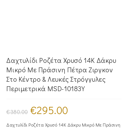
Δαχτυλίδι Ροζέτα Χρυσό 14Κ Δάκρυ
Μικρό Με Πράσινη Πέτρα Ζιργκον
Στο Κέντρο & Λευκές Στρόγγυλες
Περιμετρικά MSD-10183Y
€
295.00
Original
Η
price
τρέχουσα
€
380.00
was:
τιμή
€380.00.
είναι:
€295.00.
Δαχτυλίδι Ροζέτα Χρυσό 14Κ Δάκρυ Μικρό Με Πράσινη