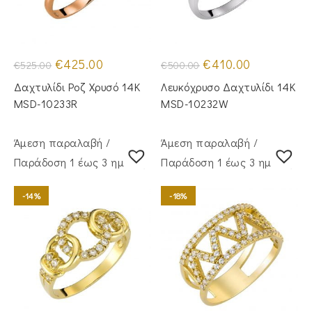
Original
Η
Original
Η
€
425.00
€
410.00
€
525.00
€
500.00
price
τρέχουσα
price
τρέχουσα
was:
τιμή
was:
τιμή
Δαχτυλίδι Ροζ Χρυσό 14Κ
Λευκόχρυσο Δαχτυλίδι 14Κ
€525.00.
είναι:
€500.00.
είναι:
€425.00.
€410.00.
MSD-10233R
MSD-10232W
Άμεση παραλαβή /
Άμεση παραλαβή /
Παράδoση 1 έως 3 ημέρες
Παράδoση 1 έως 3 ημέρες
-14%
-18%