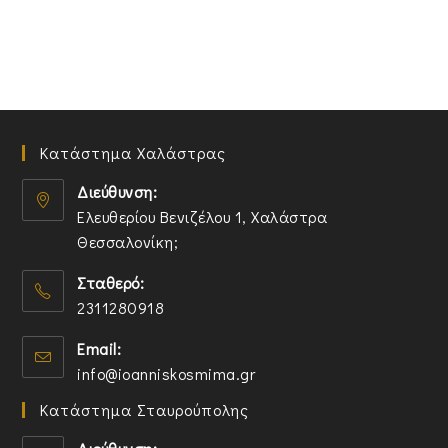
Κατάστημα Χαλάστρας
Διεύθυνση:
Ελευθερίου Βενιζέλου 1, Χαλάστρα
Θεσσαλονίκη;
O
Σταθερό:
p
2311280918
e
n
O
Email:
s
p
O
info@ioanniskosmima.gr
i
e
p
n
n
Κατάστημα Σταυρούπολης
e
a
s
n
n
i