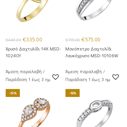
Original
Η
Original
Η
€
335.00
€
575.00
€
440.00
€
715.00
price
τρέχουσα
price
τρέχουσα
was:
τιμή
was:
τιμή
Χρυσό Δαχτυλίδι 14Κ MSD-
Μονόπετρο Δαχτυλίδι
€440.00.
είναι:
€715.00.
είναι:
€335.00.
€575.00.
10240Y
Λευκόχρυσο MSD-10106W
Άμεση παραλαβή /
Άμεση παραλαβή /
Παράδoση 1 έως 3 ημέρες
Παράδoση 1 έως 3 ημέρες
-19%
-18%