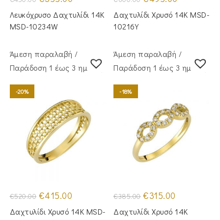
price
τρέχουσα
price
τρέχουσα
was:
τιμή
was:
τιμή
Λευκόχρυσο Δαχτυλίδι 14Κ
Δαχτυλίδι Χρυσό 14Κ MSD-
€450.00.
είναι:
€600.00.
είναι:
€355.00.
€495.00.
MSD-10234W
10216Y
Άμεση παραλαβή /
Άμεση παραλαβή /
Παράδoση 1 έως 3 ημέρες
Παράδoση 1 έως 3 ημέρες
-20%
-18%
Original
Η
Original
Η
€
415.00
€
315.00
€
520.00
€
385.00
price
τρέχουσα
price
τρέχουσα
was:
τιμή
was:
τιμή
Δαχτυλίδι Χρυσό 14Κ MSD-
Δαχτυλίδι Χρυσό 14K
€520.00.
είναι:
€385.00.
είναι: