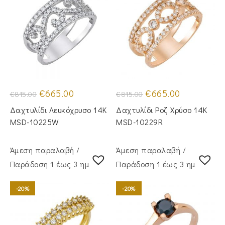
Original
Η
Original
Η
€
665.00
€
665.00
€
815.00
€
815.00
price
τρέχουσα
price
τρέχουσα
was:
τιμή
was:
τιμή
Δαχτυλίδι Λευκόχρυσο 14Κ
Δαχτυλίδι Ροζ Χρύσο 14Κ
€815.00.
είναι:
€815.00.
είναι:
€665.00.
€665.00.
MSD-10225W
MSD-10229R
Άμεση παραλαβή /
Άμεση παραλαβή /
Παράδoση 1 έως 3 ημέρες
Παράδoση 1 έως 3 ημέρες
-20%
-20%