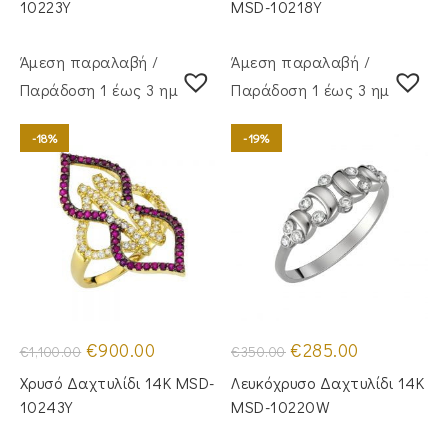
€415.00.
€315.00.
10223Y
MSD-10218Y
Άμεση παραλαβή /
Άμεση παραλαβή /
Παράδoση 1 έως 3 ημέρες
Παράδoση 1 έως 3 ημέρες
-18%
-19%
Original
Η
Original
Η
€
900.00
€
285.00
€
1,100.00
€
350.00
price
τρέχουσα
price
τρέχουσα
was:
τιμή
was:
τιμή
Χρυσό Δαχτυλίδι 14Κ MSD-
Λευκόχρυσο Δαχτυλίδι 14K
€1,100.00.
είναι:
€350.00.
είναι:
€900.00.
€285.00.
10243Y
MSD-10220W