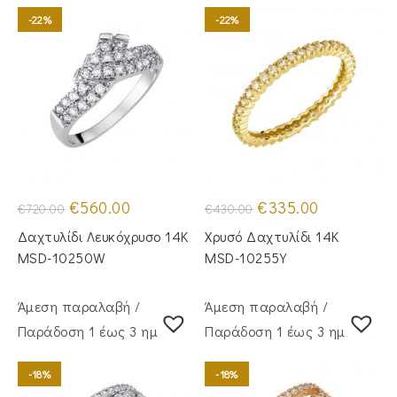
-22%
-22%
Original
Η
Original
Η
€
560.00
€
335.00
€
720.00
€
430.00
price
τρέχουσα
price
τρέχουσα
was:
τιμή
was:
τιμή
Δαχτυλίδι Λευκόχρυσο 14Κ
Χρυσό Δαχτυλίδι 14K
€720.00.
είναι:
€430.00.
είναι:
€560.00.
€335.00.
MSD-10250W
MSD-10255Y
Άμεση παραλαβή /
Άμεση παραλαβή /
Παράδoση 1 έως 3 ημέρες
Παράδoση 1 έως 3 ημέρες
-18%
-18%