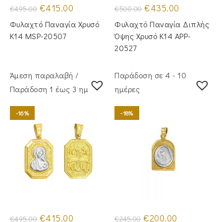
Original
Η
Original
Η
€
415.00
€
435.00
€
495.00
€
500.00
price
τρέχουσα
price
τρέχουσα
was:
τιμή
was:
τιμή
Φυλαχτό Παναγία Χρυσό
Φυλαχτό Παναγία Διπλής
€495.00.
είναι:
€500.00.
είναι:
€415.00.
€435.00.
Κ14 MSP-20507
Όψης Χρυσό Κ14 APP-
20527
Άμεση παραλαβή /
Παράδοση σε 4 - 10
Παράδoση 1 έως 3 ημέρες
ημέρες
-16%
-18%
Original
Η
Original
Η
€
415.00
€
200.00
€
495.00
€
245.00