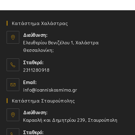
Κατάστημα Χαλάστρας
Διεύθυνση:
Ελευθερίου Βενιζέλου 1, Χαλάστρα
Θεσσαλονίκη;
O
Σταθερό:
p
2311280918
e
n
O
Email:
s
p
O
info@ioanniskosmima.gr
i
e
p
n
n
Κατάστημα Σταυρούπολης
e
a
s
n
n
i
Διεύθυνση:
s
e
n
Καραολή και Δημητρίου 239, Σταυρούπολη
i
w
y
O
n
t
o
Σταθερό:
p