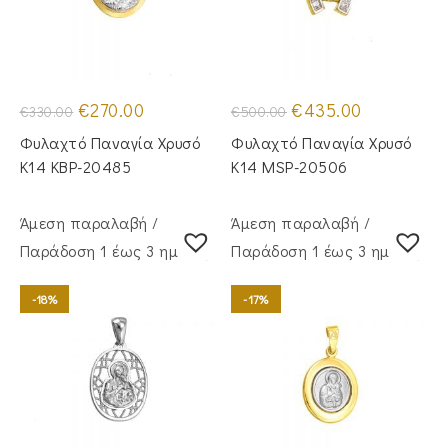
Original
Η
Original
Η
€
270.00
€
435.00
€
330.00
€
500.00
price
τρέχουσα
price
τρέχουσα
was:
τιμή
was:
τιμή
Φυλαχτό Παναγία Χρυσό
Φυλαχτό Παναγία Χρυσό
€330.00.
είναι:
€500.00.
είναι:
€270.00.
€435.00.
Κ14 KBP-20485
Κ14 MSP-20506
Άμεση παραλαβή /
Άμεση παραλαβή /
Παράδoση 1 έως 3 ημέρες
Παράδoση 1 έως 3 ημέρες
-18%
-17%