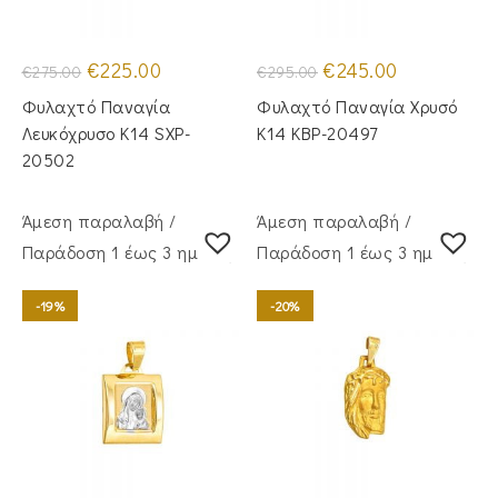
Original
Η
Original
Η
€
225.00
€
245.00
€
275.00
€
295.00
price
τρέχουσα
price
τρέχουσα
was:
τιμή
was:
τιμή
Φυλαχτό Παναγία
Φυλαχτό Παναγία Χρυσό
€275.00.
είναι:
€295.00.
είναι:
€225.00.
€245.00.
Λευκόχρυσο Κ14 SXP-
Κ14 KBP-20497
20502
Άμεση παραλαβή /
Άμεση παραλαβή /
Παράδoση 1 έως 3 ημέρες
Παράδoση 1 έως 3 ημέρες
-19%
-20%