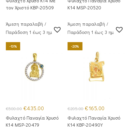
Φυλαχτό Χρυσό Κ14 Με
Φυλαχτό Παναγία Χρυσό
€410.00.
είναι:
€420.00.
είναι:
€335.00.
€355.00.
τον Χριστό KBP-20509
Κ14 MSP-20520
Άμεση παραλαβή /
Άμεση παραλαβή /
Παράδoση 1 έως 3 ημέρες
Παράδoση 1 έως 3 ημέρες
-13%
-20%
Original
Η
Original
Η
€
435.00
€
165.00
€
500.00
€
205.00
price
τρέχουσα
price
τρέχουσα
was:
τιμή
was:
τιμή
Φυλαχτό Παναγία Χρυσό
Φυλαχτό Παναγία Χρυσό
€500.00.
είναι:
€205.00.
είναι:
€435.00.
€165.00.
Κ14 MSP-20479
Κ14 KBP-20490Y