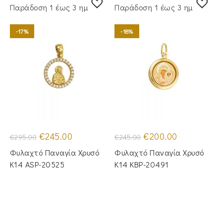
Παράδoση 1 έως 3 ημέρες
Παράδoση 1 έως 3 ημέρες
-17%
-18%
Original
Η
Original
Η
€
245.00
€
200.00
€
295.00
€
245.00
price
τρέχουσα
price
τρέχουσα
was:
τιμή
was:
τιμή
Φυλαχτό Παναγία Χρυσό
Φυλαχτό Παναγία Χρυσό
€295.00.
είναι:
€245.00.
είναι:
€245.00.
€200.00.
Κ14 ASP-20525
Κ14 KBP-20491