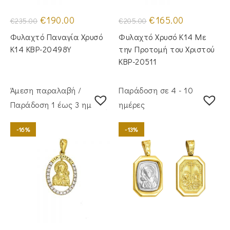
Original
Η
Original
Η
€
190.00
€
165.00
€
235.00
€
205.00
price
τρέχουσα
price
τρέχουσα
was:
τιμή
was:
τιμή
Φυλαχτό Παναγία Χρυσό
Φυλαχτό Χρυσό Κ14 Με
€235.00.
είναι:
€205.00.
είναι:
€190.00.
€165.00.
Κ14 KBP-20498Y
την Προτομή του Χριστού
KBP-20511
Άμεση παραλαβή /
Παράδοση σε 4 - 10
Παράδoση 1 έως 3 ημέρες
ημέρες
-16%
-13%