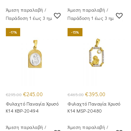
Άμεση παραλαβή /
Άμεση παραλαβή /
Παράδoση 1 έως 3 ημέρες
Παράδoση 1 έως 3 ημέρες
-17%
-15%
Original
Η
Original
Η
€
245.00
€
395.00
€
295.00
€
465.00
price
τρέχουσα
price
τρέχουσα
was:
τιμή
was:
τιμή
Φυλαχτό Παναγία Χρυσό
Φυλαχτό Παναγία Χρυσό
€295.00.
είναι:
€465.00.
είναι:
€245.00.
€395.00.
Κ14 KBP-20494
Κ14 MSP-20480
Άμεση παραλαβή /
Άμεση παραλαβή /