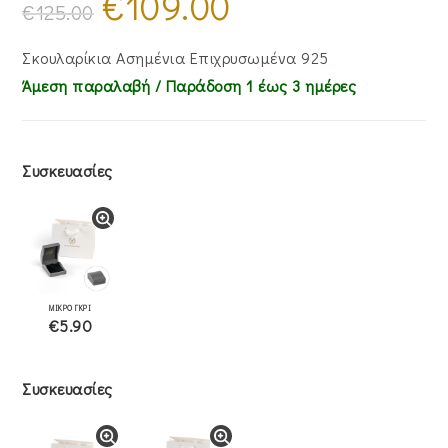
€
109.00
price
τρέχουσα
€
125.00
was:
τιμή
€125.00.
είναι:
€109.00.
Σκουλαρίκια Ασημένια Επιχρυσωμένα 925
Άμεση παραλαβή / Παράδoση 1 έως 3 ημέρες
Συσκευασίες
ΜΙΚΡΟ ΓΚΡΙ
€5.90
Συσκευασίες