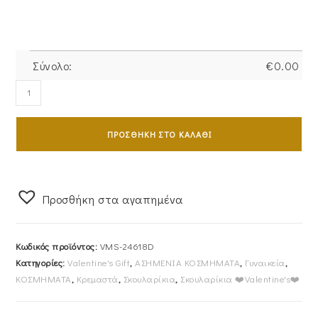
Σύνολο:
€
0.00
Εντυπωσιακά
Σκουλαρίκια
Ασημένια
ΠΡΟΣΘΉΚΗ ΣΤΟ ΚΑΛΆΘΙ
925
Κρεμαστά
VMS-
24618D
Προσθήκη στα αγαπημένα
ποσότητα
Κωδικός προϊόντος:
VMS-24618D
Κατηγορίες:
Valentine's Gift
,
ΑΣΗΜΕΝΙΑ ΚΟΣΜΗΜΑΤΑ
,
Γυναικεία
,
ΚΟΣΜΗΜΑΤΑ
,
Κρεμαστά
,
Σκουλαρίκια
,
Σκουλαρίκια ❤️Valentine's❤️