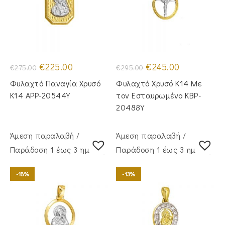
Original
Η
Original
Η
€
225.00
€
245.00
€
275.00
€
295.00
price
τρέχουσα
price
τρέχουσα
was:
τιμή
was:
τιμή
Φυλαχτό Παναγία Χρυσό
Φυλαχτό Χρυσό Κ14 Με
€275.00.
είναι:
€295.00.
είναι:
€225.00.
€245.00.
Κ14 APP-20544Y
τον Εσταυρωμένο KBP-
20488Y
Άμεση παραλαβή /
Άμεση παραλαβή /
Παράδoση 1 έως 3 ημέρες
Παράδoση 1 έως 3 ημέρες
-18%
-13%