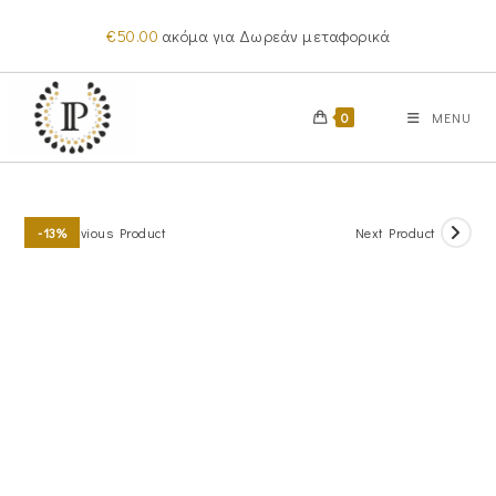
Skip
€
50.00
ακόμα για Δωρεάν μεταφορικά
to
content
0
MENU
Previous Product
Next Product
-13%