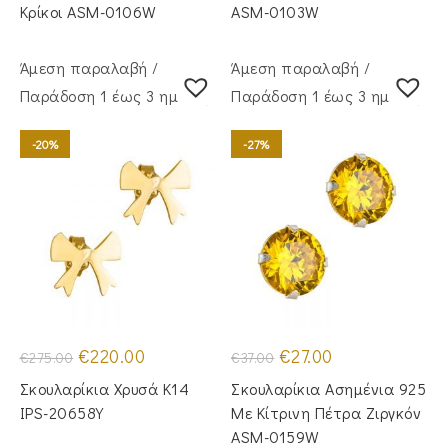
€32.00.
€32.00.
Κρίκοι ASM-0106W
ASM-0103W
Άμεση παραλαβή /
Άμεση παραλαβή /
Παράδoση 1 έως 3 ημέρες
Παράδoση 1 έως 3 ημέρες
-20%
-27%
Original
Η
Original
Η
€
220.00
€
27.00
€
275.00
€
37.00
price
τρέχουσα
price
τρέχουσα
was:
τιμή
was:
τιμή
Σκουλαρίκια Χρυσά Κ14
Σκουλαρίκια Ασημένια 925
€275.00.
είναι:
€37.00.
είναι:
€220.00.
€27.00.
IPS-20658Y
Με Κίτρινη Πέτρα Ζιργκόν
ASM-0159W