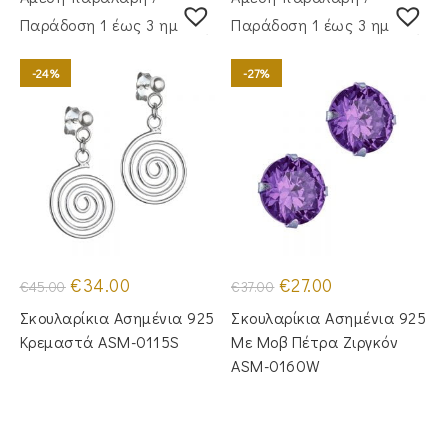
Παράδoση 1 έως 3 ημέρες
Παράδoση 1 έως 3 ημέρες
-24%
-27%
Original
Η
Original
Η
€
34.00
€
27.00
€
45.00
€
37.00
price
τρέχουσα
price
τρέχουσα
was:
τιμή
was:
τιμή
Σκουλαρίκια Ασημένια 925
Σκουλαρίκια Ασημένια 925
€45.00.
είναι:
€37.00.
είναι:
€34.00.
€27.00.
Κρεμαστά ASM-0115S
Με Μοβ Πέτρα Ζιργκόν
ASM-0160W