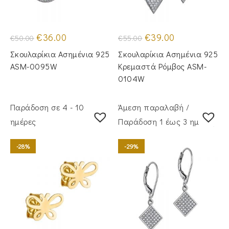
Original
Η
Original
Η
€
36.00
€
39.00
€
50.00
€
55.00
price
τρέχουσα
price
τρέχουσα
was:
τιμή
was:
τιμή
Σκουλαρίκια Ασημένια 925
Σκουλαρίκια Ασημένια 925
€50.00.
είναι:
€55.00.
είναι:
€36.00.
€39.00.
ASM-0095W
Κρεμαστά Ρόμβος ASM-
0104W
Παράδοση σε 4 - 10
Άμεση παραλαβή /
ημέρες
Παράδoση 1 έως 3 ημέρες
-28%
-29%