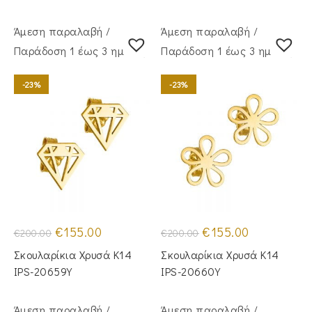
Άμεση παραλαβή /
Άμεση παραλαβή /
Παράδoση 1 έως 3 ημέρες
Παράδoση 1 έως 3 ημέρες
-23%
-23%
Original
Η
Original
Η
€
155.00
€
155.00
€
200.00
€
200.00
price
τρέχουσα
price
τρέχουσα
was:
τιμή
was:
τιμή
Σκουλαρίκια Χρυσά Κ14
Σκουλαρίκια Χρυσά Κ14
€200.00.
είναι:
€200.00.
είναι:
€155.00.
€155.00.
IPS-20659Y
IPS-20660Y
Άμεση παραλαβή /
Άμεση παραλαβή /