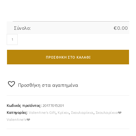
Σύνολο:
€
0.00
Εντυπωσιακά
VOGUE
Σκουλαρίκια
ΠΡΟΣΘΉΚΗ ΣΤΟ ΚΑΛΆΘΙ
Κρίκοι
925
Ασημένιοι
Επιχρυσωμένοι
Προσθήκη στα αγαπημένα
20177015201
ποσότητα
Κωδικός προϊόντος:
20177015201
Κατηγορίες:
Valentine's Gift
,
Κρίκοι
,
Σκουλαρίκια
,
Σκουλαρίκια❤️
Valentine's❤️