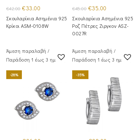
Original
Η
Original
Η
€
33.00
€
35.00
€
42.00
€
45.00
price
τρέχουσα
price
τρέχουσα
was:
τιμή
was:
τιμή
Σκουλαρίκια Ασημένια 925
Σκουλαρίκια Ασημένια 925
€42.00.
είναι:
€45.00.
είναι:
€33.00.
€35.00.
Κρίκοι ASM-0108W
Ροζ Πέτρες Ζιργκον ASZ-
0027R
Άμεση παραλαβή /
Άμεση παραλαβή /
Παράδoση 1 έως 3 ημέρες
Παράδoση 1 έως 3 ημέρες
-28%
-35%
Original
Η
Original
Η