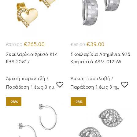
Original
Η
Original
Η
€
265.00
€
39.00
€
320.00
€
60.00
price
τρέχουσα
price
τρέχουσα
was:
τιμή
was:
τιμή
Σκουλαρίκια Χρυσά Κ14
Σκουλαρίκια Ασημένια 925
€320.00.
είναι:
€60.00.
είναι:
€265.00.
€39.00.
KBS-20817
Κρεμαστά ASM-0125W
Άμεση παραλαβή /
Άμεση παραλαβή /
Παράδoση 1 έως 3 ημέρες
Παράδoση 1 έως 3 ημέρες
-28%
-28%