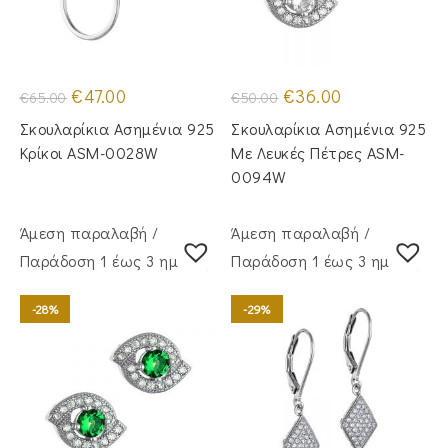
Original
Η
Original
Η
€
47.00
€
36.00
€
65.00
€
50.00
price
τρέχουσα
price
τρέχουσα
was:
τιμή
was:
τιμή
Σκουλαρίκια Ασημένια 925
Σκουλαρίκια Ασημένια 925
€65.00.
είναι:
€50.00.
είναι:
€47.00.
€36.00.
Κρίκοι ASM-0028W
Με Λευκές Πέτρες ASM-
0094W
Άμεση παραλαβή /
Άμεση παραλαβή /
Παράδoση 1 έως 3 ημέρες
Παράδoση 1 έως 3 ημέρες
-28%
-29%