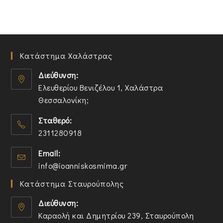
Κατάστημα Χαλάστρας
Διεύθυνση:
Ελευθερίου Βενιζέλου 1, Χαλάστρα
Θεσσαλονίκη;
O
Σταθερό:
p
2311280918
e
n
O
Email:
s
p
O
info@ioanniskosmima.gr
i
e
p
n
n
Κατάστημα Σταυρούπολης
e
a
s
n
n
i
Διεύθυνση:
s
e
n
Καραολή και Δημητρίου 239, Σταυρούπολη
i
w
y