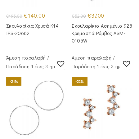
Original
Η
Original
Η
€
140.00
€
37.00
€
195.00
€
52.00
price
τρέχουσα
price
τρέχουσα
was:
τιμή
was:
τιμή
Σκουλαρίκια Χρυσά Κ14
Σκουλαρίκια Ασημένια 925
€195.00.
είναι:
€52.00.
είναι:
€140.00.
€37.00.
IPS-20662
Κρεμαστά Ρόμβος ASM-
0105W
Άμεση παραλαβή /
Άμεση παραλαβή /
Παράδoση 1 έως 3 ημέρες
Παράδoση 1 έως 3 ημέρες
-21%
-22%