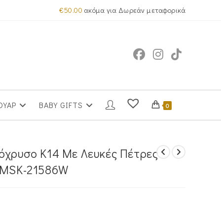
€
50.00
ακόμα για Δωρεάν μεταφορικά
ΟΥΑΡ
BABY GIFTS
0
όχρυσο Κ14 Με Λευκές Πέτρες
υ MSK-21586W
υσα