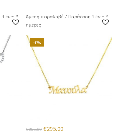
 1 έως 3
Άμεση παραλαβή / Παράδoση 1 έως 3
ημέρες
-17%
Original
Η
€
295.00
€
355.00
price
τρέχουσα