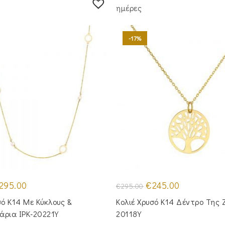
ημέρες
-17%
iginal
Η
Original
Η
295.00
€
245.00
€
295.00
ice
τρέχουσα
price
τρέχουσα
s:
τιμή
was:
τιμή
σό Κ14 Με Κύκλους &
Κολιέ Χρυσό Κ14 Δέντρο Της 
60.00.
είναι:
€295.00.
είναι:
€295.00.
€245.00.
άρια IPK-20221Y
20118Y