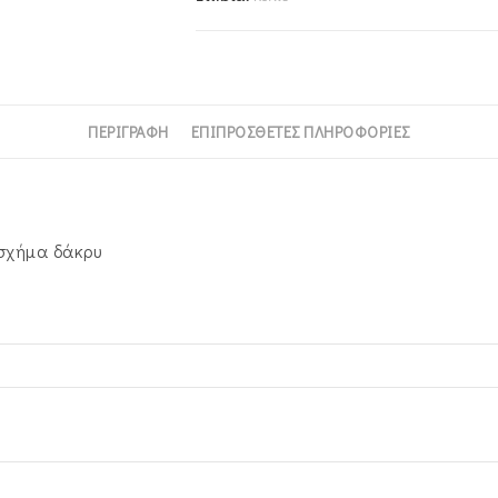
Δάκρυ
MSK-
21586W
ποσότητα
ΠΕΡΙΓΡΑΦΉ
ΕΠΙΠΡΌΣΘΕΤΕΣ ΠΛΗΡΟΦΟΡΊΕΣ
 σχήμα δάκρυ