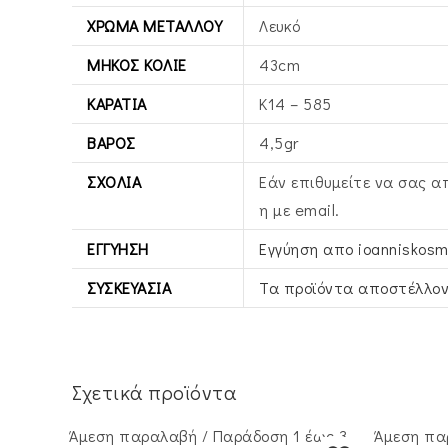
ΧΡΏΜΑ ΜΕΤΆΛΛΟΥ
Λευκό
ΜΉΚΟΣ ΚΟΛΙΈ
43cm
ΚΑΡΆΤΙΑ
Κ14 – 585
ΒΆΡΟΣ
4,5gr
ΣΧΌΛΙΑ
Εάν επιθυμείτε να σας α
η με email.
ΕΓΓΎΗΣΗ
Εγγύηση απο ioanniskosm
ΣΥΣΚΕΥΑΣΊΑ
Τα προϊόντα αποστέλλον
Σχετικά προϊόντα
Άμεση παραλαβή / Παράδoση 1 έως 3
Άμεση πα