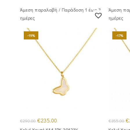
Άμεση παραλαβή / Παράδoση 1 έως 3
Άμεση πα
ημέρες
ημέρες
-19%
-17%
Original
Η
Or
€
235.00
€
€
290.00
€
355.00
price
τρέχουσα
pr
was:
τιμή
wa
Κολιέ Χρυσό Κ14 IPK-20123Y
Κολιέ Χρυ