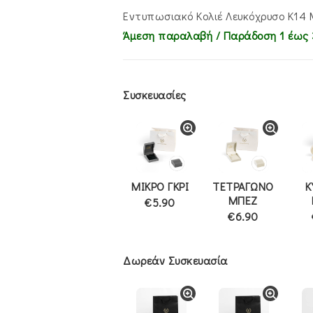
€1,100.00.
είναι:
€945.0
Εντυπωσιακό Κολιέ Λευκόχρυσο Κ14 
Άμεση παραλαβή / Παράδoση 1 έως 
Συσκευασίες
ΜΙΚΡΟ ΓΚΡΙ
ΤΕΤΡΑΓΩΝΟ
Κ
ΜΠΕΖ
€5.90
€6.90
Δωρεάν Συσκευασία