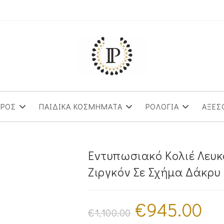
ΥΡΟΣ
ΠΑΙΔΙΚΑ ΚΟΣΜΗΜΑΤΑ
ΡΟΛΟΓΙΑ
ΑΞΕΣ
Εντυπωσιακό Κολιέ Λευκ
Ζιργκόν Σε Σχήμα Δάκρ
€
945.00
Original
Η
price
τρέχο
€
1,100.00
was:
τιμή