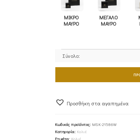
ΜΙΚΡΟ
ΜΕΓΑΛΟ
ΜΑΥΡΟ
ΜΑΥΡΟ
Σύνολο:
Εντυπωσιακό
Κολιέ
ΠΡ
Λευκόχρυσο
Κ14
Με
Προσθήκη στα αγαπημένα
Λευκές
Πέτρες
Ζιργκόν
Κωδικός προϊόντος:
MSK-21586W
Σε
Κατηγορία:
Κολιέ
Σχήμα
Ετικέτα:
Κολιέ