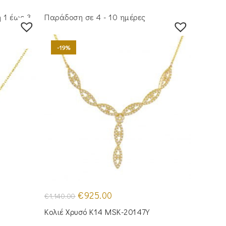
 1 έως 3
Παράδοση σε 4 - 10 ημέρες
-19%
Original
Η
€
925.00
€
1,140.00
price
τρέχουσα
was:
τιμή
Κολιέ Χρυσό Κ14 MSK-20147Y
€1,140.00.
είναι:
€925.00.