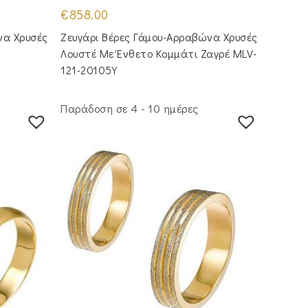
€
858.00
να Χρυσές
Ζευγάρι Βέρες Γάμου-Αρραβώνα Χρυσές
Λουστέ Με Ένθετο Κομμάτι Ζαγρέ MLV-
121-20105Y
Παράδοση σε 4 - 10 ημέρες