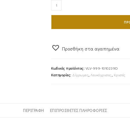
Ζευγάρι
Βέρες
Γάμου-
ΠΡ
Αρραβώνα
Δίχρωμες
VLV-
999-
Προσθήκη στα αγαπημένα
1010239D
ποσότητα
Κωδικός προϊόντος:
VLV-999-1010239D
Κατηγορίες:
Δίχρωμες
,
Λευκόχρυσες
,
Χρυσές
ΠΕΡΙΓΡΑΦΉ
ΕΠΙΠΡΌΣΘΕΤΕΣ ΠΛΗΡΟΦΟΡΊΕΣ