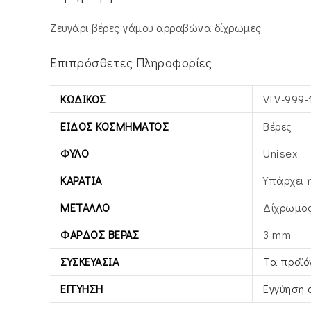
Ζευγάρι βέρες γάμου αρραβώνα δίχρωμες
Επιπρόσθετες Πληροφορίες
ΚΩΔΙΚΌΣ
VLV-999-
ΕΊΔΟΣ ΚΟΣΜΉΜΑΤΟΣ
Βέρες
ΦΎΛΟ
Unisex
ΚΑΡΆΤΙΑ
Υπάρχει 
ΜΈΤΑΛΛΟ
Δίχρωμος
ΦΆΡΔΟΣ ΒΕΡΑΣ
3 mm
ΣΥΣΚΕΥΑΣΊΑ
Τα προϊό
ΕΓΓΎΗΣΗ
Εγγύηση 