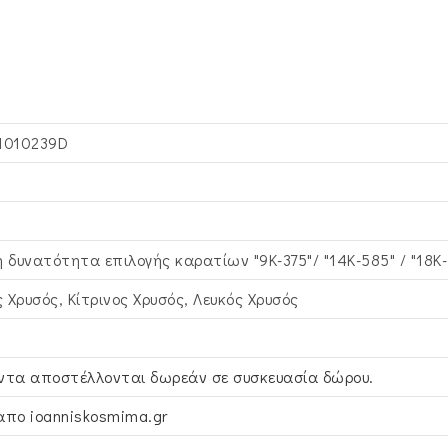
1010239D
η δυνατότητα επιλογής καρατίων "9Κ-375"/ "14Κ-585" / "18Κ
 Χρυσός, Κίτρινος Xρυσός, Λευκός Xρυσός
ντα αποστέλλονται δωρεάν σε συσκευασία δώρου.
απο ioanniskosmima.gr