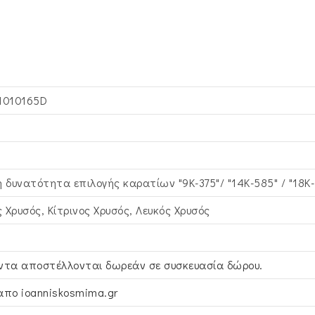
1010165D
η δυνατότητα επιλογής καρατίων "9Κ-375"/ "14Κ-585" / "18Κ
 Χρυσός, Κίτρινος Xρυσός, Λευκός Xρυσός
ντα αποστέλλονται δωρεάν σε συσκευασία δώρου.
απο ioanniskosmima.gr