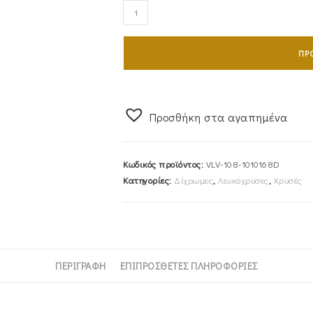
Ζευγάρι
Βέρες
Γάμου-
ΠΡ
Αρραβώνα
Δίχρωμες
VLV-
108-
Προσθήκη στα αγαπημένα
1010168D
ποσότητα
Κωδικός προϊόντος:
VLV-108-1010168D
Κατηγορίες:
Δίχρωμες
,
Λευκόχρυσες
,
Χρυσές
ΠΕΡΙΓΡΑΦΉ
ΕΠΙΠΡΌΣΘΕΤΕΣ ΠΛΗΡΟΦΟΡΊΕΣ