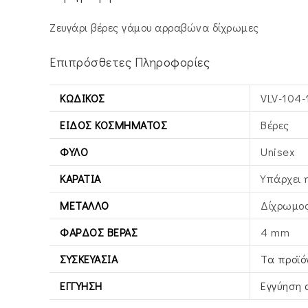
Ζευγάρι βέρες γάμου αρραβώνα δίχρωμες
Επιπρόσθετες Πληροφορίες
ΚΩΔΙΚΌΣ
VLV-104-
ΕΊΔΟΣ ΚΟΣΜΉΜΑΤΟΣ
Βέρες
ΦΎΛΟ
Unisex
ΚΑΡΆΤΙΑ
Υπάρχει 
ΜΈΤΑΛΛΟ
Δίχρωμος
ΦΆΡΔΟΣ ΒΕΡΑΣ
4 mm
ΣΥΣΚΕΥΑΣΊΑ
Τα προϊό
ΕΓΓΎΗΣΗ
Εγγύηση 