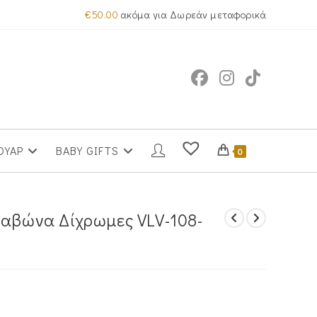
€
50.00
ακόμα για Δωρεάν μεταφορικά
ΟΥΑΡ
BABY GIFTS
0
ραβώνα Δίχρωμες VLV-108-