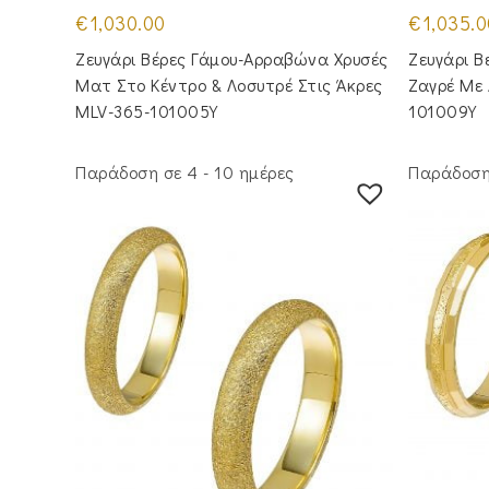
€
1,030.00
€
1,035.0
Ζευγάρι Βέρες Γάμου-Αρραβώνα Χρυσές
Ζευγάρι Β
Ματ Στο Κέντρο & Λοσυτρέ Στις Άκρες
Ζαγρέ Με
MLV-365-101005Y
101009Y
Παράδοση σε 4 - 10 ημέρες
Παράδοση 