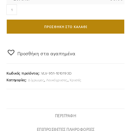
Ζευγάρι
Βέρες
Γάμου-
ΠΡΟΣΘΉΚΗ ΣΤΟ ΚΑΛΆΘΙ
Αρραβώνα
Δίχρωμες
VLV-
951-
Προσθήκη στα αγαπημένα
1010193D
ποσότητα
Κωδικός προϊόντος:
VLV-951-1010193D
Κατηγορίες:
Δίχρωμες
,
Λευκόχρυσες
,
Χρυσές
ΠΕΡΙΓΡΑΦΉ
ΕΠΙΠΡΌΣΘΕΤΕΣ ΠΛΗΡΟΦΟΡΊΕΣ