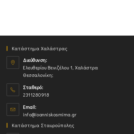
Κατάστημα Χαλάστρας
Διεύθυνση:
Ελευθερίου Βενιζέλου 1, Χαλάστρα
Θεσσαλονίκη;
O
Σταθερό:
p
2311280918
e
n
O
Email:
s
p
O
info@ioanniskosmima.gr
i
e
p
n
n
Κατάστημα Σταυρούπολης
e
a
s
n