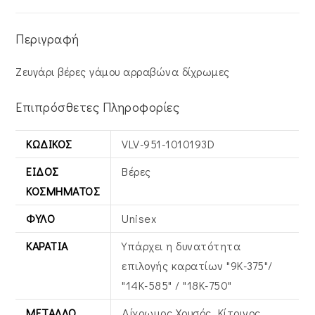
Περιγραφή
Ζευγάρι βέρες γάμου αρραβώνα δίχρωμες
Επιπρόσθετες Πληροφορίες
ΚΩΔΙΚΌΣ
VLV-951-1010193D
ΕΊΔΟΣ
Βέρες
ΚΟΣΜΉΜΑΤΟΣ
ΦΎΛΟ
Unisex
ΚΑΡΆΤΙΑ
Υπάρχει η δυνατότητα
επιλογής καρατίων "9Κ-375"/
"14Κ-585" / "18Κ-750"
ΜΈΤΑΛΛΟ
Δίχρωμος Χρυσός, Κίτρινος