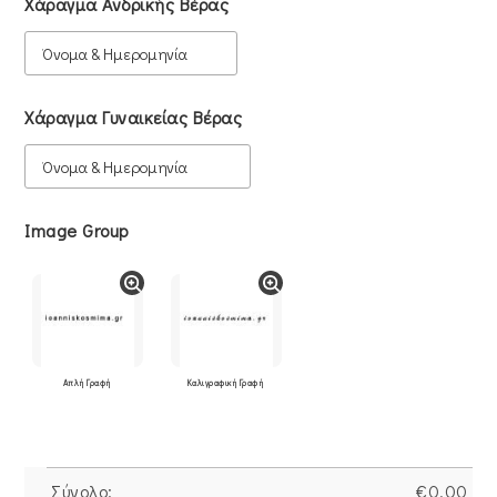
Χάραγμα Ανδρικής Βέρας
Χάραγμα Γυναικείας Βέρας
Image Group
Απλή Γραφή
Καλιγραφική Γραφή
Σύνολο:
€
0.00