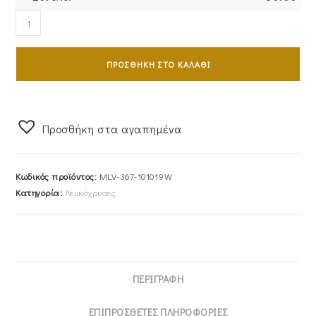
Ζευγάρι
Βέρες
Γάμου-
ΠΡΟΣΘΉΚΗ ΣΤΟ ΚΑΛΆΘΙ
Αρραβώνα
Λευκόχρυσες
Ματ
MLV-
Προσθήκη στα αγαπημένα
367-
101019W
Κωδικός προϊόντος:
MLV-367-101019W
ποσότητα
Κατηγορία:
Λευκόχρυσες
ΠΕΡΙΓΡΑΦΉ
ΕΠΙΠΡΌΣΘΕΤΕΣ ΠΛΗΡΟΦΟΡΊΕΣ