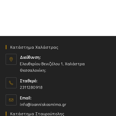
Κατάστημα Χαλάστρας
Διεύθυνση:
Ελευθερίου Βενιζέλου 1, Χαλάστρα
Θεσσαλονίκη;
O
Σταθερό:
p
2311280918
e
n
O
Email:
s
p
O
info@ioanniskosmima.gr
i
e
p
n
n
Κατάστημα Σταυρούπολης
e
a
s