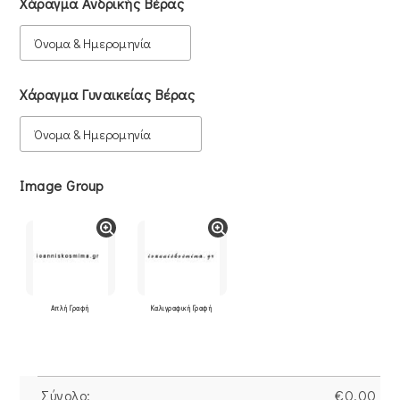
Χάραγμα Ανδρικής Βέρας
Χάραγμα Γυναικείας Βέρας
Image Group
Απλή Γραφή
Καλιγραφική Γραφή
Σύνολο:
€
0.00