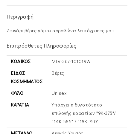
Περιγραφή
Ζευγάρι βέρες γάμου αρραβώνα λευκόχρυσες ματ
Επιπρόσθετες Πληροφορίες
ΚΩΔΙΚΌΣ
MLV-367-101019W
ΕΊΔΟΣ
Βέρες
ΚΟΣΜΉΜΑΤΟΣ
ΦΎΛΟ
Unisex
ΚΑΡΆΤΙΑ
Υπάρχει η δυνατότητα
επιλογής καρατίων "9Κ-375"/
"14Κ-585" / "18Κ-750"
ΜΈΤΑΛΛΟ
Λευκός Xρυσός