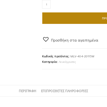
Ζευγάρι
Βέρες
Γάμου-
ΠΡ
Αρραβώνα
Λευκόχρυσες
Σφυρήλατες
MLV-
Προσθήκη στα αγαπημένα
404-
20115W
Κωδικός προϊόντος:
MLV-404-20115W
ποσότητα
Κατηγορία:
Λευκόχρυσες
ΠΕΡΙΓΡΑΦΉ
ΕΠΙΠΡΌΣΘΕΤΕΣ ΠΛΗΡΟΦΟΡΊΕΣ