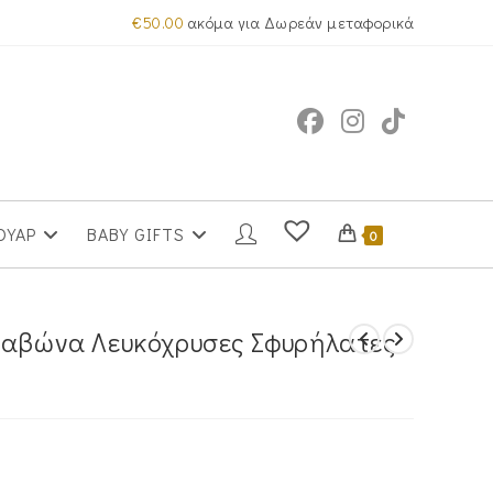
€
50.00
ακόμα για Δωρεάν μεταφορικά
ΟΥΑΡ
BABY GIFTS
0
ρραβώνα Λευκόχρυσες Σφυρήλατες