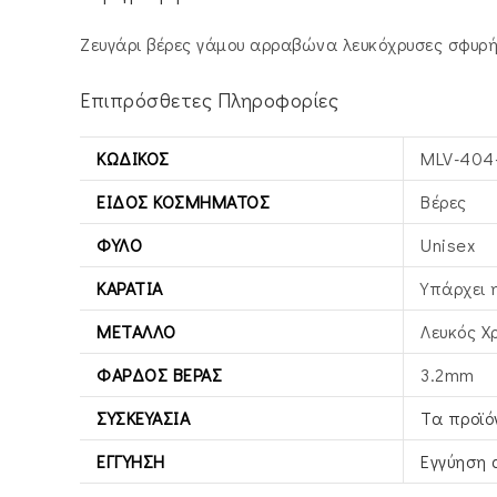
Ζευγάρι βέρες γάμου αρραβώνα λευκόχρυσες σφυρ
Επιπρόσθετες Πληροφορίες
ΚΩΔΙΚΌΣ
MLV-404
ΕΊΔΟΣ ΚΟΣΜΉΜΑΤΟΣ
Βέρες
ΦΎΛΟ
Unisex
ΚΑΡΆΤΙΑ
Υπάρχει 
ΜΈΤΑΛΛΟ
Λευκός X
ΦΆΡΔΟΣ ΒΕΡΑΣ
3.2mm
ΣΥΣΚΕΥΑΣΊΑ
Τα προϊό
ΕΓΓΎΗΣΗ
Εγγύηση 