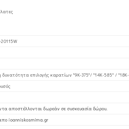
ήλατες
-20115W
η δυνατότητα επιλογής καρατίων "9Κ-375"/ "14Κ-585" / "18Κ
ρυσός
ντα αποστέλλονται δωρεάν σε συσκευασία δώρου.
απο ioanniskosmima.gr