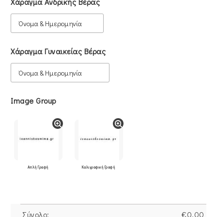
Χάραγμα Ανδρικής Βέρας
Χάραγμα Γυναικείας Βέρας
Image Group
Απλή Γραφή
Καλιγραφική Γραφή
Σύνολο:
€
0.00