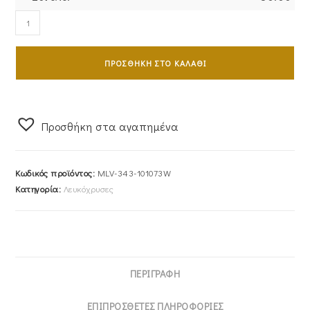
Ζευγάρι
Βέρες
Γάμου-
ΠΡΟΣΘΉΚΗ ΣΤΟ ΚΑΛΆΘΙ
Αρραβώνα
Λευκόχρυσες
MLV-
343-
Προσθήκη στα αγαπημένα
101073W
ποσότητα
Κωδικός προϊόντος:
MLV-343-101073W
Κατηγορία:
Λευκόχρυσες
ΠΕΡΙΓΡΑΦΉ
ΕΠΙΠΡΌΣΘΕΤΕΣ ΠΛΗΡΟΦΟΡΊΕΣ