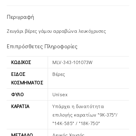
Περιγραφή
Ζευγάρι βέρες γάμου αρραβώνα λευκόχρυσες
Επιπρόσθετες Πληροφορίες
ΚΩΔΙΚΌΣ
MLV-343-101073W
ΕΊΔΟΣ
Βέρες
ΚΟΣΜΉΜΑΤΟΣ
ΦΎΛΟ
Unisex
ΚΑΡΆΤΙΑ
Υπάρχει η δυνατότητα
επιλογής καρατίων "9Κ-375"/
"14Κ-585" / "18Κ-750"
ΜΈΤΑΛΛΟ
Λευκός Xρυσός