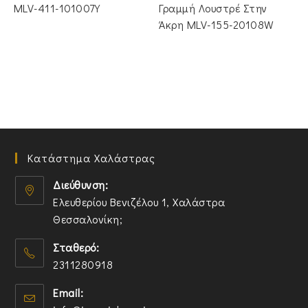
MLV-411-101007Y
Γραμμή Λουστρέ Στην
Άκρη MLV-155-20108W
Κατάστημα Χαλάστρας
Διεύθυνση:
Ελευθερίου Βενιζέλου 1, Χαλάστρα
Θεσσαλονίκη;
O
Σταθερό:
p
2311280918
e
n
O
Email:
s
p
O