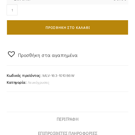
Ζευγάρι
Βέρες
Γάμου-
ΠΡΟΣΘΉΚΗ ΣΤΟ ΚΑΛΆΘΙ
Αρραβώνα
Λευκόχρυσες
MLV-
163-
Προσθήκη στα αγαπημένα
101086W
ποσότητα
Κωδικός προϊόντος:
MLV-163-101086W
Κατηγορία:
Λευκόχρυσες
ΠΕΡΙΓΡΑΦΉ
ΕΠΙΠΡΌΣΘΕΤΕΣ ΠΛΗΡΟΦΟΡΊΕΣ