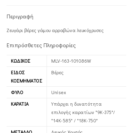
Περιγραφή
Ζευγάρι βέρες γάμου αρραβώνα λευκόχρυσες
Επιπρόσθετες Πληροφορίες
ΚΩΔΙΚΌΣ
MLV-163-101086W
ΕΊΔΟΣ
Βέρες
ΚΟΣΜΉΜΑΤΟΣ
ΦΎΛΟ
Unisex
ΚΑΡΆΤΙΑ
Υπάρχει η δυνατότητα
επιλογής καρατίων "9Κ-375"/
"14Κ-585" / "18Κ-750"
ΜΈΤΑΛΛΟ
Λευκός Xρυσός