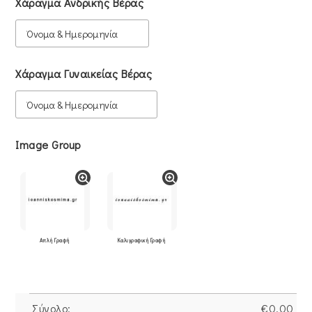
Χάραγμα Ανδρικής Βέρας
Χάραγμα Γυναικείας Βέρας
Image Group
Απλή Γραφή
Καλιγραφική Γραφή
Σύνολο:
€
0.00