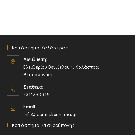
Κατάστημα Χαλάστρας
Διεύθυνση:
Ελευθερίου Βενιζέλου 1, Χαλάστρα
Θεσσαλονίκη;
O
Σταθερό:
p
2311280918
e
n
O
Email:
s
p
O
info@ioanniskosmima.gr
i
e
p
n
n
Κατάστημα Σταυρούπολης
e
a
s
n
n
i