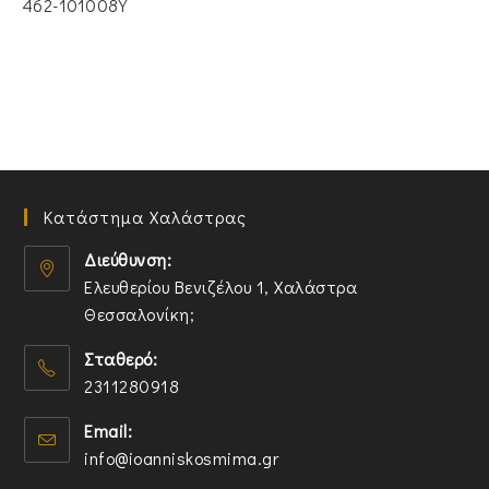
462-101008Y
Κατάστημα Χαλάστρας
Διεύθυνση:
Ελευθερίου Βενιζέλου 1, Χαλάστρα
Θεσσαλονίκη;
O
Σταθερό:
p
2311280918
e
n
O
Email:
s
p
O
info@ioanniskosmima.gr
i
e
p
n
n