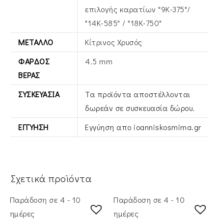
επιλογής καρατίων "9Κ-375"/
"14Κ-585" / "18Κ-750"
ΜΈΤΑΛΛΟ
Κίτρινος Xρυσός
ΦΆΡΔΟΣ
4.5 mm
ΒΕΡΑΣ
ΣΥΣΚΕΥΑΣΊΑ
Τα προϊόντα αποστέλλονται
δωρεάν σε συσκευασία δώρου.
ΕΓΓΎΗΣΗ
Εγγύηση απο ioanniskosmima.gr
Σχετικά προϊόντα
Παράδοση σε 4 - 10
Παράδοση σε 4 - 10
ημέρες
ημέρες