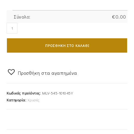
Σύνολο:
€
0.00
Ζευγάρι
Βέρες
Γάμου-
ΠΡΟΣΘΉΚΗ ΣΤΟ ΚΑΛΆΘΙ
Αρραβώνα
Χρυσές
Ζαγρέ
Με
Προσθήκη στα αγαπημένα
Λουστρέ
Σχέδια
Κωδικός προϊόντος:
MLV-545-101045Y
MLV-
Κατηγορία:
Χρυσές
545-
101045Y
ποσότητα