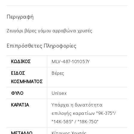
Περιγραφή
Ζευγάρι βέρες γάμου αρραβώνα χρυσές
Επιπρόσθετες Πληροφορίες
ΚΩΔΙΚΌΣ
MLV-487-101057Y
ΕΊΔΟΣ
Βέρες
ΚΟΣΜΉΜΑΤΟΣ
ΦΎΛΟ
Unisex
ΚΑΡΆΤΙΑ
Υπάρχει η δυνατότητα
επιλογής καρατίων "9Κ-375"/
"14Κ-585" / "18Κ-750"
ΜΈΤΑΛΛΟ
Κίτρινος Xρυσός