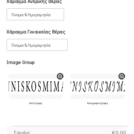
Χάραγμα Ανδρικής Βέρας
Χάραγμα Γυναικείας Βέρας
Image Group
Απλή Γραφή
Καλιγραφική Γραφή
Σύνολο:
€
0.00