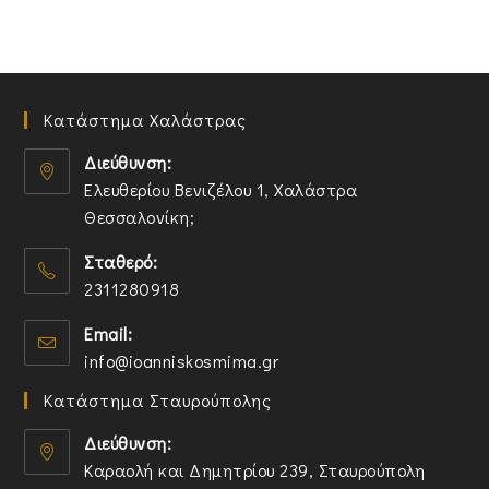
Κατάστημα Χαλάστρας
Διεύθυνση:
Ελευθερίου Βενιζέλου 1, Χαλάστρα
Θεσσαλονίκη;
O
Σταθερό:
p
2311280918
e
n
O
Email:
s
p
O
info@ioanniskosmima.gr
i
e
p
n
n
Κατάστημα Σταυρούπολης
e
a
s
n
n
i
Διεύθυνση:
s
e
n
Καραολή και Δημητρίου 239, Σταυρούπολη
i
w
y